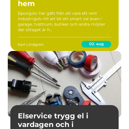
hem
Epoxigolv har gått från att vara ett rent
industrigolv till att bli ett smart val även i
garage, tvättrum, butiker och andra miljöer
där slitaget är h...
02. aug
Karl Lindgren
Elservice trygg el i
vardagen och i