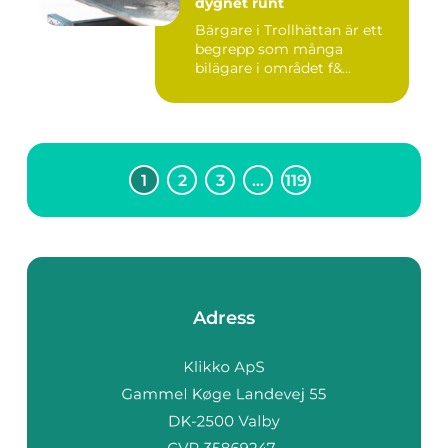
dygnet runt
Bärgare i Trollhättan är ett
begrepp som många
bilägare i området f&...
1
2
3
…
119
Adress