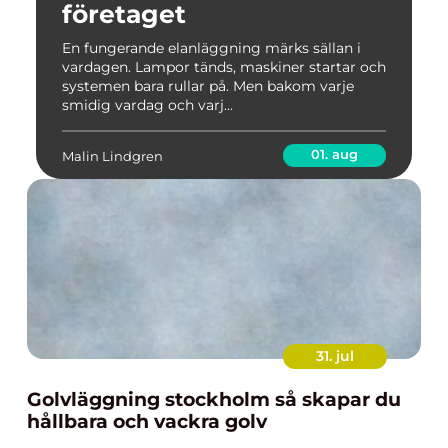
företaget
En fungerande elanläggning märks sällan i
vardagen. Lampor tänds, maskiner startar och
systemen bara rullar på. Men bakom varje
smidig vardag och varj...
01. aug
Malin Lindgren
31. jul
Golvläggning stockholm så skapar du
hållbara och vackra golv