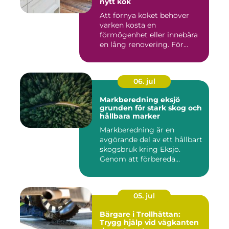
nytt kök
Att förnya köket behöver
varken kosta en
förmögenhet eller innebära
en lång renovering. För
många i ...
06. jul
Markberedning eksjö
grunden för stark skog och
hållbara marker
Markberedning är en
avgörande del av ett hållbart
skogsbruk kring Eksjö.
Genom att förbereda
marken ...
05. jul
Bärgare i Trollhättan:
Trygg hjälp vid vägkanten