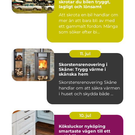
skrotar du bilen tryggt,
lagligt och lönsamt
Att skrota en bil handlar om
mer än att bara bli av med
ett gammalt fordon. Många
som söker efter bi...
11. jul
Skorstensrenovering i
Skåne: Trygg värme i
skånska hem
Skorstensrenovering Skåne
handlar om att säkra värmen
i huset och skydda både ...
10. jul
Köksluckor nyköping
smartaste vägen till ett