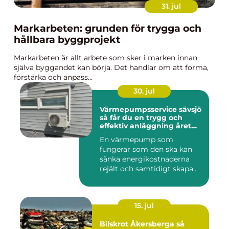
31. jul
Markarbeten: grunden för trygga och
hållbara byggprojekt
Markarbeten är allt arbete som sker i marken innan
själva byggandet kan börja. Det handlar om att forma,
förstärka och anpass...
30. jul
Värmepumpsservice sävsjö
så får du en trygg och
effektiv anläggning året
runt
En värmepump som
fungerar som den ska kan
sänka energikostnaderna
rejält och samtidigt skapa
ett beh...
15. jul
Bilskrot Åkersberga så