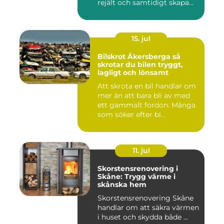
rejält och samtidigt skapa
ett beh...
15. jul
Bilskrot Åkersberga så
skrotar du bilen tryggt,
lagligt och lönsamt
Att skrota en bil handlar om
mer än att bara bli av med
ett gammalt fordon. Många
som söker efter bi...
11. jul
Skorstensrenovering i
Skåne: Trygg värme i
skånska hem
Skorstensrenovering Skåne
handlar om att säkra värmen
i huset och skydda både ...