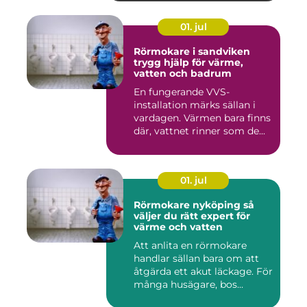
01. jul
Rörmokare i sandviken
trygg hjälp för värme,
vatten och badrum
En fungerande VVS-
installation märks sällan i
vardagen. Värmen bara finns
där, vattnet rinner som de...
01. jul
Rörmokare nyköping så
väljer du rätt expert för
värme och vatten
Att anlita en rörmokare
handlar sällan bara om att
åtgärda ett akut läckage. För
många husägare, bos...