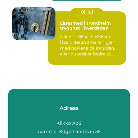
01. jul
Låsesmed i trondheim
trygghet i hverdagen
Når en nøkkel knekker i
låsen, døren smeller igjen
med nøklene på innsiden,
eller du ønsker bedre si...
Adress