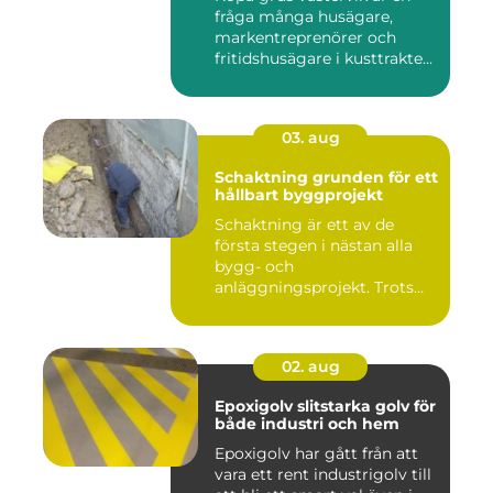
fråga många husägare,
markentreprenörer och
fritidshusägare i kusttrakten
...
03. aug
Schaktning grunden för ett
hållbart byggprojekt
Schaktning är ett av de
första stegen i nästan alla
bygg- och
anläggningsprojekt. Trots
det hamnar a...
02. aug
Epoxigolv slitstarka golv för
både industri och hem
Epoxigolv har gått från att
vara ett rent industrigolv till