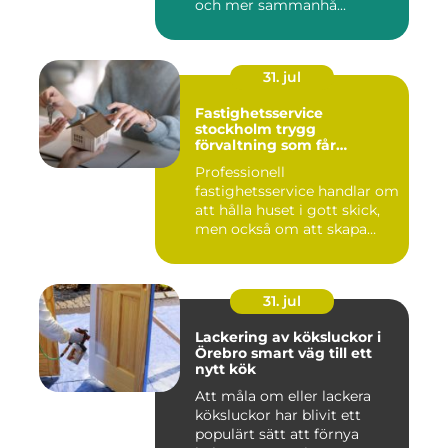
och mer sammanhå...
31. jul
Fastighetsservice
stockholm trygg
förvaltning som får
vardagen att fungera
Professionell
fastighetsservice handlar om
att hålla huset i gott skick,
men också om att skapa
lugn...
31. jul
Lackering av köksluckor i
Örebro smart väg till ett
nytt kök
Att måla om eller lackera
köksluckor har blivit ett
populärt sätt att förnya