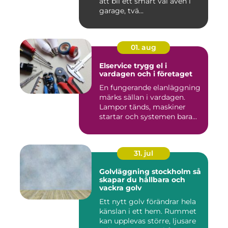
att bli ett smart val även i
garage, tvä...
01. aug
Elservice trygg el i
vardagen och i företaget
En fungerande elanläggning
märks sällan i vardagen.
Lampor tänds, maskiner
startar och systemen bara...
31. jul
Golvläggning stockholm så
skapar du hållbara och
vackra golv
Ett nytt golv förändrar hela
känslan i ett hem. Rummet
kan upplevas större, ljusare