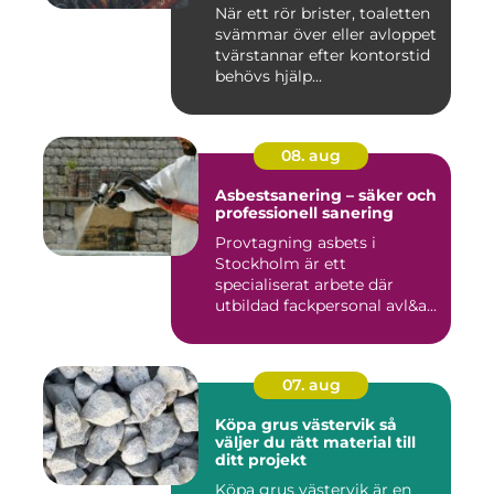
När ett rör brister, toaletten
svämmar över eller avloppet
tvärstannar efter kontorstid
behövs hjälp...
08. aug
Asbestsanering – säker och
professionell sanering
Provtagning asbets i
Stockholm är ett
specialiserat arbete där
utbildad fackpersonal avl&a...
07. aug
Köpa grus västervik så
väljer du rätt material till
ditt projekt
Köpa grus västervik är en