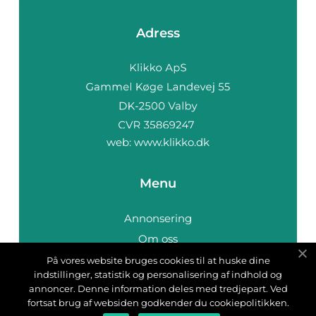
Adress
web:
www.klikko.dk
Menu
Annonsering
Om oss
Cookies
På vores website bruges cookies til at huske dine
indstillinger, statistik og personalisering af indhold og
Kontakta oss
annoncer. Denne information deles med tredjepart. Ved
Sitemap
fortsat brug af websiden godkender du cookiepolitikken.