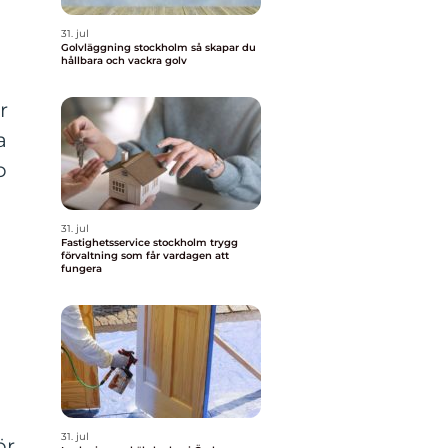
31. jul
Golvläggning stockholm så skapar du
hållbara och vackra golv
r
a
b
31. jul
Fastighetsservice stockholm trygg
förvaltning som får vardagen att
fungera
e
31. jul
ör