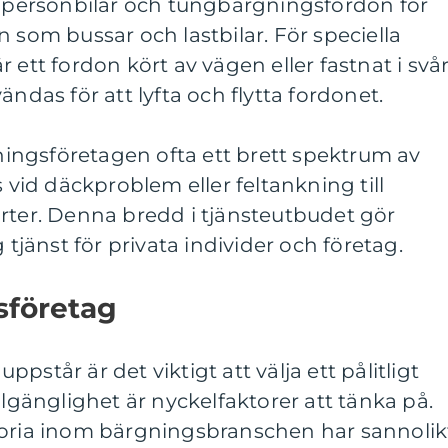
ör personbilar och tungbärgningsfordon för
 som bussar och lastbilar. För speciella
 ett fordon kört av vägen eller fastnat i svå
ändas för att lyfta och flytta fordonet.
ngsföretagen ofta ett brett spektrum av
s vid däckproblem eller feltankning till
rter. Denna bredd i tjänsteutbudet gör
 tjänst för privata individer och företag.
gsföretag
pstår är det viktigt att välja ett pålitligt
llgänglighet är nyckelfaktorer att tänka på.
toria inom bärgningsbranschen har sannolik