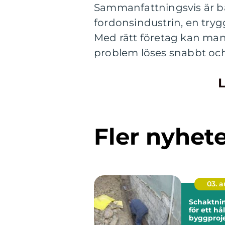
Sammanfattningsvis är bä
fordonsindustrin, en try
Med rätt företag kan man
problem löses snabbt och 
L
Fler nyhet
03. 
Schaktning gru
för ett hå
byggproj