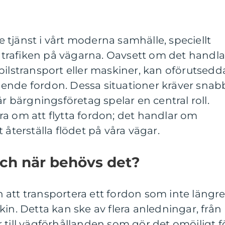
 tjänst i vårt moderna samhälle, speciellt
rafiken på vägarna. Oavsett om det handla
bilstransport eller maskiner, kan oförutsedd
stående fordon. Dessa situationer kräver snab
är bärgningsföretag spelar en central roll.
a om att flytta fordon; det handlar om
 återställa flödet på våra vägar.
och när behövs det?
att transportera ett fordon som inte längr
in. Detta kan ske av flera anledningar, från
 till vägförhållanden som gör det omöjligt f