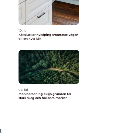
r
10. jul
Köksluckor nyköping smartaste vägen
till ett nytt kök
06. jul
Markberedning eksjö grunden för
stark skog och hållbara marker
t