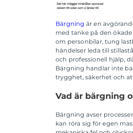
Bärgning
är en avgörande
med tanke på den ökade t
om personbilar, tung last
händelser leda till stilla
och professionell hjälp, d
Bärgning handlar inte bar
trygghet, säkerhet och att
Vad är bärgning 
Bärgning avser processen 
kan röra sig för egen mask
mekaniska fel och olyckor