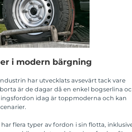
er i modern bärgning
ustrin har utvecklats avsevärt tack vare
 borta är de dagar då en enkel bogserlina o
gningsfordon idag är toppmoderna och kan
cenarier.
 flera typer av fordon i sin flotta, inklusiv