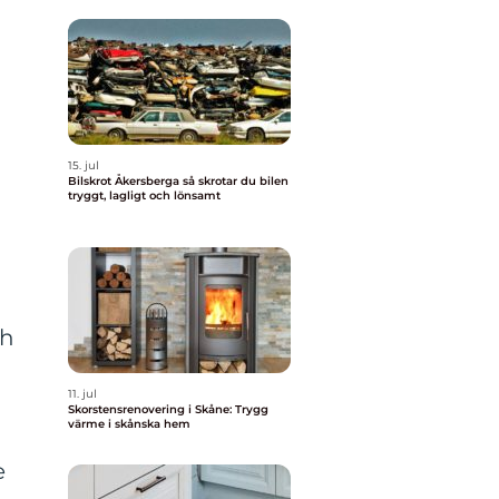
15. jul
Bilskrot Åkersberga så skrotar du bilen
tryggt, lagligt och lönsamt
ch
11. jul
Skorstensrenovering i Skåne: Trygg
värme i skånska hem
e