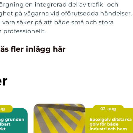
rgning en integrerad del av trafik- och
gghet på vägarna vid oförutsedda händelser.
 vara säker på att både små och stora
professionellt.
äs fler inlägg här
er
aug
02. aug
nden
Epoxigolv slitstarka
llbart
golv för både
ekt
industri och hem