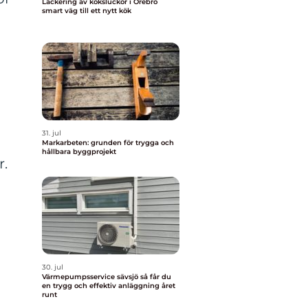
Lackering av köksluckor i Örebro
smart väg till ett nytt kök
31. jul
Markarbeten: grunden för trygga och
hållbara byggprojekt
r.
30. jul
Värmepumpsservice sävsjö så får du
en trygg och effektiv anläggning året
runt