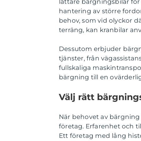
lättare bärgningsbilar f
hantering av större fordon
behov, som vid olyckor där
terräng, kan kranbilar anv
Dessutom erbjuder bärgni
tjänster, från vägassistan
fullskaliga maskintranspo
bärgning till en ovärderlig
Välj rätt bärgnin
När behovet av bärgning up
företag. Erfarenhet och ti
Ett företag med lång his