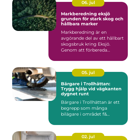
06. jul
Markberedning eksjö
grunden för stark skog och
hållbara marker
Markberedning är en
avgörande del av ett hållbart
skogsbruk kring Eksjö.
Genom att förbereda
marken ...
05. jul
Bärgare i Trollhättan:
Trygg hjälp vid vägkanten
dygnet runt
Bärgare i Trollhättan är ett
begrepp som många
bilägare i området f&...
02. jul