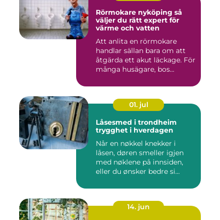
Rörmokare nyköping så
väljer du rätt expert för
värme och vatten
Att anlita en rörmokare
handlar sällan bara om att
åtgärda ett akut läckage. För
många husägare, bos...
01. jul
Låsesmed i trondheim
trygghet i hverdagen
Når en nøkkel knekker i
låsen, døren smeller igjen
med nøklene på innsiden,
eller du ønsker bedre si...
14. jun