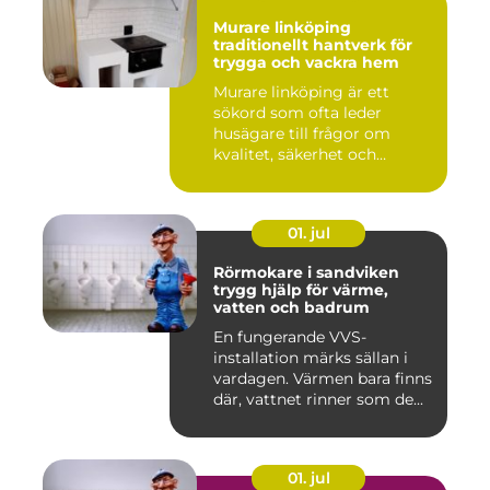
Murare linköping
traditionellt hantverk för
trygga och vackra hem
Murare linköping är ett
sökord som ofta leder
husägare till frågor om
kvalitet, säkerhet och
estetik...
01. jul
Rörmokare i sandviken
trygg hjälp för värme,
vatten och badrum
En fungerande VVS-
installation märks sällan i
vardagen. Värmen bara finns
där, vattnet rinner som de...
01. jul