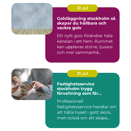
31. jul
Golvläggning stockholm så
skapar du hållbara och
vackra golv
Ett nytt golv förändrar hela
känslan i ett hem. Rummet
kan upplevas större, ljusare
och mer sammanhå...
31. jul
Fastighetsservice
stockholm trygg
förvaltning som får
vardagen att fungera
Professionell
fastighetsservice handlar om
att hålla huset i gott skick,
men också om att skapa
lugn...