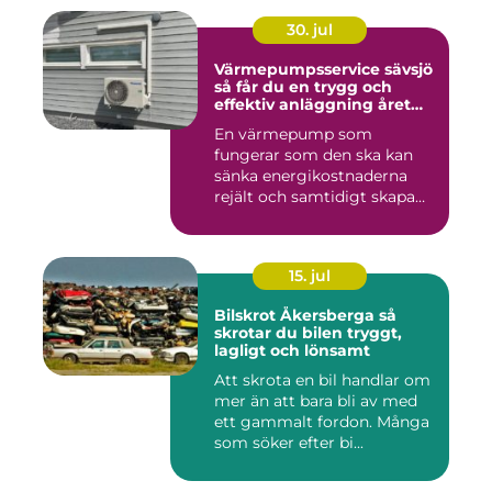
30. jul
Värmepumpsservice sävsjö
så får du en trygg och
effektiv anläggning året
runt
En värmepump som
fungerar som den ska kan
sänka energikostnaderna
rejält och samtidigt skapa
ett beh...
15. jul
Bilskrot Åkersberga så
skrotar du bilen tryggt,
lagligt och lönsamt
Att skrota en bil handlar om
mer än att bara bli av med
ett gammalt fordon. Många
som söker efter bi...