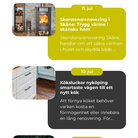
11. jul
Skorstensrenovering i
Skåne: Trygg värme i
skånska hem
Skorstensrenovering Skåne
handlar om att säkra värmen
i huset och skydda både ...
10. jul
Köksluckor nyköping
smartaste vägen till ett
nytt kök
Att förnya köket behöver
varken kosta en
förmögenhet eller innebära
en lång renovering. För
många i ...