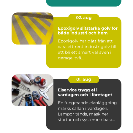
det hamnar a...
02. aug
Epoxigolv slitstarka golv för
både industri och hem
Epoxigolv har gått från att
vara ett rent industrigolv till
att bli ett smart val även i
garage, tvä...
01. aug
Elservice trygg el i
vardagen och i företaget
En fungerande elanläggning
märks sällan i vardagen.
Lampor tänds, maskiner
startar och systemen bara...