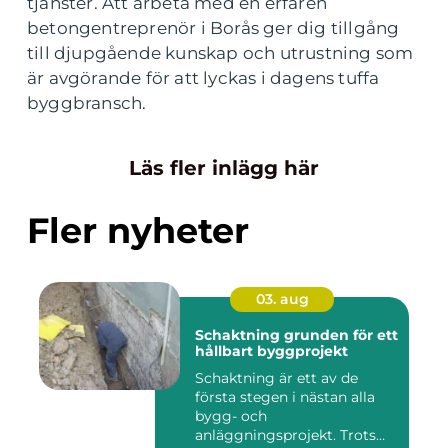
tjänster. Att arbeta med en erfaren
betongentreprenör i Borås ger dig tillgång
till djupgående kunskap och utrustning som
är avgörande för att lyckas i dagens tuffa
byggbransch.
Läs fler inlägg här
Fler nyheter
03. aug
Schaktning grunden för ett
hållbart byggprojekt
Schaktning är ett av de
första stegen i nästan alla
bygg- och
anläggningsprojekt. Trots