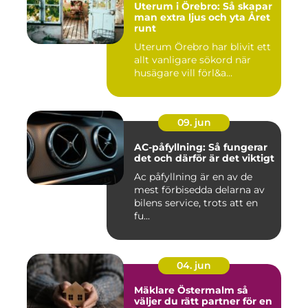
Uterum i Örebro: Så skapar
man extra ljus och yta Året
runt
Uterum Örebro har blivit ett
allt vanligare sökord när
husägare vill förl&a...
09. jun
AC-påfyllning: Så fungerar
det och därför är det viktigt
Ac påfyllning är en av de
mest förbisedda delarna av
bilens service, trots att en
fu...
04. jun
Mäklare Östermalm så
väljer du rätt partner för en