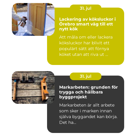
31. jul
Lackering av köksluckor i
Örebro smart väg till ett
nytt kök
Att måla om eller lackera
köksluckor har blivit ett
populärt sätt att förnya
köket utan att riva ut ...
31. jul
Markarbeten: grunden för
trygga och hållbara
byggprojekt
Markarbeten är allt arbete
som sker i marken innan
själva byggandet kan börja.
Det ha...