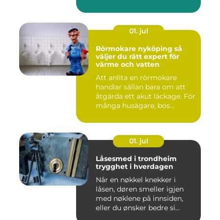
01. jul
Rörmokare nyköping så
väljer du rätt expert för
värme och vatten
Att anlita en rörmokare
handlar sällan bara om att
åtgärda ett akut läckage. För
många husägare, bos...
01. jul
Låsesmed i trondheim
trygghet i hverdagen
Når en nøkkel knekker i
låsen, døren smeller igjen
med nøklene på innsiden,
eller du ønsker bedre si...