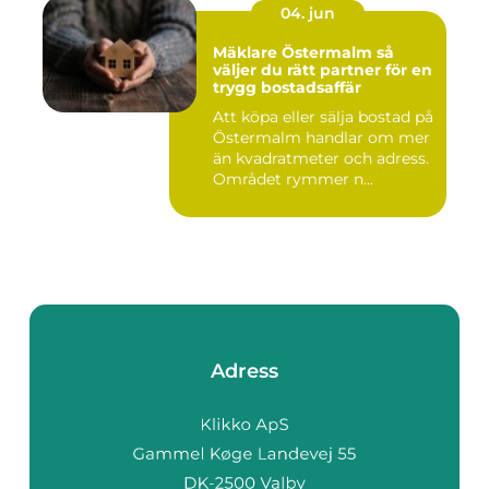
04. jun
Mäklare Östermalm så
väljer du rätt partner för en
trygg bostadsaffär
Att köpa eller sälja bostad på
Östermalm handlar om mer
än kvadratmeter och adress.
Området rymmer n...
Adress