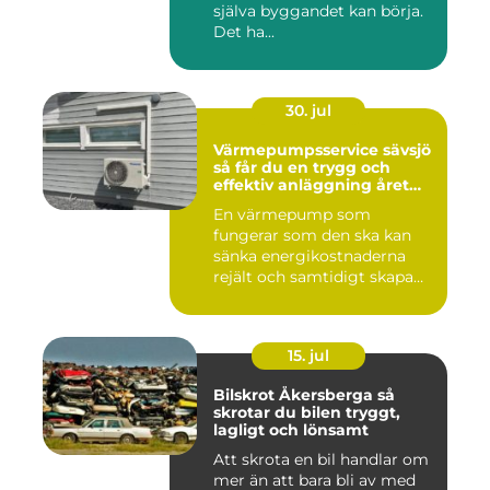
själva byggandet kan börja.
Det ha...
30. jul
Värmepumpsservice sävsjö
så får du en trygg och
effektiv anläggning året
runt
En värmepump som
fungerar som den ska kan
sänka energikostnaderna
rejält och samtidigt skapa
ett beh...
15. jul
Bilskrot Åkersberga så
skrotar du bilen tryggt,
lagligt och lönsamt
Att skrota en bil handlar om
mer än att bara bli av med