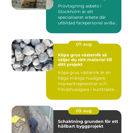
Provtagning asbets i
Stockholm är ett
specialiserat arbete där
utbildad fackpersonal avl&a...
07. aug
Köpa grus västervik så
väljer du rätt material till
ditt projekt
Köpa grus västervik är en
fråga många husägare,
markentreprenörer och
fritidshusägare i kusttrakten
...
03. aug
Schaktning grunden för ett
hållbart byggprojekt