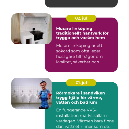
02. jul
Murare linköping
traditionellt hantverk för
trygga och vackra hem
Murare linköping är ett
sökord som ofta leder
husägare till frågor om
kvalitet, säkerhet och
estetik...
01. jul
Rörmokare i sandviken
trygg hjälp för värme,
vatten och badrum
En fungerande VVS-
installation märks sällan i
vardagen. Värmen bara finns
där, vattnet rinner som de...