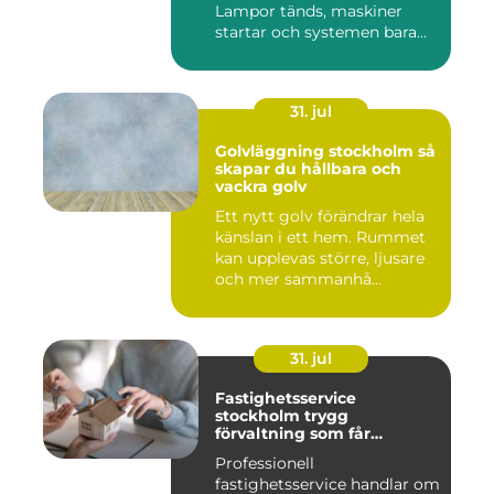
Lampor tänds, maskiner
startar och systemen bara...
31. jul
Golvläggning stockholm så
skapar du hållbara och
vackra golv
Ett nytt golv förändrar hela
känslan i ett hem. Rummet
kan upplevas större, ljusare
och mer sammanhå...
31. jul
Fastighetsservice
stockholm trygg
förvaltning som får
vardagen att fungera
Professionell
fastighetsservice handlar om