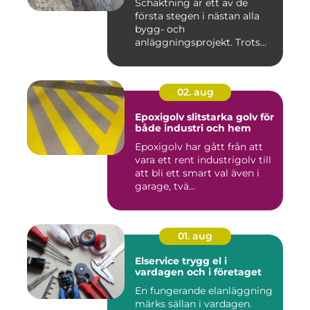
Schaktning är ett av de
första stegen i nästan alla
bygg- och
anläggningsprojekt. Trots
det hamnar a...
02. aug
Epoxigolv slitstarka golv för
både industri och hem
Epoxigolv har gått från att
vara ett rent industrigolv till
att bli ett smart val även i
garage, tvä...
01. aug
Elservice trygg el i
vardagen och i företaget
En fungerande elanläggning
märks sällan i vardagen.