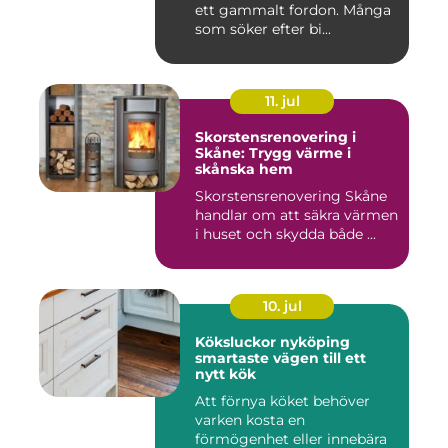
ett gammalt fordon. Många
som söker efter bi...
11. jul
Skorstensrenovering i
Skåne: Trygg värme i
skånska hem
Skorstensrenovering Skåne
handlar om att säkra värmen
i huset och skydda både ...
10. jul
Köksluckor nyköping
smartaste vägen till ett
nytt kök
Att förnya köket behöver
varken kosta en
förmögenhet eller innebära