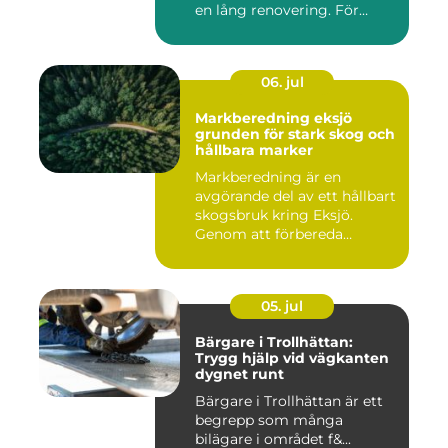
en lång renovering. För
många i ...
06. jul
Markberedning eksjö
grunden för stark skog och
hållbara marker
Markberedning är en
avgörande del av ett hållbart
skogsbruk kring Eksjö.
Genom att förbereda
marken ...
05. jul
Bärgare i Trollhättan:
Trygg hjälp vid vägkanten
dygnet runt
Bärgare i Trollhättan är ett
begrepp som många
bilägare i området f&...