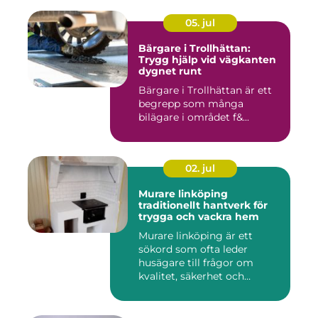
05. jul
Bärgare i Trollhättan:
Trygg hjälp vid vägkanten
dygnet runt
Bärgare i Trollhättan är ett
begrepp som många
bilägare i området f&...
02. jul
Murare linköping
traditionellt hantverk för
trygga och vackra hem
Murare linköping är ett
sökord som ofta leder
husägare till frågor om
kvalitet, säkerhet och
estetik...