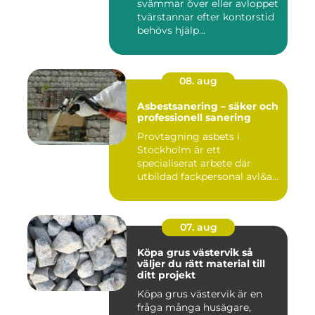
svämmar över eller avloppet
tvärstannar efter kontorstid
behövs hjälp...
08. aug
Asbestsanering – säker och
professionell sanering
Provtagning asbets i
Stockholm är ett
specialiserat arbete där
utbildad fackpersonal avl&a...
07. aug
Köpa grus västervik så
väljer du rätt material till
ditt projekt
Köpa grus västervik är en
fråga många husägare,