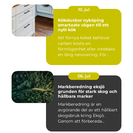
10. jul
Köksluckor nyköping
smartaste vägen till ett
nytt kök
Att förnya köket behöver
varken kosta en
förmögenhet eller innebära
en lång renovering. För
många i ...
06. jul
Markberedning eksjö
grunden för stark skog och
hållbara marker
Markberedning är en
avgörande del av ett hållbart
skogsbruk kring Eksjö.
Genom att förbereda
marken ...