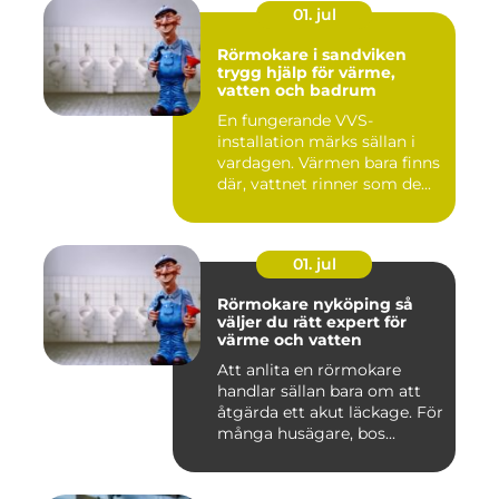
01. jul
Rörmokare i sandviken
trygg hjälp för värme,
vatten och badrum
En fungerande VVS-
installation märks sällan i
vardagen. Värmen bara finns
där, vattnet rinner som de...
01. jul
Rörmokare nyköping så
väljer du rätt expert för
värme och vatten
Att anlita en rörmokare
handlar sällan bara om att
åtgärda ett akut läckage. För
många husägare, bos...