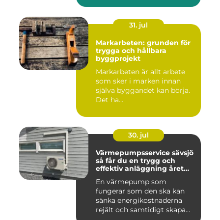
31. jul
Markarbeten: grunden för
trygga och hållbara
byggprojekt
Markarbeten är allt arbete
som sker i marken innan
själva byggandet kan börja.
Det ha...
30. jul
Värmepumpsservice sävsjö
så får du en trygg och
effektiv anläggning året
runt
En värmepump som
fungerar som den ska kan
sänka energikostnaderna
rejält och samtidigt skapa
ett beh...