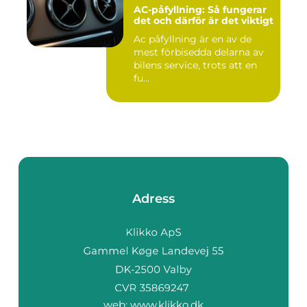
AC-påfyllning: Så fungerar
det och därför är det viktigt
Ac påfyllning är en av de
mest förbisedda delarna av
bilens service, trots att en
fu...
Adress
web:
www.klikko.dk