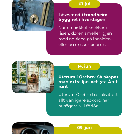
01. jul
Låsesmed i trondheim
trygghet i hverdagen
Når en nøkkel knekker i
låsen, døren smeller igjen
med nøklene på innsiden,
eller du ønsker bedre si...
14. jun
Uterum i Örebro: Så skapar
man extra ljus och yta Året
runt
Uterum Örebro har blivit ett
allt vanligare sökord när
husägare vill förl&a...
09. jun