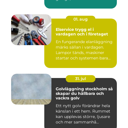
01. aug
Elservice trygg el i
vardagen och i företaget
En fungerande elanläggning
märks sällan i vardagen.
Lampor tänds, maskiner
startar och systemen bara...
31. jul
Golvläggning stockholm så
skapar du hållbara och
vackra golv
Ett nytt golv förändrar hela
känslan i ett hem. Rummet
kan upplevas större, ljusare
och mer sammanhå...