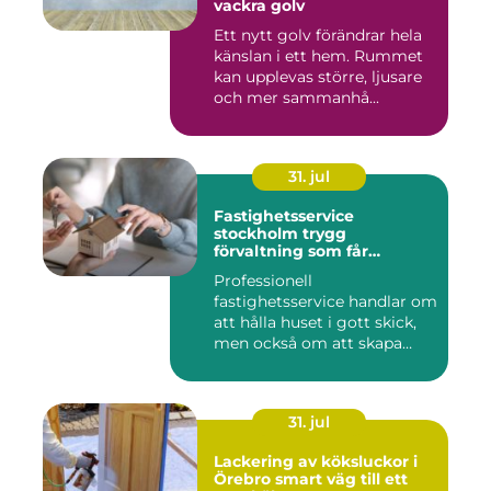
vackra golv
Ett nytt golv förändrar hela
känslan i ett hem. Rummet
kan upplevas större, ljusare
och mer sammanhå...
31. jul
Fastighetsservice
stockholm trygg
förvaltning som får
vardagen att fungera
Professionell
fastighetsservice handlar om
att hålla huset i gott skick,
men också om att skapa
lugn...
31. jul
Lackering av köksluckor i
Örebro smart väg till ett