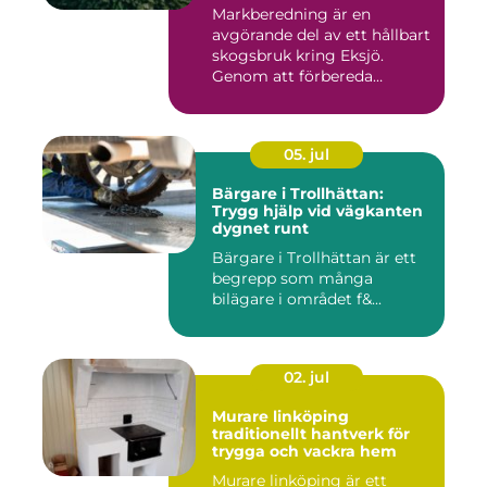
Markberedning är en
avgörande del av ett hållbart
skogsbruk kring Eksjö.
Genom att förbereda
marken ...
05. jul
Bärgare i Trollhättan:
Trygg hjälp vid vägkanten
dygnet runt
Bärgare i Trollhättan är ett
begrepp som många
bilägare i området f&...
02. jul
Murare linköping
traditionellt hantverk för
trygga och vackra hem
Murare linköping är ett