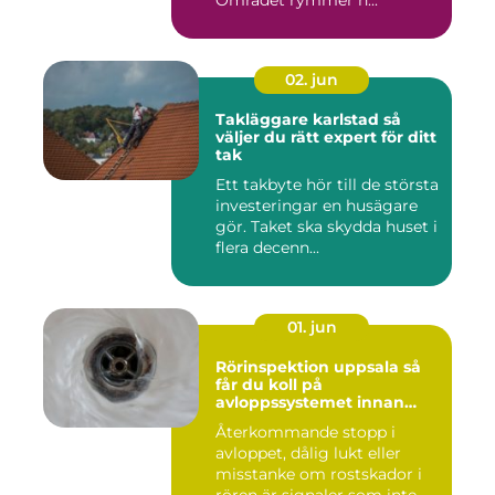
Området rymmer n...
02. jun
Takläggare karlstad så
väljer du rätt expert för ditt
tak
Ett takbyte hör till de största
investeringar en husägare
gör. Taket ska skydda huset i
flera decenn...
01. jun
Rörinspektion uppsala så
får du koll på
avloppssystemet innan
problemen växer
Återkommande stopp i
avloppet, dålig lukt eller
misstanke om rostskador i