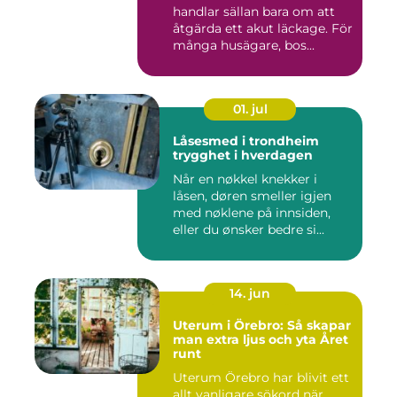
handlar sällan bara om att
åtgärda ett akut läckage. För
många husägare, bos...
01. jul
Låsesmed i trondheim
trygghet i hverdagen
Når en nøkkel knekker i
låsen, døren smeller igjen
med nøklene på innsiden,
eller du ønsker bedre si...
14. jun
Uterum i Örebro: Så skapar
man extra ljus och yta Året
runt
Uterum Örebro har blivit ett
allt vanligare sökord när