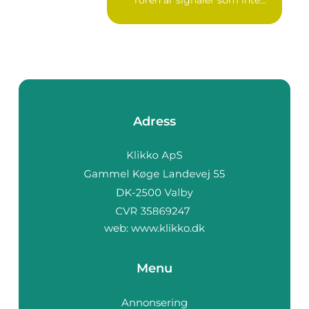
rören är signaler som inte...
Adress
web:
www.klikko.dk
Menu
Annonsering