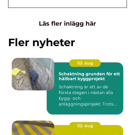
Läs fler inlägg här
Fler nyheter
03. aug
Schaktning grunden för ett
hållbart byggprojekt
Schaktning är ett av de
första stegen i nästan alla
bygg- och
anläggningsprojekt. Trots
det hamnar a...
02. aug