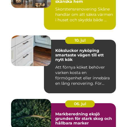
skånska hem
Skorstensrenovering Skåne
handlar om att säkra värmen
i huset och skydda både ...
10. jul
Köksluckor nyköping
smartaste vägen till ett
nytt kök
Att förnya köket behöver
varken kosta en
förmögenhet eller innebära
en lång renovering. För
många i ...
06. jul
Markberedning eksjö
grunden för stark skog och
hållbara marker