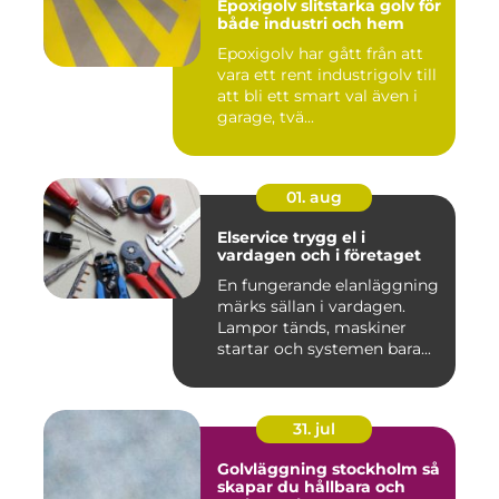
Epoxigolv slitstarka golv för
både industri och hem
Epoxigolv har gått från att
vara ett rent industrigolv till
att bli ett smart val även i
garage, tvä...
01. aug
Elservice trygg el i
vardagen och i företaget
En fungerande elanläggning
märks sällan i vardagen.
Lampor tänds, maskiner
startar och systemen bara...
31. jul
Golvläggning stockholm så
skapar du hållbara och