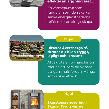
effektiv anläggning året
runt
En värmepump som
fungerar som den ska kan
sänka energikostnaderna
rejält och samtidigt skapa
ett beh...
15. jul
Bilskrot Åkersberga så
skrotar du bilen tryggt,
lagligt och lönsamt
Att skrota en bil handlar om
mer än att bara bli av med
ett gammalt fordon. Många
som söker efter bi...
11. jul
Skorstensrenovering i
Skåne: Trygg värme i