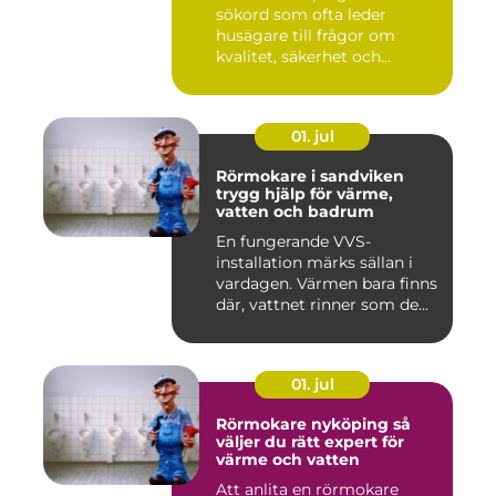
sökord som ofta leder
husägare till frågor om
kvalitet, säkerhet och
estetik...
01. jul
Rörmokare i sandviken
trygg hjälp för värme,
vatten och badrum
En fungerande VVS-
installation märks sällan i
vardagen. Värmen bara finns
där, vattnet rinner som de...
01. jul
Rörmokare nyköping så
väljer du rätt expert för
värme och vatten
Att anlita en rörmokare