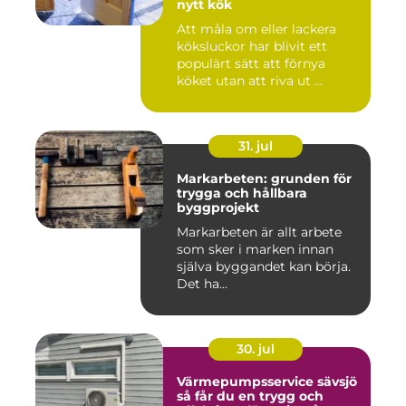
nytt kök
Att måla om eller lackera
köksluckor har blivit ett
populärt sätt att förnya
köket utan att riva ut ...
31. jul
Markarbeten: grunden för
trygga och hållbara
byggprojekt
Markarbeten är allt arbete
som sker i marken innan
själva byggandet kan börja.
Det ha...
30. jul
Värmepumpsservice sävsjö
så får du en trygg och