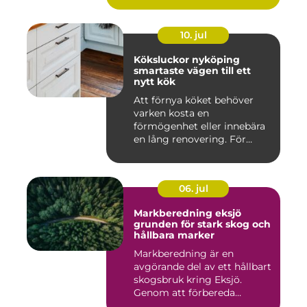
10. jul
Köksluckor nyköping
smartaste vägen till ett
nytt kök
Att förnya köket behöver
varken kosta en
förmögenhet eller innebära
en lång renovering. För
många i ...
06. jul
Markberedning eksjö
grunden för stark skog och
hållbara marker
Markberedning är en
avgörande del av ett hållbart
skogsbruk kring Eksjö.
Genom att förbereda
marken ...