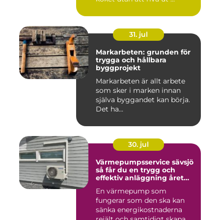
31. jul
Markarbeten: grunden för
trygga och hållbara
byggprojekt
Markarbeten är allt arbete
som sker i marken innan
själva byggandet kan börja.
Det ha...
30. jul
Värmepumpsservice sävsjö
så får du en trygg och
effektiv anläggning året
runt
En värmepump som
fungerar som den ska kan
sänka energikostnaderna
rejält och samtidigt skapa