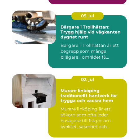
05. jul
Bärgare i Trollhättan:
Trygg hjälp vid vägkanten
dygnet runt
Bärgare i Trollhättan är ett
begrepp som många
bilägare i området f&...
02. jul
Murare linköping
traditionellt hantverk för
trygga och vackra hem
Murare linköping är ett
sökord som ofta leder
husägare till frågor om
kvalitet, säkerhet och
estetik...