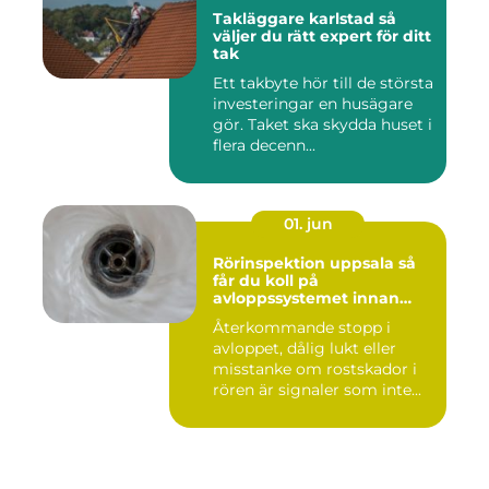
Takläggare karlstad så
väljer du rätt expert för ditt
tak
Ett takbyte hör till de största
investeringar en husägare
gör. Taket ska skydda huset i
flera decenn...
01. jun
Rörinspektion uppsala så
får du koll på
avloppssystemet innan
problemen växer
Återkommande stopp i
avloppet, dålig lukt eller
misstanke om rostskador i
rören är signaler som inte...