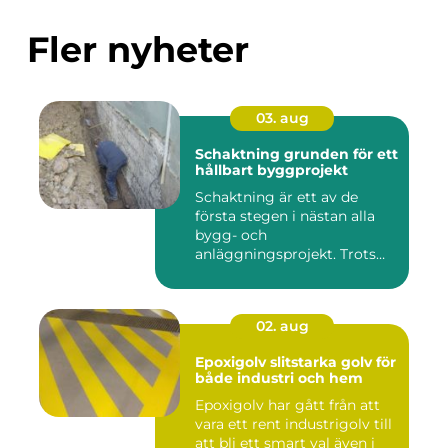
Fler nyheter
03. aug
Schaktning grunden för ett
hållbart byggprojekt
Schaktning är ett av de
första stegen i nästan alla
bygg- och
anläggningsprojekt. Trots
det hamnar a...
02. aug
Epoxigolv slitstarka golv för
både industri och hem
Epoxigolv har gått från att
vara ett rent industrigolv till
att bli ett smart val även i