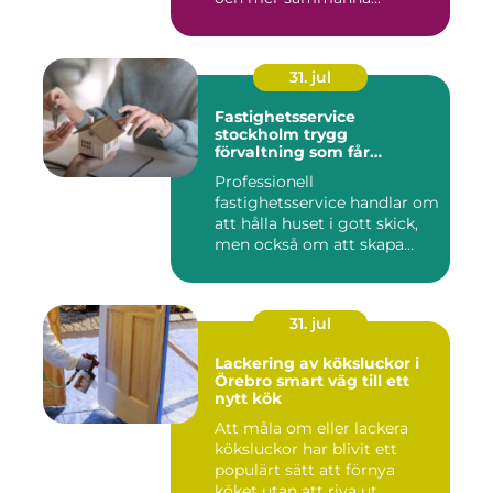
31. jul
Fastighetsservice
stockholm trygg
förvaltning som får
vardagen att fungera
Professionell
fastighetsservice handlar om
att hålla huset i gott skick,
men också om att skapa
lugn...
31. jul
Lackering av köksluckor i
Örebro smart väg till ett
nytt kök
Att måla om eller lackera
köksluckor har blivit ett
populärt sätt att förnya
köket utan att riva ut ...