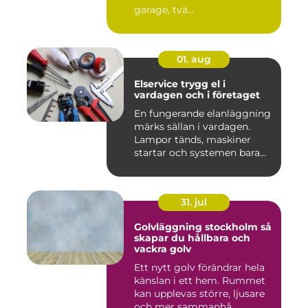
garage, tvä...
01. aug
Elservice trygg el i
vardagen och i företaget
En fungerande elanläggning
märks sällan i vardagen.
Lampor tänds, maskiner
startar och systemen bara...
31. jul
Golvläggning stockholm så
skapar du hållbara och
vackra golv
Ett nytt golv förändrar hela
känslan i ett hem. Rummet
kan upplevas större, ljusare
och mer sammanhå...