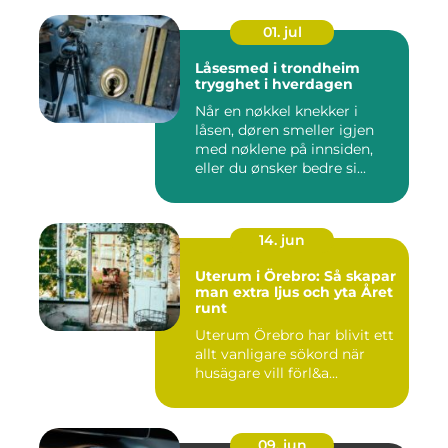
01. jul
Låsesmed i trondheim
trygghet i hverdagen
Når en nøkkel knekker i
låsen, døren smeller igjen
med nøklene på innsiden,
eller du ønsker bedre si...
14. jun
Uterum i Örebro: Så skapar
man extra ljus och yta Året
runt
Uterum Örebro har blivit ett
allt vanligare sökord när
husägare vill förl&a...
09. jun