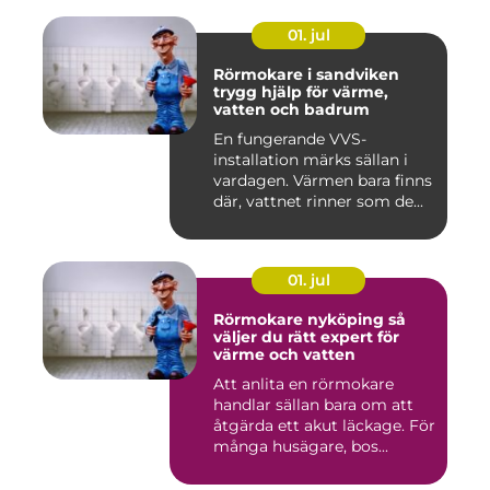
01. jul
Rörmokare i sandviken
trygg hjälp för värme,
vatten och badrum
En fungerande VVS-
installation märks sällan i
vardagen. Värmen bara finns
där, vattnet rinner som de...
01. jul
Rörmokare nyköping så
väljer du rätt expert för
värme och vatten
Att anlita en rörmokare
handlar sällan bara om att
åtgärda ett akut läckage. För
många husägare, bos...