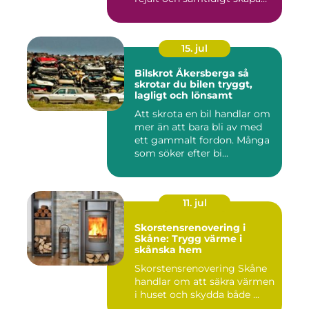
ett beh...
15. jul
Bilskrot Åkersberga så
skrotar du bilen tryggt,
lagligt och lönsamt
Att skrota en bil handlar om
mer än att bara bli av med
ett gammalt fordon. Många
som söker efter bi...
11. jul
Skorstensrenovering i
Skåne: Trygg värme i
skånska hem
Skorstensrenovering Skåne
handlar om att säkra värmen
i huset och skydda både ...