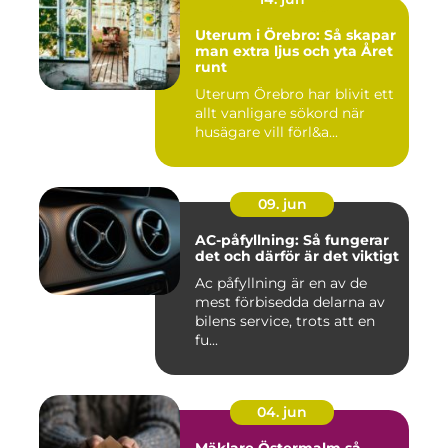
Uterum i Örebro: Så skapar
man extra ljus och yta Året
runt
Uterum Örebro har blivit ett
allt vanligare sökord när
husägare vill förl&a...
09. jun
AC-påfyllning: Så fungerar
det och därför är det viktigt
Ac påfyllning är en av de
mest förbisedda delarna av
bilens service, trots att en
fu...
04. jun