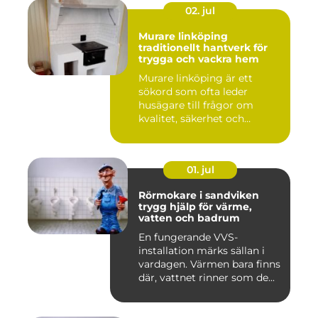
02. jul
Murare linköping
traditionellt hantverk för
trygga och vackra hem
Murare linköping är ett
sökord som ofta leder
husägare till frågor om
kvalitet, säkerhet och
estetik...
01. jul
Rörmokare i sandviken
trygg hjälp för värme,
vatten och badrum
En fungerande VVS-
installation märks sällan i
vardagen. Värmen bara finns
där, vattnet rinner som de...