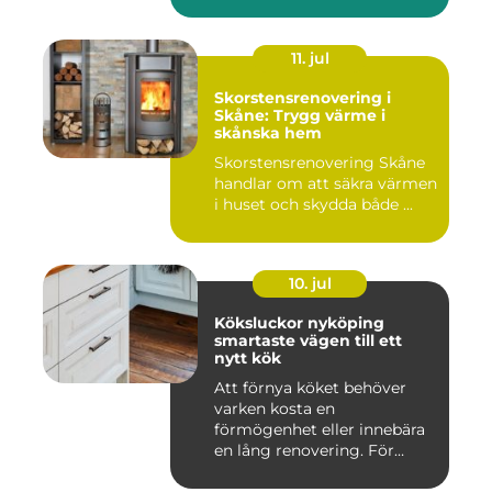
11. jul
Skorstensrenovering i
Skåne: Trygg värme i
skånska hem
Skorstensrenovering Skåne
handlar om att säkra värmen
i huset och skydda både ...
10. jul
Köksluckor nyköping
smartaste vägen till ett
nytt kök
Att förnya köket behöver
varken kosta en
förmögenhet eller innebära
en lång renovering. För
många i ...