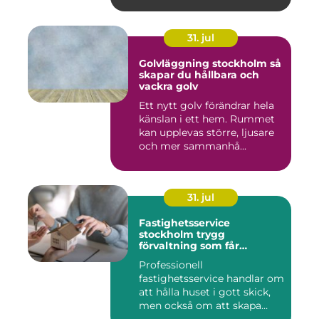
31. jul
Golvläggning stockholm så
skapar du hållbara och
vackra golv
Ett nytt golv förändrar hela
känslan i ett hem. Rummet
kan upplevas större, ljusare
och mer sammanhå...
31. jul
Fastighetsservice
stockholm trygg
förvaltning som får
vardagen att fungera
Professionell
fastighetsservice handlar om
att hålla huset i gott skick,
men också om att skapa