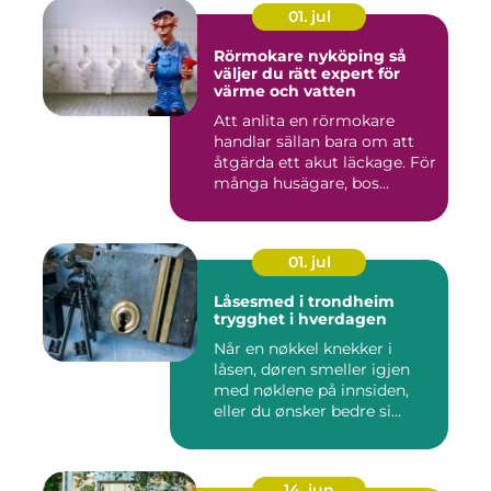
01. jul
Rörmokare nyköping så
väljer du rätt expert för
värme och vatten
Att anlita en rörmokare
handlar sällan bara om att
åtgärda ett akut läckage. För
många husägare, bos...
01. jul
Låsesmed i trondheim
trygghet i hverdagen
Når en nøkkel knekker i
låsen, døren smeller igjen
med nøklene på innsiden,
eller du ønsker bedre si...
14. jun