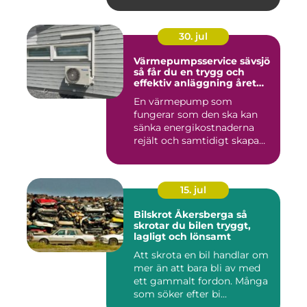
30. jul
Värmepumpsservice sävsjö
så får du en trygg och
effektiv anläggning året
runt
En värmepump som
fungerar som den ska kan
sänka energikostnaderna
rejält och samtidigt skapa
ett beh...
15. jul
Bilskrot Åkersberga så
skrotar du bilen tryggt,
lagligt och lönsamt
Att skrota en bil handlar om
mer än att bara bli av med
ett gammalt fordon. Många
som söker efter bi...