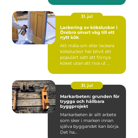
lugn...
31. jul
Lackering av köksluckor i
Örebro smart väg till ett
nytt kök
Att måla om eller lackera
köksluckor har blivit ett
populärt sätt att förnya
köket utan att riva ut ...
31. jul
Markarbeten: grunden för
trygga och hållbara
byggprojekt
Markarbeten är allt arbete
som sker i marken innan
själva byggandet kan börja.
Det ha...