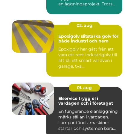
anläggningsprojekt. Trots
det hamnar a...
02. aug
Epoxigolv slitstarka golv för
både industri och hem
Epoxigolv har gått från att
vara ett rent industrigolv till
att bli ett smart val även i
garage, tvä...
01. aug
Elservice trygg el i
vardagen och i företaget
En fungerande elanläggning
märks sällan i vardagen.
Lampor tänds, maskiner
startar och systemen bara...