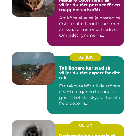
Mäklare Östermalm så
väljer du rätt partner för en
trygg bostadsaffär
Att köpa eller sälja bostad på
Östermalm handlar om mer
än kvadratmeter och adress.
Området rymmer n...
02. jun
Takläggare karlstad så
väljer du rätt expert för ditt
tak
Ett takbyte hör till de största
investeringar en husägare
gör. Taket ska skydda huset i
flera decenn...
01. jun