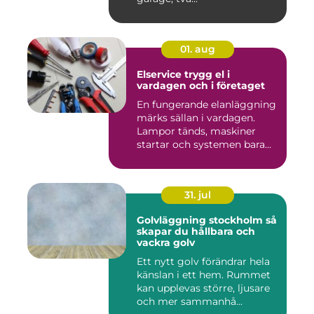
01. aug
Elservice trygg el i
vardagen och i företaget
En fungerande elanläggning
märks sällan i vardagen.
Lampor tänds, maskiner
startar och systemen bara...
31. jul
Golvläggning stockholm så
skapar du hållbara och
vackra golv
Ett nytt golv förändrar hela
känslan i ett hem. Rummet
kan upplevas större, ljusare
och mer sammanhå...