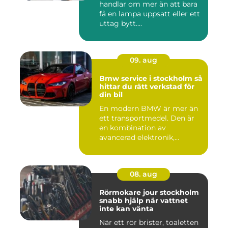
handlar om mer än att bara
få en lampa uppsatt eller ett
uttag bytt....
09. aug
Bmw service i stockholm så
hittar du rätt verkstad för
din bil
En modern BMW är mer än
ett transportmedel. Den är
en kombination av
avancerad elektronik,
precision...
08. aug
Rörmokare jour stockholm
snabb hjälp när vattnet
inte kan vänta
När ett rör brister, toaletten