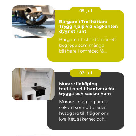
05. jul
Bärgare i Trollhättan:
Trygg hjälp vid vägkanten
dygnet runt
Bärgare i Trollhättan är ett
begrepp som många
bilägare i området f&...
02. jul
Murare linköping
traditionellt hantverk för
trygga och vackra hem
Murare linköping är ett
sökord som ofta leder
husägare till frågor om
kvalitet, säkerhet och
estetik...