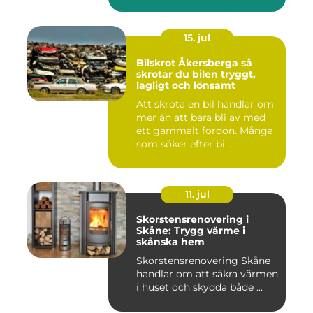
ett beh...
15. jul
Bilskrot Åkersberga så
skrotar du bilen tryggt,
lagligt och lönsamt
Att skrota en bil handlar om
mer än att bara bli av med
ett gammalt fordon. Många
som söker efter bi...
11. jul
Skorstensrenovering i
Skåne: Trygg värme i
skånska hem
Skorstensrenovering Skåne
handlar om att säkra värmen
i huset och skydda både ...