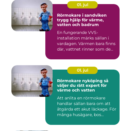
01. jul
Rörmokare i sandviken
trygg hjälp för värme,
vatten och badrum
En fungerande VVS-
installation märks sällan i
vardagen. Värmen bara finns
där, vattnet rinner som de...
01. jul
Rörmokare nyköping så
väljer du rätt expert för
värme och vatten
Att anlita en rörmokare
handlar sällan bara om att
åtgärda ett akut läckage. För
många husägare, bos...