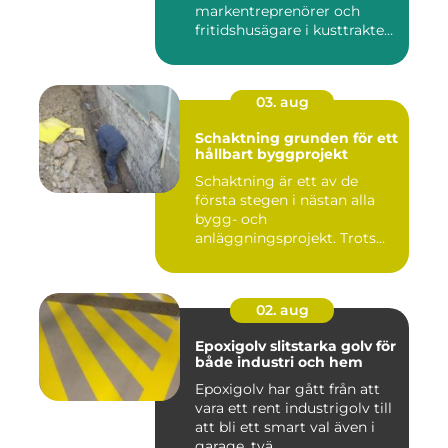
markentreprenörer och
fritidshusägare i kusttrakten
...
03. aug
Schaktning grunden för ett
hållbart byggprojekt
Schaktning är ett av de
första stegen i nästan alla
bygg- och
anläggningsprojekt. Trots
det hamnar a...
02. aug
Epoxigolv slitstarka golv för
både industri och hem
Epoxigolv har gått från att
vara ett rent industrigolv till
att bli ett smart val även i
garage, tvä...