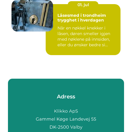
01. jul
Låsesmed i trondheim
trygghet i hverdagen
Når en nøkkel knekker i
låsen, døren smeller igjen
med nøklene på innsiden,
eller du ønsker bedre si...
Adress