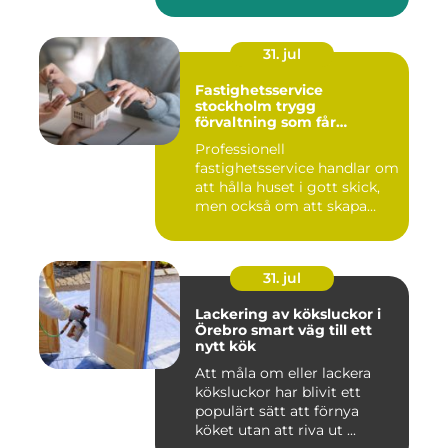
31. jul
Fastighetsservice
stockholm trygg
förvaltning som får
vardagen att fungera
Professionell
fastighetsservice handlar om
att hålla huset i gott skick,
men också om att skapa
lugn...
31. jul
Lackering av köksluckor i
Örebro smart väg till ett
nytt kök
Att måla om eller lackera
köksluckor har blivit ett
populärt sätt att förnya
köket utan att riva ut ...