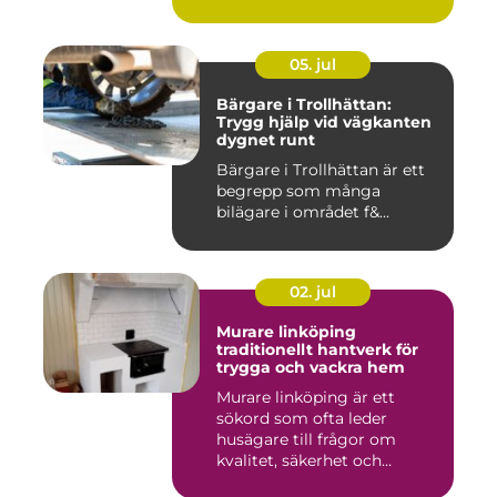
marken ...
05. jul
Bärgare i Trollhättan:
Trygg hjälp vid vägkanten
dygnet runt
Bärgare i Trollhättan är ett
begrepp som många
bilägare i området f&...
02. jul
Murare linköping
traditionellt hantverk för
trygga och vackra hem
Murare linköping är ett
sökord som ofta leder
husägare till frågor om
kvalitet, säkerhet och
estetik...