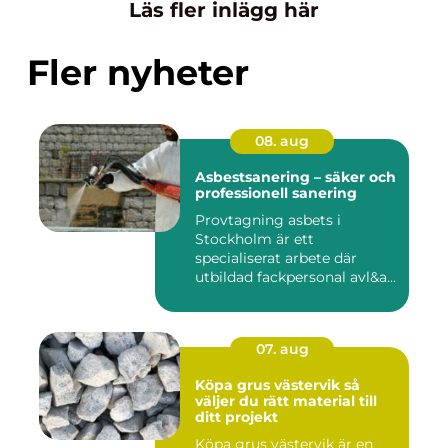
Läs fler inlägg här
Fler nyheter
08. aug
Asbestsanering – säker och
professionell sanering
Provtagning asbets i
Stockholm är ett
specialiserat arbete där
utbildad fackpersonal avl&a...
07. aug
Köpa grus västervik så
väljer du rätt material till
ditt projekt
Köpa grus västervik är en