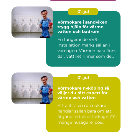
01. jul
Rörmokare i sandviken
trygg hjälp för värme,
vatten och badrum
En fungerande VVS-
installation märks sällan i
vardagen. Värmen bara finns
där, vattnet rinner som de...
01. jul
Rörmokare nyköping så
väljer du rätt expert för
värme och vatten
Att anlita en rörmokare
handlar sällan bara om att
åtgärda ett akut läckage. För
många husägare, bos...