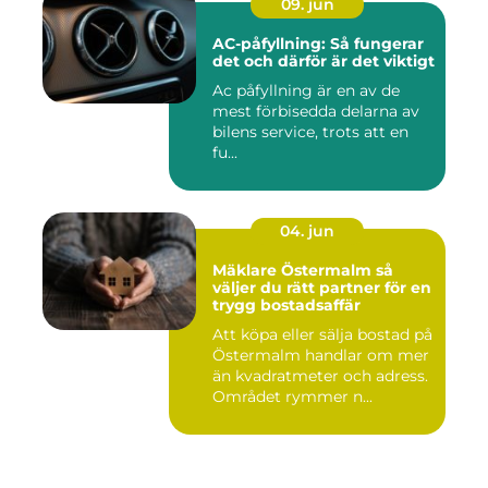
09. jun
AC-påfyllning: Så fungerar
det och därför är det viktigt
Ac påfyllning är en av de
mest förbisedda delarna av
bilens service, trots att en
fu...
04. jun
Mäklare Östermalm så
väljer du rätt partner för en
trygg bostadsaffär
Att köpa eller sälja bostad på
Östermalm handlar om mer
än kvadratmeter och adress.
Området rymmer n...