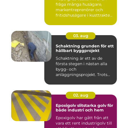
fråga många husägare,
markentreprenörer och
fritidshusägare i kusttrakten
...
03. aug
Schaktning grunden för ett
hållbart byggprojekt
Schaktning är ett av de
första stegen i nästan alla
bygg- och
anläggningsprojekt. Trots
det hamnar a...
02. aug
Epoxigolv slitstarka golv för
både industri och hem
Epoxigolv har gått från att
vara ett rent industrigolv till