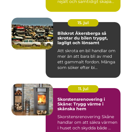
rejält och samtidigt skapa
ett beh...
15. jul
Bilskrot Åkersberga så
skrotar du bilen tryggt,
lagligt och lönsamt
Att skrota en bil handlar om
mer än att bara bli av med
ett gammalt fordon. Många
som söker efter bi...
11. jul
Skorstensrenovering i
Skåne: Trygg värme i
skånska hem
Skorstensrenovering Skåne
handlar om att säkra värmen
i huset och skydda både ...