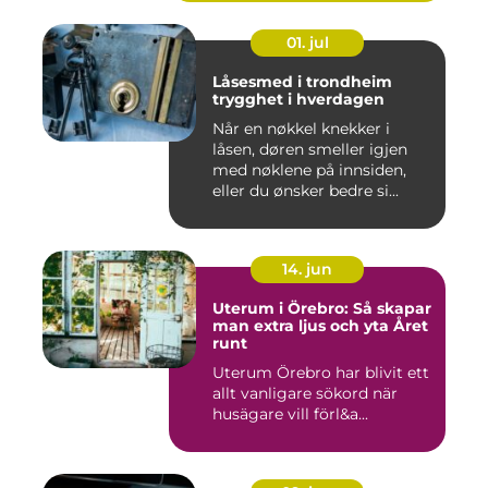
01. jul
Låsesmed i trondheim
trygghet i hverdagen
Når en nøkkel knekker i
låsen, døren smeller igjen
med nøklene på innsiden,
eller du ønsker bedre si...
14. jun
Uterum i Örebro: Så skapar
man extra ljus och yta Året
runt
Uterum Örebro har blivit ett
allt vanligare sökord när
husägare vill förl&a...