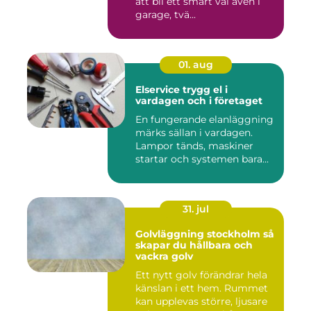
att bli ett smart val även i
garage, tvä...
01. aug
Elservice trygg el i
vardagen och i företaget
En fungerande elanläggning
märks sällan i vardagen.
Lampor tänds, maskiner
startar och systemen bara...
31. jul
Golvläggning stockholm så
skapar du hållbara och
vackra golv
Ett nytt golv förändrar hela
känslan i ett hem. Rummet
kan upplevas större, ljusare