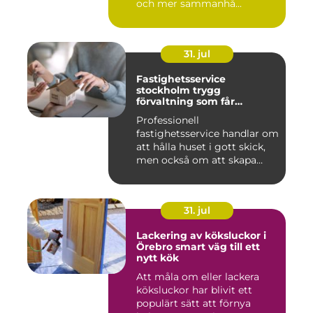
och mer sammanhå...
31. jul
Fastighetsservice
stockholm trygg
förvaltning som får
vardagen att fungera
Professionell
fastighetsservice handlar om
att hålla huset i gott skick,
men också om att skapa
lugn...
31. jul
Lackering av köksluckor i
Örebro smart väg till ett
nytt kök
Att måla om eller lackera
köksluckor har blivit ett
populärt sätt att förnya