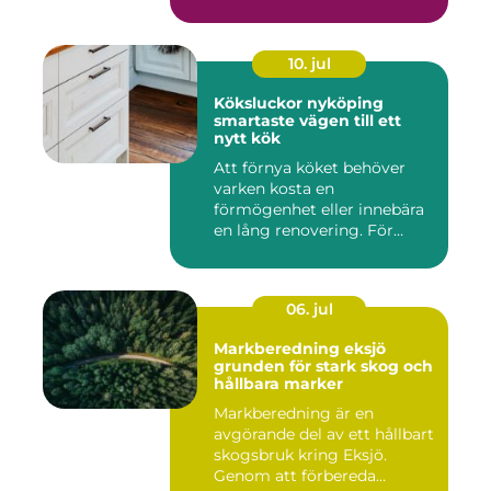
10. jul
Köksluckor nyköping
smartaste vägen till ett
nytt kök
Att förnya köket behöver
varken kosta en
förmögenhet eller innebära
en lång renovering. För
många i ...
06. jul
Markberedning eksjö
grunden för stark skog och
hållbara marker
Markberedning är en
avgörande del av ett hållbart
skogsbruk kring Eksjö.
Genom att förbereda