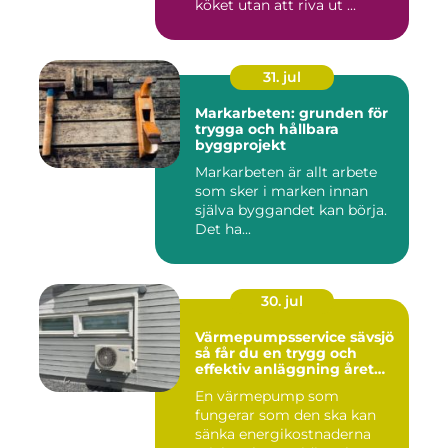
köket utan att riva ut ...
31. jul
Markarbeten: grunden för
trygga och hållbara
byggprojekt
Markarbeten är allt arbete
som sker i marken innan
själva byggandet kan börja.
Det ha...
30. jul
Värmepumpsservice sävsjö
så får du en trygg och
effektiv anläggning året
runt
En värmepump som
fungerar som den ska kan
sänka energikostnaderna