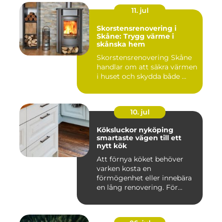
11. jul
Skorstensrenovering i
Skåne: Trygg värme i
skånska hem
Skorstensrenovering Skåne
handlar om att säkra värmen
i huset och skydda både ...
10. jul
Köksluckor nyköping
smartaste vägen till ett
nytt kök
Att förnya köket behöver
varken kosta en
förmögenhet eller innebära
en lång renovering. För
många i ...