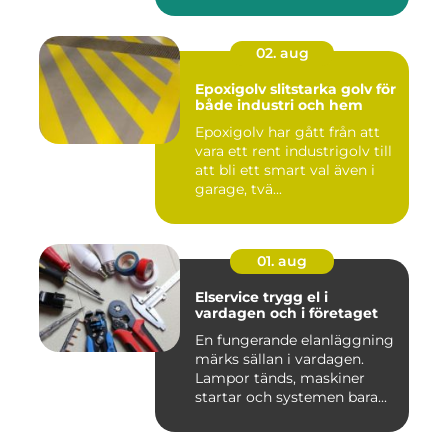
det hamnar a...
02. aug
Epoxigolv slitstarka golv för
både industri och hem
Epoxigolv har gått från att
vara ett rent industrigolv till
att bli ett smart val även i
garage, tvä...
01. aug
Elservice trygg el i
vardagen och i företaget
En fungerande elanläggning
märks sällan i vardagen.
Lampor tänds, maskiner
startar och systemen bara...