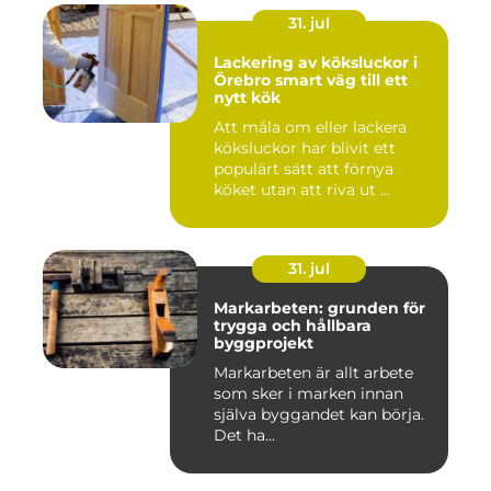
31. jul
Lackering av köksluckor i
Örebro smart väg till ett
nytt kök
Att måla om eller lackera
köksluckor har blivit ett
populärt sätt att förnya
köket utan att riva ut ...
31. jul
Markarbeten: grunden för
trygga och hållbara
byggprojekt
Markarbeten är allt arbete
som sker i marken innan
själva byggandet kan börja.
Det ha...