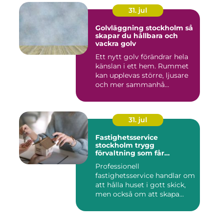
31. jul
Golvläggning stockholm så
skapar du hållbara och
vackra golv
Ett nytt golv förändrar hela
känslan i ett hem. Rummet
kan upplevas större, ljusare
och mer sammanhå...
31. jul
Fastighetsservice
stockholm trygg
förvaltning som får
vardagen att fungera
Professionell
fastighetsservice handlar om
att hålla huset i gott skick,
men också om att skapa
lugn...