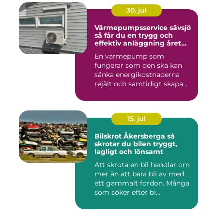
30. jul
Värmepumpsservice sävsjö
så får du en trygg och
effektiv anläggning året
runt
En värmepump som
fungerar som den ska kan
sänka energikostnaderna
rejält och samtidigt skapa
ett beh...
15. jul
Bilskrot Åkersberga så
skrotar du bilen tryggt,
lagligt och lönsamt
Att skrota en bil handlar om
mer än att bara bli av med
ett gammalt fordon. Många
som söker efter bi...