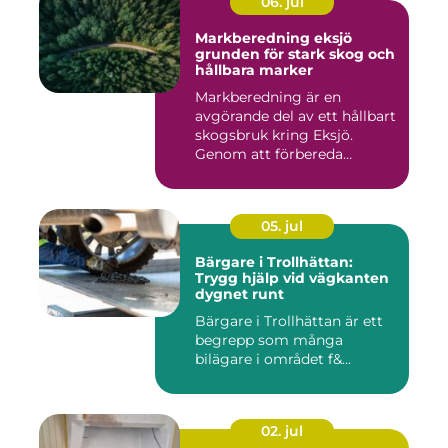
06. jul
Markberedning eksjö
grunden för stark skog och
hållbara marker
Markberedning är en
avgörande del av ett hållbart
skogsbruk kring Eksjö.
Genom att förbereda
marken ...
05. jul
Bärgare i Trollhättan:
Trygg hjälp vid vägkanten
dygnet runt
Bärgare i Trollhättan är ett
begrepp som många
bilägare i området f&...
02. jul