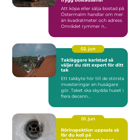
trygg bostadsaffär
Att köpa eller sälja bostad på
Östermalm handlar om mer
än kvadratmeter och adress.
Området rymmer n...
02. jun
Takläggare karlstad så
väljer du rätt expert för ditt
tak
Ett takbyte hör till de största
investeringar en husägare
gör. Taket ska skydda huset i
flera decenn...
01. jun
Rörinspektion uppsala så
får du koll på