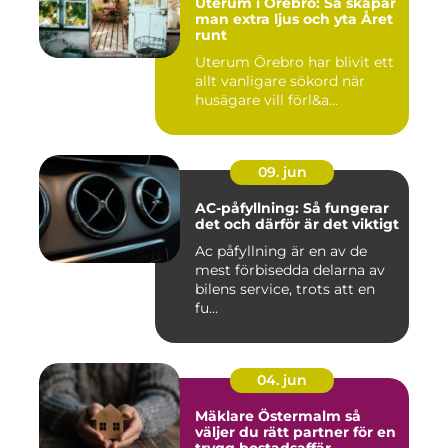
Uterum i Örebro: Så skapar
man extra ljus och yta Året
runt
Uterum Örebro har blivit ett
allt vanligare sökord när
husägare vill förl&a...
09. jun
AC-påfyllning: Så fungerar
det och därför är det viktigt
Ac påfyllning är en av de
mest förbisedda delarna av
bilens service, trots att en
fu...
04. jun
Mäklare Östermalm så
väljer du rätt partner för en