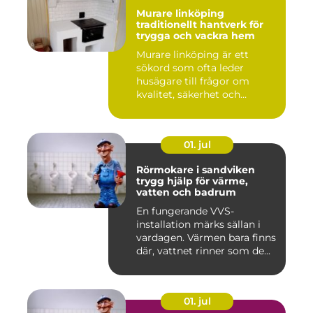
Murare linköping
traditionellt hantverk för
trygga och vackra hem
Murare linköping är ett
sökord som ofta leder
husägare till frågor om
kvalitet, säkerhet och
estetik...
01. jul
Rörmokare i sandviken
trygg hjälp för värme,
vatten och badrum
En fungerande VVS-
installation märks sällan i
vardagen. Värmen bara finns
där, vattnet rinner som de...
01. jul