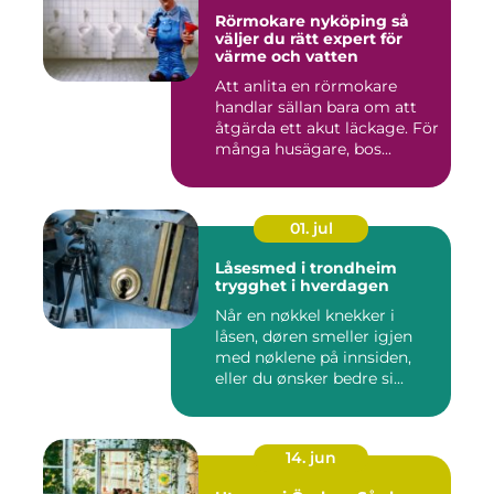
Rörmokare nyköping så
väljer du rätt expert för
värme och vatten
Att anlita en rörmokare
handlar sällan bara om att
åtgärda ett akut läckage. För
många husägare, bos...
01. jul
Låsesmed i trondheim
trygghet i hverdagen
Når en nøkkel knekker i
låsen, døren smeller igjen
med nøklene på innsiden,
eller du ønsker bedre si...
14. jun