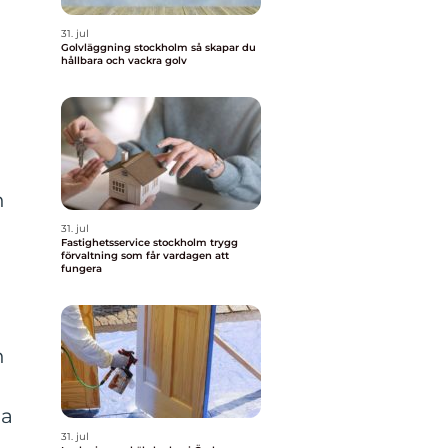
31. jul
Golvläggning stockholm så skapar du
hållbara och vackra golv
n
31. jul
Fastighetsservice stockholm trygg
förvaltning som får vardagen att
fungera
n
ma
31. jul