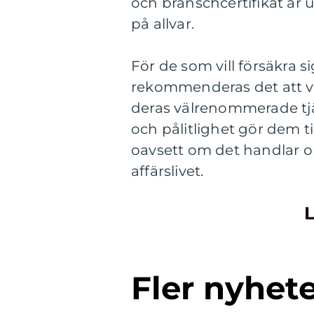
och branschcertifikat är 
på allvar.
För de som vill försäkra si
rekommenderas det att vä
deras välrenommerade tjän
och pålitlighet gör dem ti
oavsett om det handlar om
affärslivet.
L
Fler nyhet