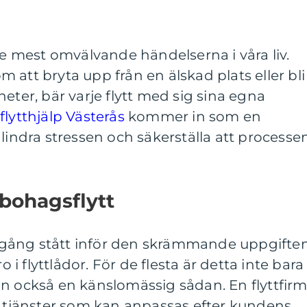
 de mest omvälvande händelserna i våra liv.
 att bryta upp från en älskad plats eller bli
eter, bär varje flytt med sig sina egna
flytthjälp Västerås
kommer in som en
 lindra stressen och säkerställa att processe
bohagsflytt
gång stått inför den skrämmande uppgifte
o i flyttlådor. För de flesta är detta inte bara
an också en känslomässig sådan. En flyttfir
d tjänster som kan anpassas efter kundens