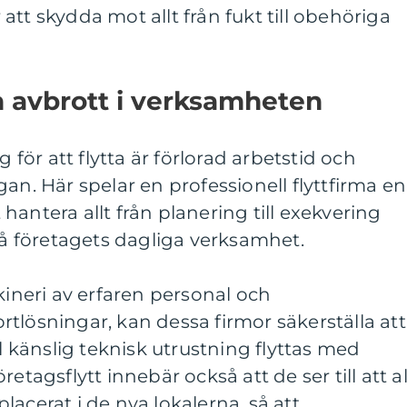
tt skydda mot allt från fukt till obehöriga
n avbrott i verksamheten
g för att flytta är förlorad arbetstid och
an. Här spelar en professionell flyttfirma en
antera allt från planering till exekvering
 företagets dagliga verksamhet.
kineri av erfaren personal och
tlösningar, kan dessa firmor säkerställa att
ll känslig teknisk utrustning flyttas med
etagsflytt innebär också att de ser till att al
acerat i de nya lokalerna, så att