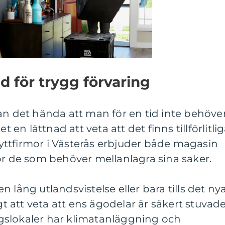
d för trygg förvaring
an det hända att man för en tid inte behöve
t en lättnad att veta att det finns tillförlitli
Flyttfirmor i Västerås erbjuder både magasin
ör de som behöver mellanlagra sina saker.
 lång utlandsvistelse eller bara tills det ny
igt att veta att ens ägodelar är säkert stuvad
gslokaler har klimatanläggning och