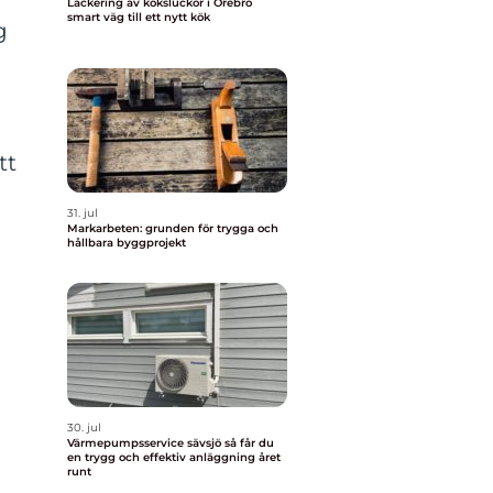
Lackering av köksluckor i Örebro
smart väg till ett nytt kök
g
tt
31. jul
Markarbeten: grunden för trygga och
hållbara byggprojekt
30. jul
Värmepumpsservice sävsjö så får du
en trygg och effektiv anläggning året
runt