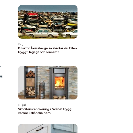
15. jul
Bilskrot Åkersberga så skrotar du bilen
tryggt, lagligt och lönsamt
r
ga
11. jul
Skorstensrenovering i Skåne: Trygg
a
värme i skånska hem
e