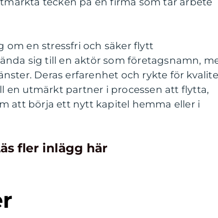
utmärkta tecken på en firma som tar arbete
g om en stressfri och säker flytt
nda sig till en aktör som företagsnamn, m
ster. Deras erfarenhet och rykte för kvalite
ll en utmärkt partner i processen att flytta,
 att börja ett nytt kapitel hemma eller i
äs fler inlägg här
er