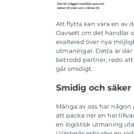
Att flytta kan vara en av
Oavsett om det handlar om
exalterad över nya möjligh
utmaningar. Detta är där
betrodd partner, redo att
går smidigt.
Smidig och säker 
Många av oss har någon 
att packa ner en hel tillvar
en logistisk utmaning ut
i Västerås erbjuder en ra