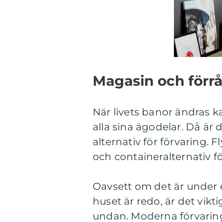
Magasin och förrå
När livets banor ändras k
alla sina ägodelar. Då är de
alternativ för förvaring. 
och containeralternativ f
Oavsett om det är under en
huset är redo, är det vikt
undan. Moderna förvarin