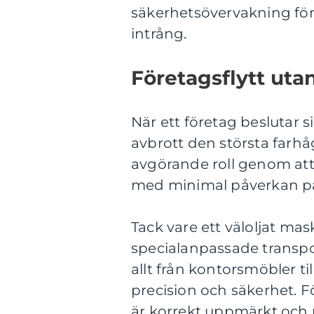
säkerhetsövervakning för a
intrång.
Företagsflytt uta
När ett företag beslutar si
avbrott den största farhåg
avgörande roll genom att h
med minimal påverkan på
Tack vare ett väloljat mas
specialanpassade transpor
allt från kontorsmöbler ti
precision och säkerhet. För
är korrekt uppmärkt och pl