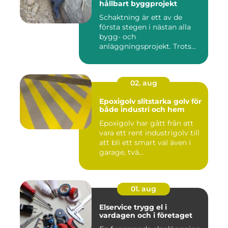
hållbart byggprojekt
Schaktning är ett av de
första stegen i nästan alla
bygg- och
anläggningsprojekt. Trots
det hamnar a...
02. aug
Epoxigolv slitstarka golv för
både industri och hem
Epoxigolv har gått från att
vara ett rent industrigolv till
att bli ett smart val även i
garage, tvä...
01. aug
Elservice trygg el i
vardagen och i företaget