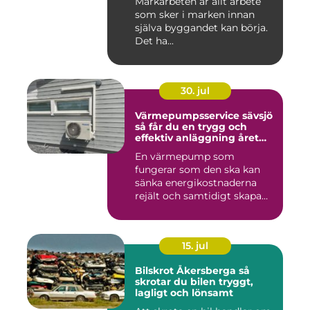
Markarbeten är allt arbete
som sker i marken innan
själva byggandet kan börja.
Det ha...
30. jul
Värmepumpsservice sävsjö
så får du en trygg och
effektiv anläggning året
runt
En värmepump som
fungerar som den ska kan
sänka energikostnaderna
rejält och samtidigt skapa
ett beh...
15. jul
Bilskrot Åkersberga så
skrotar du bilen tryggt,
lagligt och lönsamt