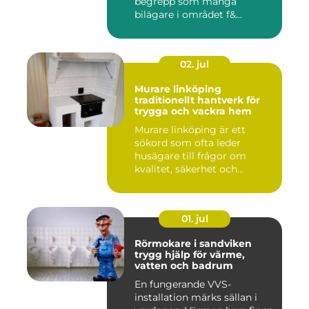
begrepp som många
bilägare i området f&...
02. jul
Murare linköping
traditionellt hantverk för
trygga och vackra hem
Murare linköping är ett
sökord som ofta leder
husägare till frågor om
kvalitet, säkerhet och
estetik...
01. jul
Rörmokare i sandviken
trygg hjälp för värme,
vatten och badrum
En fungerande VVS-
installation märks sällan i