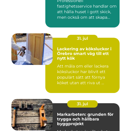
Professionell
fastighetsservice handlar om
att hålla huset i gott skick,
men också om att skapa
lugn...
31. jul
Lackering av köksluckor i
Örebro smart väg till ett
nytt kök
Att måla om eller lackera
köksluckor har blivit ett
populärt sätt att förnya
köket utan att riva ut ...
31. jul
Markarbeten: grunden för
trygga och hållbara
byggprojekt