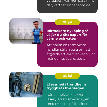
vardagen. Värmen bara finns
där, vattnet rinner som de...
01. jul
Rörmokare nyköping så
väljer du rätt expert för
värme och vatten
Att anlita en rörmokare
handlar sällan bara om att
åtgärda ett akut läckage. För
många husägare, bos...
01. jul
Låsesmed i trondheim
trygghet i hverdagen
Når en nøkkel knekker i
låsen, døren smeller igjen
med nøklene på innsiden,