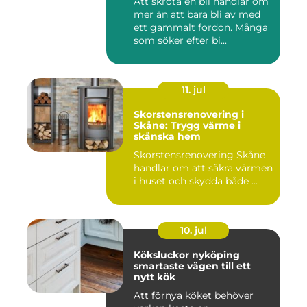
Att skrota en bil handlar om
mer än att bara bli av med
ett gammalt fordon. Många
som söker efter bi...
11. jul
Skorstensrenovering i
Skåne: Trygg värme i
skånska hem
Skorstensrenovering Skåne
handlar om att säkra värmen
i huset och skydda både ...
10. jul
Köksluckor nyköping
smartaste vägen till ett
nytt kök
Att förnya köket behöver