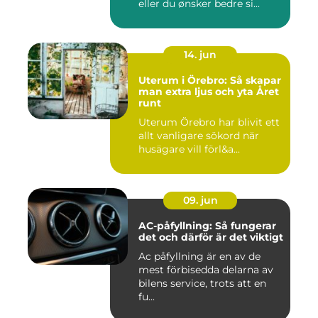
eller du ønsker bedre si...
14. jun
Uterum i Örebro: Så skapar
man extra ljus och yta Året
runt
Uterum Örebro har blivit ett
allt vanligare sökord när
husägare vill förl&a...
09. jun
AC-påfyllning: Så fungerar
det och därför är det viktigt
Ac påfyllning är en av de
mest förbisedda delarna av
bilens service, trots att en
fu...