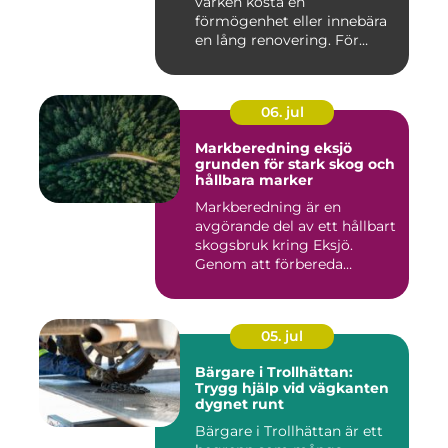
varken kosta en
förmögenhet eller innebära
en lång renovering. För
många i ...
06. jul
Markberedning eksjö
grunden för stark skog och
hållbara marker
Markberedning är en
avgörande del av ett hållbart
skogsbruk kring Eksjö.
Genom att förbereda
marken ...
05. jul
Bärgare i Trollhättan:
Trygg hjälp vid vägkanten
dygnet runt
Bärgare i Trollhättan är ett