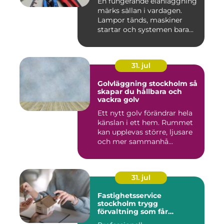
En fungerande elanläggning
märks sällan i vardagen.
Lampor tänds, maskiner
startar och systemen bara...
31. jul
Golvläggning stockholm så
skapar du hållbara och
vackra golv
Ett nytt golv förändrar hela
känslan i ett hem. Rummet
kan upplevas större, ljusare
och mer sammanhå...
31. jul
Fastighetsservice
stockholm trygg
förvaltning som får
vardagen att fungera