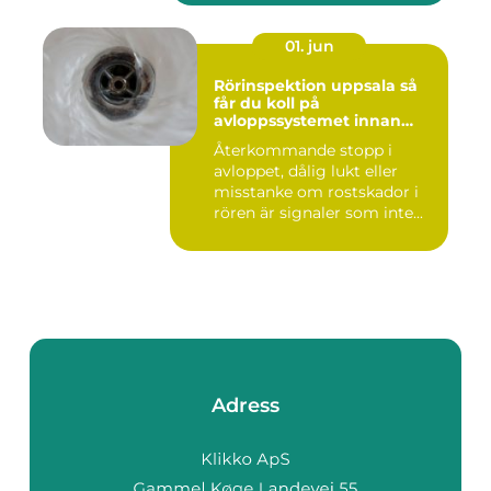
01. jun
Rörinspektion uppsala så
får du koll på
avloppssystemet innan
problemen växer
Återkommande stopp i
avloppet, dålig lukt eller
misstanke om rostskador i
rören är signaler som inte...
Adress