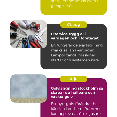
att bli ett smart val även i
garage, tvä...
01. aug
Elservice trygg el i
vardagen och i företaget
En fungerande elanläggning
märks sällan i vardagen.
Lampor tänds, maskiner
startar och systemen bara...
31. jul
Golvläggning stockholm så
skapar du hållbara och
vackra golv
Ett nytt golv förändrar hela
känslan i ett hem. Rummet
kan upplevas större, ljusare