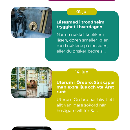
01. jul
Låsesmed i trondheim
trygghet i hverdagen
Når en nøkkel knekker i
låsen, døren smeller igjen
med nøklene på innsiden,
eller du ønsker bedre si...
14. jun
Uterum i Örebro: Så skapar
man extra ljus och yta Året
runt
Uterum Örebro har blivit ett
allt vanligare sökord när
husägare vill förl&a...