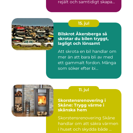
rejält och samtidigt skapa
ett beh...
15. jul
Bilskrot Åkersberga så
skrotar du bilen tryggt,
lagligt och lönsamt
Att skrota en bil handlar om
mer än att bara bli av med
ett gammalt fordon. Många
som söker efter bi...
11. jul
Skorstensrenovering i
Skåne: Trygg värme i
skånska hem
Skorstensrenovering Skåne
handlar om att säkra värmen
i huset och skydda både ...