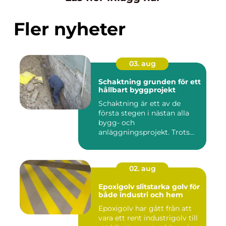
Fler nyheter
03. aug
Schaktning grunden för ett
hållbart byggprojekt
Schaktning är ett av de
första stegen i nästan alla
bygg- och
anläggningsprojekt. Trots
det hamnar a...
02. aug
Epoxigolv slitstarka golv för
både industri och hem
Epoxigolv har gått från att
vara ett rent industrigolv till