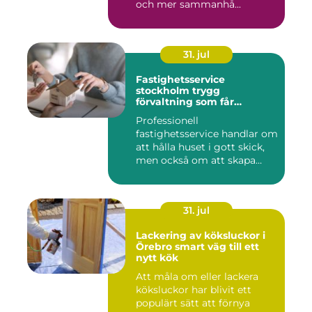
och mer sammanhå...
31. jul
Fastighetsservice
stockholm trygg
förvaltning som får
vardagen att fungera
Professionell
fastighetsservice handlar om
att hålla huset i gott skick,
men också om att skapa
lugn...
31. jul
Lackering av köksluckor i
Örebro smart väg till ett
nytt kök
Att måla om eller lackera
köksluckor har blivit ett
populärt sätt att förnya