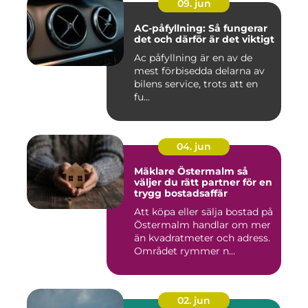
09. jun
AC-påfyllning: Så fungerar
det och därför är det viktigt
Ac påfyllning är en av de
mest förbisedda delarna av
bilens service, trots att en
fu...
04. jun
Mäklare Östermalm så
väljer du rätt partner för en
trygg bostadsaffär
Att köpa eller sälja bostad på
Östermalm handlar om mer
än kvadratmeter och adress.
Området rymmer n...
02. jun