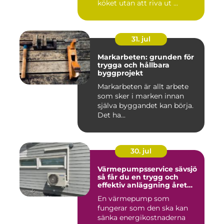
köket utan att riva ut ...
31. jul
Markarbeten: grunden för
trygga och hållbara
byggprojekt
Markarbeten är allt arbete
som sker i marken innan
själva byggandet kan börja.
Det ha...
30. jul
Värmepumpsservice sävsjö
så får du en trygg och
effektiv anläggning året
runt
En värmepump som
fungerar som den ska kan
sänka energikostnaderna