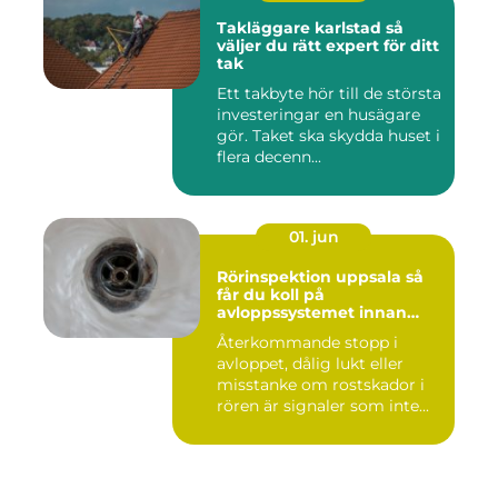
Takläggare karlstad så
väljer du rätt expert för ditt
tak
Ett takbyte hör till de största
investeringar en husägare
gör. Taket ska skydda huset i
flera decenn...
01. jun
Rörinspektion uppsala så
får du koll på
avloppssystemet innan
problemen växer
Återkommande stopp i
avloppet, dålig lukt eller
misstanke om rostskador i
rören är signaler som inte...