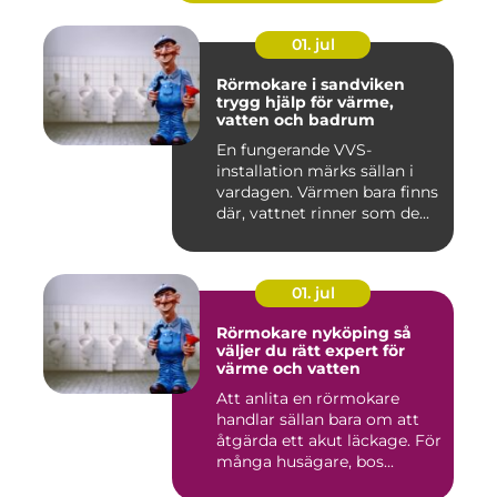
01. jul
Rörmokare i sandviken
trygg hjälp för värme,
vatten och badrum
En fungerande VVS-
installation märks sällan i
vardagen. Värmen bara finns
där, vattnet rinner som de...
01. jul
Rörmokare nyköping så
väljer du rätt expert för
värme och vatten
Att anlita en rörmokare
handlar sällan bara om att
åtgärda ett akut läckage. För
många husägare, bos...