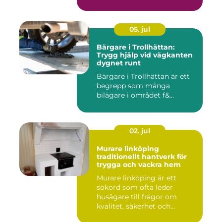
marken ...
05. jul
Bärgare i Trollhättan:
Trygg hjälp vid vägkanten
dygnet runt
Bärgare i Trollhättan är ett
begrepp som många
bilägare i området f&...
02. jul
Murare linköping
traditionellt hantverk för
trygga och vackra hem
Murare linköping är ett
sökord som ofta leder
husägare till frågor om
kvalitet, säkerhet och
estetik...