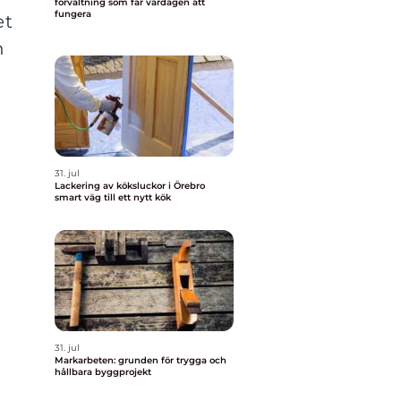
förvaltning som får vardagen att
fungera
et
n
31. jul
Lackering av köksluckor i Örebro
smart väg till ett nytt kök
31. jul
Markarbeten: grunden för trygga och
hållbara byggprojekt