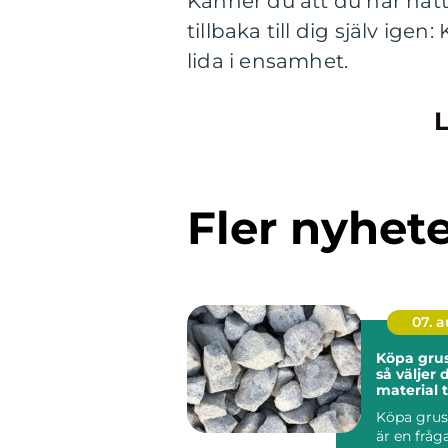
Känner du att du har nåt
tillbaka till dig själv ig
lida i ensamhet.
L
Fler nyhet
07. 
Köpa grus
så väljer 
material ti
projekt
Köpa grus
är en frå