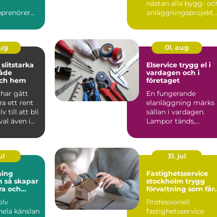
nästan alla bygg- oc
prenörer
anläggningsprojekt.
shusägare i
Trots det hamnar a...
 ...
aug
01. aug
a
Elservice trygg el i
både
vardagen och i
och hem
företaget
 har gått
En fungerande
ra ett rent
elanläggning märks
v till att bli
sällan i vardagen.
val även i
Lampor tänds,
...
maskiner startar och
systemen bara...
ul
31. jul
ning
Fastighetsservice
par
stockholm trygg
ra och
förvaltning som får
lv
vardagen att
olv
Professionell
fungera
hela känslan
fastighetsservice