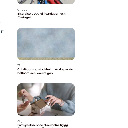
01. aug
Elservice trygg el i vardagen och i
företaget
r
an
31. jul
Golvläggning stockholm så skapar du
hållbara och vackra golv
31. jul
Fastighetsservice stockholm trygg