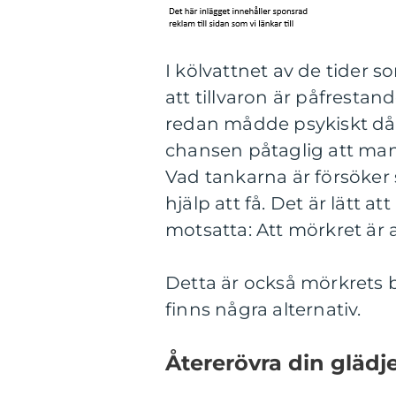
I kölvattnet av de tider 
att tillvaron är påfresta
redan mådde psykiskt dåli
chansen påtaglig att ma
Vad tankarna är försöker 
hjälp att få. Det är lätt 
motsatta: Att mörkret är a
Detta är också mörkrets b
finns några alternativ.
Återerövra din glädj