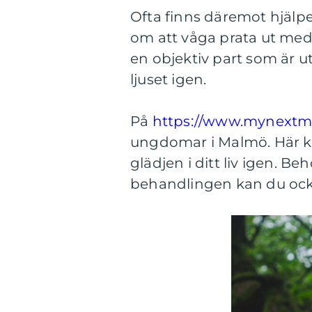
Ofta finns däremot hjälp
om att våga prata ut med
en objektiv part som är ut
ljuset igen.
På
https://www.mynextm
ungdomar i Malmö. Här kan 
glädjen i ditt liv igen. 
behandlingen kan du ocks