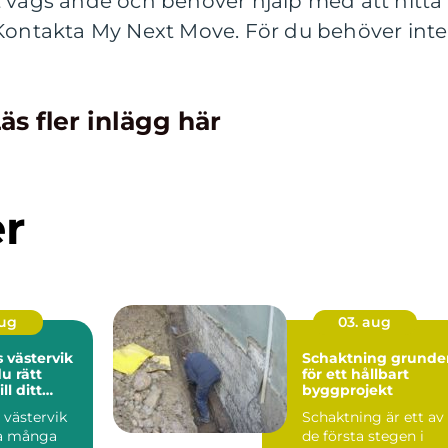
t vägs ände och behöver hjälp med att hitta
en: Kontakta My Next Move. För du behöver inte
äs fler inlägg här
er
aug
03. aug
 västervik
Schaktning grunden
du rätt
för ett hållbart
ll ditt
byggprojekt
 västervik
Schaktning är ett av
ga många
de första stegen i