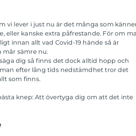
som vi lever i just nu är det många som känne
nde, eller kanske extra påfrestande. För om m
gt innan allt vad Covid-19 hände så är
n mår sämre nu.
säga dig så finns det dock alltid hopp och
att man efter lång tids nedstämdhet tror det
llt som finns.
ästa knep: Att övertyga dig om att det inte
e