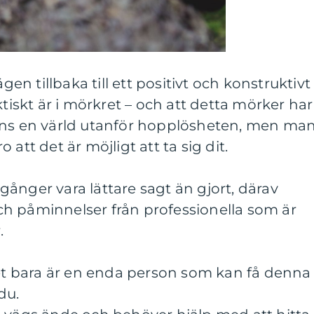
n tillbaka till ett positivt och konstruktivt
ktiskt är i mörkret – och att detta mörker har
nns en värld utanför hopplösheten, men ma
ro att det är möjligt att ta sig dit.
ånger vara lättare sagt än gjort, därav
h påminnelser från professionella som är
.
det bara är en enda person som kan få denna
du.