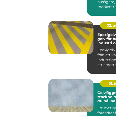
husägare,
markentre
och fritid
kusttrakten
02. 
Epoxigolv slitstark
golv för 
industri 
Epoxigolv
från att va
industrigol
ett smart 
garage, tvä
31. j
Golvlägg
stockholm så ska
du hållba
vackra go
Ett nytt g
förändrar 