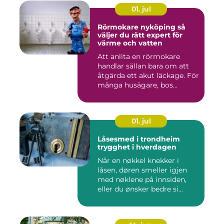
01. jul
Rörmokare nyköping så
väljer du rätt expert för
värme och vatten
Att anlita en rörmokare
handlar sällan bara om att
åtgärda ett akut läckage. För
många husägare, bos...
01. jul
Låsesmed i trondheim
trygghet i hverdagen
Når en nøkkel knekker i
låsen, døren smeller igjen
med nøklene på innsiden,
eller du ønsker bedre si...