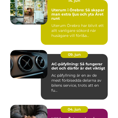
14. jun
Uterum i Örebro: Så skapar
man extra ljus och yta Året
runt
Uterum Örebro har blivit ett
allt vanligare sökord när
husägare vill förl&a...
09. jun
AC-påfyllning: Så fungerar
det och därför är det viktigt
Ac påfyllning är en av de
mest förbisedda delarna av
bilens service, trots att en
fu...
04. jun