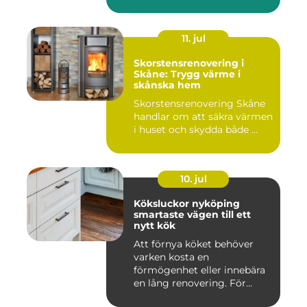
11. jul
Skorstensrenovering i
Skåne: Trygg värme i
skånska hem
Skorstensrenovering Skåne
handlar om att säkra värmen
i huset och skydda både ...
10. jul
Köksluckor nyköping
smartaste vägen till ett
nytt kök
Att förnya köket behöver
varken kosta en
förmögenhet eller innebära
en lång renovering. För
många i ...