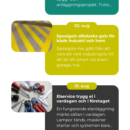
anläggningsprojekt. Trots
det hamnar a...
02. aug
Epoxigolv slitstarka golv för
både industri och hem
Epoxigolv har gått från att
vara ett rent industrigolv till
att bli ett smart val även i
garage, tvä...
01. aug
Elservice trygg el i
vardagen och i företaget
En fungerande elanläggning
märks sällan i vardagen.
Lampor tänds, maskiner
startar och systemen bara...