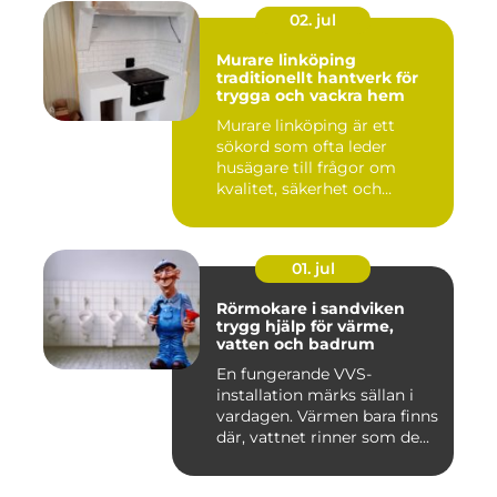
02. jul
Murare linköping
traditionellt hantverk för
trygga och vackra hem
Murare linköping är ett
sökord som ofta leder
husägare till frågor om
kvalitet, säkerhet och
estetik...
01. jul
Rörmokare i sandviken
trygg hjälp för värme,
vatten och badrum
En fungerande VVS-
installation märks sällan i
vardagen. Värmen bara finns
där, vattnet rinner som de...