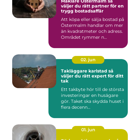
Mäklare Östermalm så
väljer du rätt partner för en
trygg bostadsaffär
Att köpa eller sälja bostad på
Östermalm handlar om mer
än kvadratmeter och adress.
Området rymmer n...
02. jun
Takläggare karlstad så
väljer du rätt expert för ditt
tak
Ett takbyte hör till de största
investeringar en husägare
gör. Taket ska skydda huset i
flera decenn...
01. jun