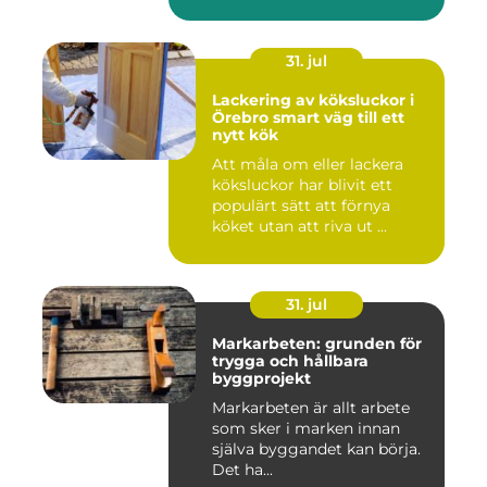
lugn...
31. jul
Lackering av köksluckor i
Örebro smart väg till ett
nytt kök
Att måla om eller lackera
köksluckor har blivit ett
populärt sätt att förnya
köket utan att riva ut ...
31. jul
Markarbeten: grunden för
trygga och hållbara
byggprojekt
Markarbeten är allt arbete
som sker i marken innan
själva byggandet kan börja.
Det ha...