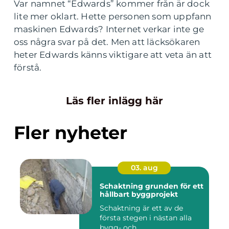
Var namnet “Edwards” kommer från är dock
lite mer oklart. Hette personen som uppfann
maskinen Edwards? Internet verkar inte ge
oss några svar på det. Men att läcksökaren
heter Edwards känns viktigare att veta än att
förstå.
Läs fler inlägg här
Fler nyheter
03. aug
Schaktning grunden för ett
hållbart byggprojekt
Schaktning är ett av de
första stegen i nästan alla
bygg- och