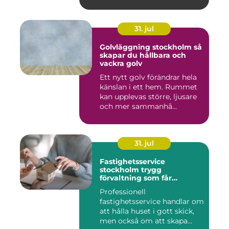
31. jul
Golvläggning stockholm så
skapar du hållbara och
vackra golv
Ett nytt golv förändrar hela
känslan i ett hem. Rummet
kan upplevas större, ljusare
och mer sammanhå...
31. jul
Fastighetsservice
stockholm trygg
förvaltning som får
vardagen att fungera
Professionell
fastighetsservice handlar om
att hålla huset i gott skick,
men också om att skapa