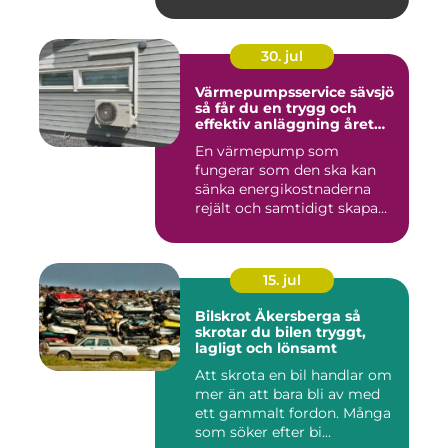
30. jul
Värmepumpsservice sävsjö
så får du en trygg och
effektiv anläggning året
runt
En värmepump som
fungerar som den ska kan
sänka energikostnaderna
rejält och samtidigt skapa
ett beh...
15. jul
Bilskrot Åkersberga så
skrotar du bilen tryggt,
lagligt och lönsamt
Att skrota en bil handlar om
mer än att bara bli av med
ett gammalt fordon. Många
som söker efter bi...