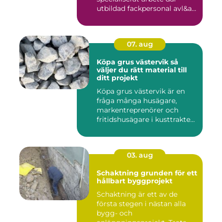
utbildad fackpersonal avl&a...
07. aug
Köpa grus västervik så
väljer du rätt material till
ditt projekt
Köpa grus västervik är en
fråga många husägare,
markentreprenörer och
fritidshusägare i kusttrakten
...
03. aug
Schaktning grunden för ett
hållbart byggprojekt
Schaktning är ett av de
första stegen i nästan alla
bygg- och