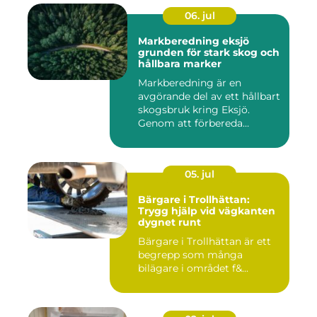
06. jul
Markberedning eksjö
grunden för stark skog och
hållbara marker
Markberedning är en
avgörande del av ett hållbart
skogsbruk kring Eksjö.
Genom att förbereda
marken ...
05. jul
Bärgare i Trollhättan:
Trygg hjälp vid vägkanten
dygnet runt
Bärgare i Trollhättan är ett
begrepp som många
bilägare i området f&...