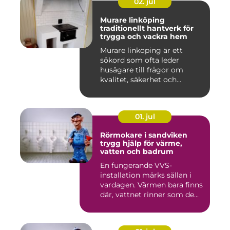
02. jul
Murare linköping
traditionellt hantverk för
trygga och vackra hem
Murare linköping är ett
sökord som ofta leder
husägare till frågor om
kvalitet, säkerhet och
estetik...
01. jul
Rörmokare i sandviken
trygg hjälp för värme,
vatten och badrum
En fungerande VVS-
installation märks sällan i
vardagen. Värmen bara finns
där, vattnet rinner som de...