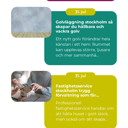
31. jul
Golvläggning stockholm så
skapar du hållbara och
vackra golv
Ett nytt golv förändrar hela
känslan i ett hem. Rummet
kan upplevas större, ljusare
och mer sammanhå...
31. jul
Fastighetsservice
stockholm trygg
förvaltning som får
vardagen att fungera
Professionell
fastighetsservice handlar om
att hålla huset i gott skick,
men också om att skapa
lugn...