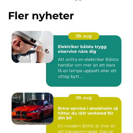
Fler nyheter
09. aug
Elektriker bålsta trygg
elservice nära dig
Att anlita en elektriker Bålsta
handlar om mer än att bara
få en lampa uppsatt eller ett
uttag bytt....
09. aug
Bmw service i stockholm så
hittar du rätt verkstad för
din bil
En modern BMW är mer än
ett transportmedel. Den är