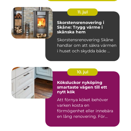
11. jul
Skorstensrenovering i
Skåne: Trygg värme i
skånska hem
Skorstensrenovering Skåne
handlar om att säkra värmen
i huset och skydda både ...
10. jul
Köksluckor nyköping
smartaste vägen till ett
nytt kök
Att förnya köket behöver
varken kosta en
förmögenhet eller innebära
en lång renovering. För
många i ...