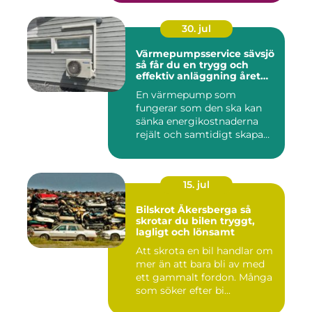
30. jul
Värmepumpsservice sävsjö
så får du en trygg och
effektiv anläggning året
runt
En värmepump som
fungerar som den ska kan
sänka energikostnaderna
rejält och samtidigt skapa
ett beh...
15. jul
Bilskrot Åkersberga så
skrotar du bilen tryggt,
lagligt och lönsamt
Att skrota en bil handlar om
mer än att bara bli av med
ett gammalt fordon. Många
som söker efter bi...