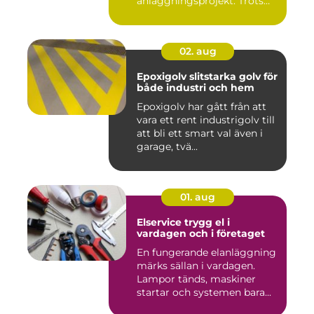
anläggningsprojekt. Trots
det hamnar a...
02. aug
Epoxigolv slitstarka golv för
både industri och hem
Epoxigolv har gått från att
vara ett rent industrigolv till
att bli ett smart val även i
garage, tvä...
01. aug
Elservice trygg el i
vardagen och i företaget
En fungerande elanläggning
märks sällan i vardagen.
Lampor tänds, maskiner
startar och systemen bara...