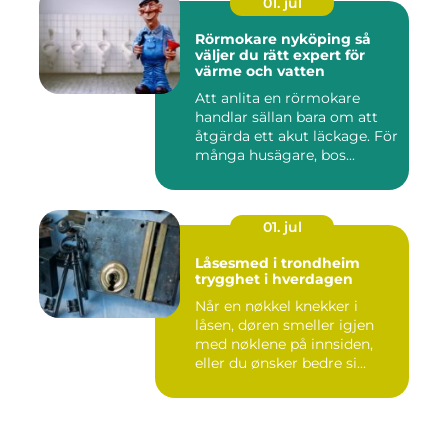
01. jul
Rörmokare nyköping så
väljer du rätt expert för
värme och vatten
Att anlita en rörmokare
handlar sällan bara om att
åtgärda ett akut läckage. För
många husägare, bos...
01. jul
Låsesmed i trondheim
trygghet i hverdagen
Når en nøkkel knekker i
låsen, døren smeller igjen
med nøklene på innsiden,
eller du ønsker bedre si...