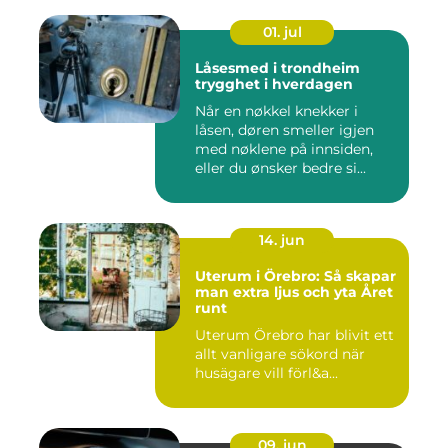
01. jul
Låsesmed i trondheim
trygghet i hverdagen
Når en nøkkel knekker i
låsen, døren smeller igjen
med nøklene på innsiden,
eller du ønsker bedre si...
14. jun
Uterum i Örebro: Så skapar
man extra ljus och yta Året
runt
Uterum Örebro har blivit ett
allt vanligare sökord när
husägare vill förl&a...
09. jun