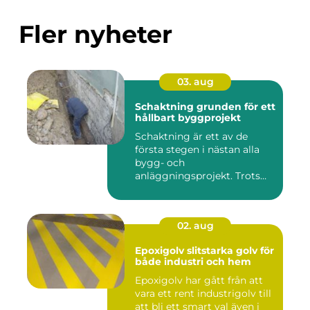
Fler nyheter
03. aug
Schaktning grunden för ett
hållbart byggprojekt
Schaktning är ett av de
första stegen i nästan alla
bygg- och
anläggningsprojekt. Trots
det hamnar a...
02. aug
Epoxigolv slitstarka golv för
både industri och hem
Epoxigolv har gått från att
vara ett rent industrigolv till
att bli ett smart val även i