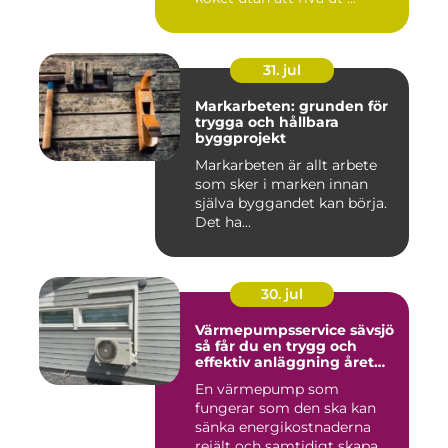
31. jul
Markarbeten: grunden för
trygga och hållbara
byggprojekt
Markarbeten är allt arbete
som sker i marken innan
själva byggandet kan börja.
Det ha...
30. jul
Värmepumpsservice sävsjö
så får du en trygg och
effektiv anläggning året
runt
En värmepump som
fungerar som den ska kan
sänka energikostnaderna
rejält och samtidigt skapa