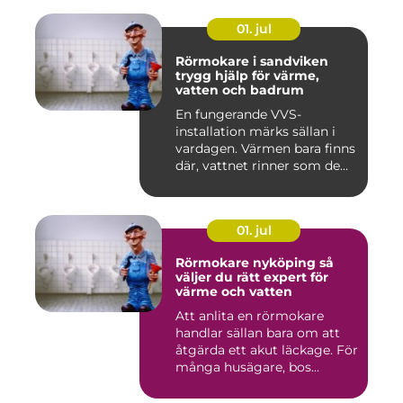
01. jul
Rörmokare i sandviken
trygg hjälp för värme,
vatten och badrum
En fungerande VVS-
installation märks sällan i
vardagen. Värmen bara finns
där, vattnet rinner som de...
01. jul
Rörmokare nyköping så
väljer du rätt expert för
värme och vatten
Att anlita en rörmokare
handlar sällan bara om att
åtgärda ett akut läckage. För
många husägare, bos...