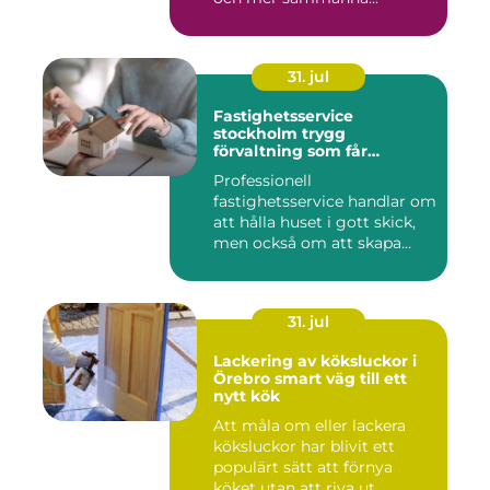
31. jul
Fastighetsservice
stockholm trygg
förvaltning som får
vardagen att fungera
Professionell
fastighetsservice handlar om
att hålla huset i gott skick,
men också om att skapa
lugn...
31. jul
Lackering av köksluckor i
Örebro smart väg till ett
nytt kök
Att måla om eller lackera
köksluckor har blivit ett
populärt sätt att förnya
köket utan att riva ut ...