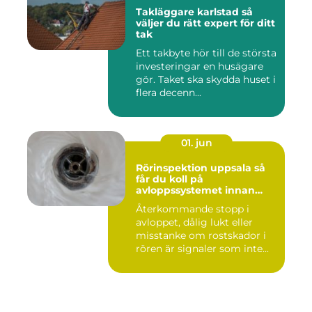
Takläggare karlstad så
väljer du rätt expert för ditt
tak
Ett takbyte hör till de största
investeringar en husägare
gör. Taket ska skydda huset i
flera decenn...
01. jun
Rörinspektion uppsala så
får du koll på
avloppssystemet innan
problemen växer
Återkommande stopp i
avloppet, dålig lukt eller
misstanke om rostskador i
rören är signaler som inte...