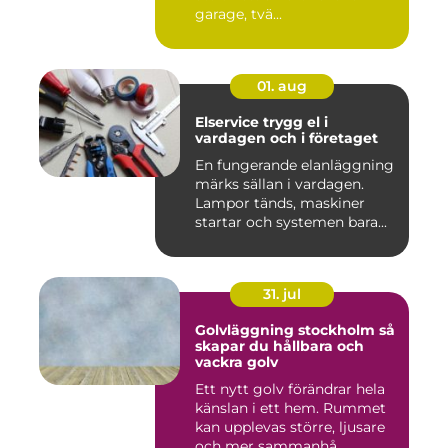
garage, tvä...
01. aug
Elservice trygg el i
vardagen och i företaget
En fungerande elanläggning
märks sällan i vardagen.
Lampor tänds, maskiner
startar och systemen bara...
31. jul
Golvläggning stockholm så
skapar du hållbara och
vackra golv
Ett nytt golv förändrar hela
känslan i ett hem. Rummet
kan upplevas större, ljusare
och mer sammanhå...