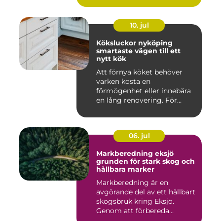
10. jul
Köksluckor nyköping
smartaste vägen till ett
nytt kök
Att förnya köket behöver
varken kosta en
förmögenhet eller innebära
en lång renovering. För
många i ...
06. jul
Markberedning eksjö
grunden för stark skog och
hållbara marker
Markberedning är en
avgörande del av ett hållbart
skogsbruk kring Eksjö.
Genom att förbereda
marken ...