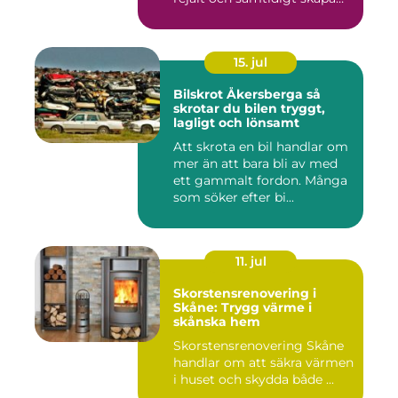
ett beh...
15. jul
Bilskrot Åkersberga så
skrotar du bilen tryggt,
lagligt och lönsamt
Att skrota en bil handlar om
mer än att bara bli av med
ett gammalt fordon. Många
som söker efter bi...
11. jul
Skorstensrenovering i
Skåne: Trygg värme i
skånska hem
Skorstensrenovering Skåne
handlar om att säkra värmen
i huset och skydda både ...