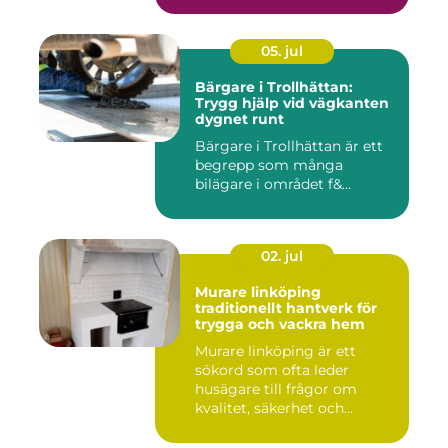
05. jul
Bärgare i Trollhättan:
Trygg hjälp vid vägkanten
dygnet runt
Bärgare i Trollhättan är ett
begrepp som många
bilägare i området f&...
02. jul
Murare linköping
traditionellt hantverk för
trygga och vackra hem
Murare linköping är ett
sökord som ofta leder
husägare till frågor om
kvalitet, säkerhet och
estetik...