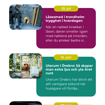
01. jul
Låsesmed i trondheim
trygghet i hverdagen
Når en nøkkel knekker i
låsen, døren smeller igjen
med nøklene på innsiden,
eller du ønsker bedre si...
14. jun
Uterum i Örebro: Så skapar
man extra ljus och yta Året
runt
Uterum Örebro har blivit ett
allt vanligare sökord när
husägare vill förl&a...