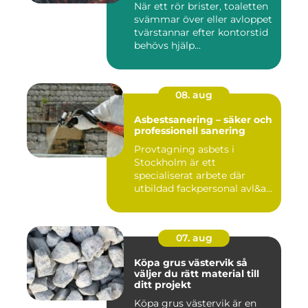
När ett rör brister, toaletten
svämmar över eller avloppet
tvärstannar efter kontorstid
behövs hjälp...
08. aug
Asbestsanering – säker och
professionell sanering
Provtagning asbets i
Stockholm är ett
specialiserat arbete där
utbildad fackpersonal avl&a...
07. aug
Köpa grus västervik så
väljer du rätt material till
ditt projekt
Köpa grus västervik är en