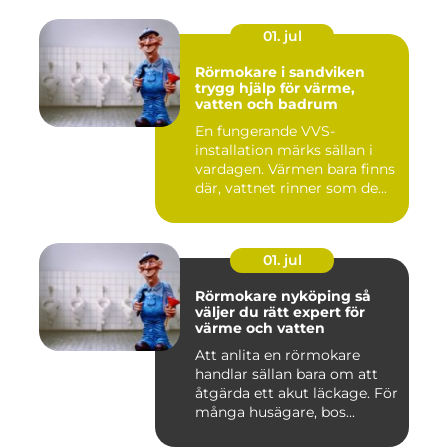
01. jul
Rörmokare i sandviken
trygg hjälp för värme,
vatten och badrum
En fungerande VVS-
installation märks sällan i
vardagen. Värmen bara finns
där, vattnet rinner som de...
01. jul
Rörmokare nyköping så
väljer du rätt expert för
värme och vatten
Att anlita en rörmokare
handlar sällan bara om att
åtgärda ett akut läckage. För
många husägare, bos...