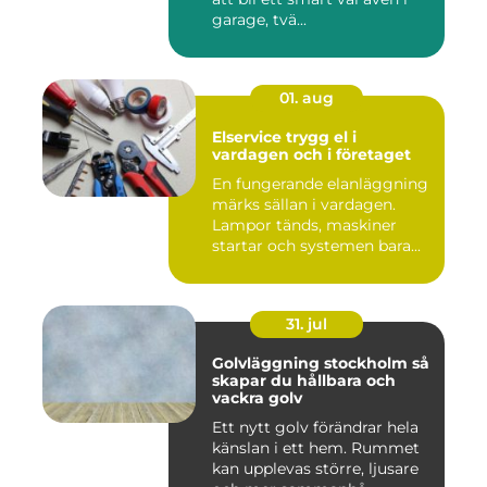
garage, tvä...
01. aug
Elservice trygg el i
vardagen och i företaget
En fungerande elanläggning
märks sällan i vardagen.
Lampor tänds, maskiner
startar och systemen bara...
31. jul
Golvläggning stockholm så
skapar du hållbara och
vackra golv
Ett nytt golv förändrar hela
känslan i ett hem. Rummet
kan upplevas större, ljusare