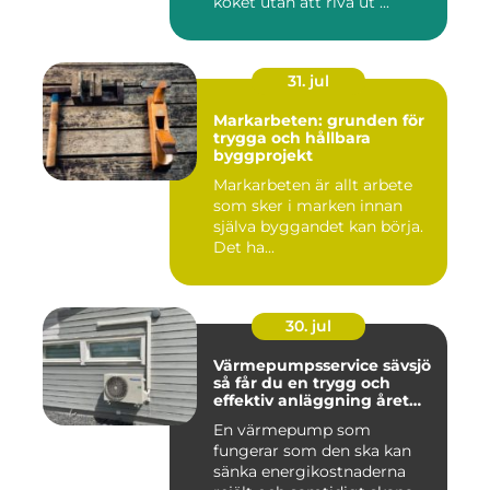
köket utan att riva ut ...
31. jul
Markarbeten: grunden för
trygga och hållbara
byggprojekt
Markarbeten är allt arbete
som sker i marken innan
själva byggandet kan börja.
Det ha...
30. jul
Värmepumpsservice sävsjö
så får du en trygg och
effektiv anläggning året
runt
En värmepump som
fungerar som den ska kan
sänka energikostnaderna