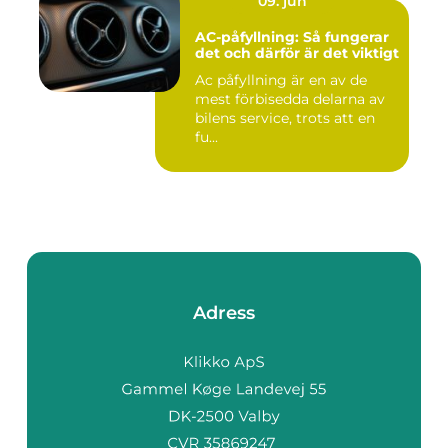
09. jun
AC-påfyllning: Så fungerar
det och därför är det viktigt
Ac påfyllning är en av de
mest förbisedda delarna av
bilens service, trots att en
fu...
Adress