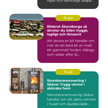
rejält och samtidigt skapa
ett beh...
15. jul
Bilskrot Åkersberga så
skrotar du bilen tryggt,
lagligt och lönsamt
Att skrota en bil handlar om
mer än att bara bli av med
ett gammalt fordon. Många
som söker efter bi...
11. jul
Skorstensrenovering i
Skåne: Trygg värme i
skånska hem
Skorstensrenovering Skåne
handlar om att säkra värmen
i huset och skydda både ...