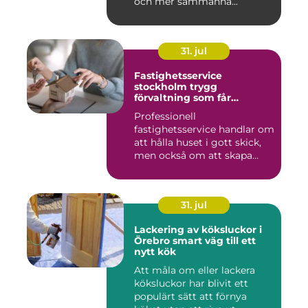
och mer sammanhå...
31. jul
Fastighetsservice
stockholm trygg
förvaltning som får
vardagen att fungera
Professionell
fastighetsservice handlar om
att hålla huset i gott skick,
men också om att skapa
lugn...
31. jul
Lackering av köksluckor i
Örebro smart väg till ett
nytt kök
Att måla om eller lackera
köksluckor har blivit ett
populärt sätt att förnya