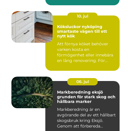
10. jul
Köksluckor nyköping
smartaste vägen till ett
nytt kök
Att förnya köket behöver
varken kosta en
förmögenhet eller innebära
en lång renovering. För
många i ...
06. jul
Markberedning eksjö
grunden för stark skog och
hållbara marker
Markberedning är en
avgörande del av ett hållbart
skogsbruk kring Eksjö.
Genom att förbereda