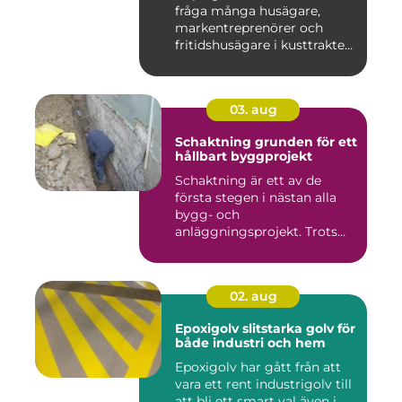
fråga många husägare,
markentreprenörer och
fritidshusägare i kusttrakten
...
03. aug
Schaktning grunden för ett
hållbart byggprojekt
Schaktning är ett av de
första stegen i nästan alla
bygg- och
anläggningsprojekt. Trots
det hamnar a...
02. aug
Epoxigolv slitstarka golv för
både industri och hem
Epoxigolv har gått från att
vara ett rent industrigolv till
att bli ett smart val även i