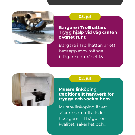
marken ...
05. jul
Bärgare i Trollhättan:
Trygg hjälp vid vägkanten
dygnet runt
Bärgare i Trollhättan är ett
begrepp som många
bilägare i området f&...
02. jul
Murare linköping
traditionellt hantverk för
trygga och vackra hem
Murare linköping är ett
sökord som ofta leder
husägare till frågor om
kvalitet, säkerhet och
estetik...