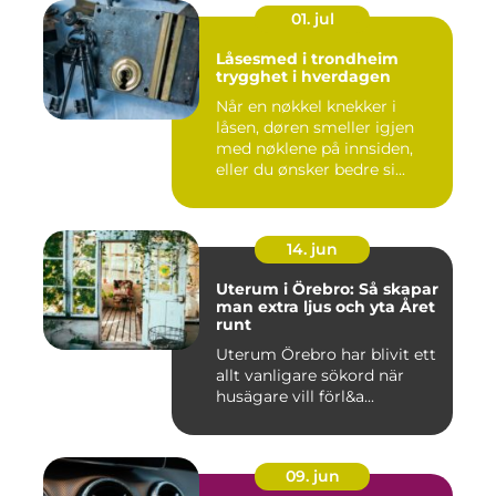
01. jul
Låsesmed i trondheim
trygghet i hverdagen
Når en nøkkel knekker i
låsen, døren smeller igjen
med nøklene på innsiden,
eller du ønsker bedre si...
14. jun
Uterum i Örebro: Så skapar
man extra ljus och yta Året
runt
Uterum Örebro har blivit ett
allt vanligare sökord när
husägare vill förl&a...
09. jun