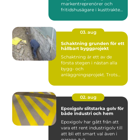
markentreprenörer och
fritidshusägare i kusttrakten
...
03. aug
Schaktning grunden för ett
hållbart byggprojekt
Schaktning är ett av de
första stegen i nästan alla
bygg- och
anläggningsprojekt. Trots
det hamnar a...
02. aug
Epoxigolv slitstarka golv för
både industri och hem
Epoxigolv har gått från att
vara ett rent industrigolv till
att bli ett smart val även i
garage, tvä...