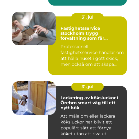
31. jul
Fastighetsservice
stockholm trygg
förvaltning som får
vardagen att fungera
Professionell
fastighetsservice handlar om
att hålla huset i gott skick,
men också om att skapa
lugn...
31. jul
Lackering av köksluckor i
Örebro smart väg till ett
nytt kök
Att måla om eller lackera
köksluckor har blivit ett
populärt sätt att förnya
köket utan att riva ut ...