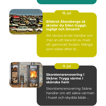
ett beh...
15. jul
Bilskrot Åkersberga så
skrotar du bilen tryggt,
lagligt och lönsamt
Att skrota en bil handlar om
mer än att bara bli av med
ett gammalt fordon. Många
som söker efter bi...
11. jul
Skorstensrenovering i
Skåne: Trygg värme i
skånska hem
Skorstensrenovering Skåne
handlar om att säkra värmen
i huset och skydda både ...