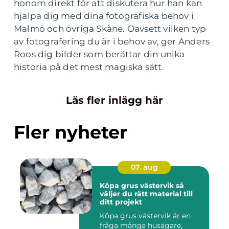
honom direkt för att diskutera hur han kan
hjälpa dig med dina fotografiska behov i
Malmö och övriga Skåne. Oavsett vilken typ
av fotografering du är i behov av, ger Anders
Roos dig bilder som berättar din unika
historia på det mest magiska sätt.
Läs fler inlägg här
Fler nyheter
07. aug
Köpa grus västervik så
väljer du rätt material till
ditt projekt
Köpa grus västervik är en
fråga många husägare,