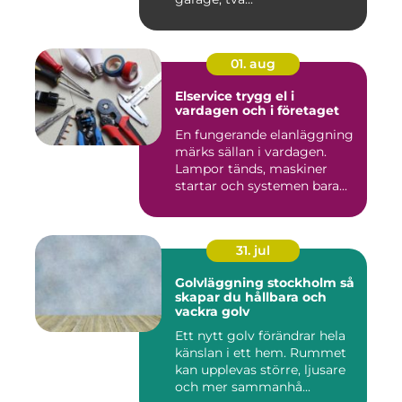
01. aug
Elservice trygg el i
vardagen och i företaget
En fungerande elanläggning
märks sällan i vardagen.
Lampor tänds, maskiner
startar och systemen bara...
31. jul
Golvläggning stockholm så
skapar du hållbara och
vackra golv
Ett nytt golv förändrar hela
känslan i ett hem. Rummet
kan upplevas större, ljusare
och mer sammanhå...