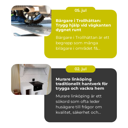
05. jul
Bärgare i Trollhättan:
Trygg hjälp vid vägkanten
dygnet runt
Bärgare i Trollhättan är ett
begrepp som många
bilägare i området f&...
02. jul
Murare linköping
traditionellt hantverk för
trygga och vackra hem
Murare linköping är ett
sökord som ofta leder
husägare till frågor om
kvalitet, säkerhet och
estetik...