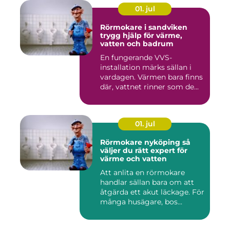
01. jul
Rörmokare i sandviken
trygg hjälp för värme,
vatten och badrum
En fungerande VVS-
installation märks sällan i
vardagen. Värmen bara finns
där, vattnet rinner som de...
01. jul
Rörmokare nyköping så
väljer du rätt expert för
värme och vatten
Att anlita en rörmokare
handlar sällan bara om att
åtgärda ett akut läckage. För
många husägare, bos...