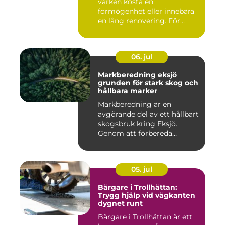
varken kosta en
förmögenhet eller innebära
en lång renovering. För
många i ...
06. jul
Markberedning eksjö
grunden för stark skog och
hållbara marker
Markberedning är en
avgörande del av ett hållbart
skogsbruk kring Eksjö.
Genom att förbereda
marken ...
05. jul
Bärgare i Trollhättan:
Trygg hjälp vid vägkanten
dygnet runt
Bärgare i Trollhättan är ett