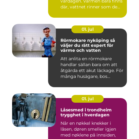
vardagen. Värmen bara finns
där, vattnet rinner som de...
01. jul
Rörmokare nyköping så
väljer du rätt expert för
värme och vatten
Att anlita en rörmokare
handlar sällan bara om att
åtgärda ett akut läckage. För
många husägare, bos...
01. jul
Låsesmed i trondheim
trygghet i hverdagen
Når en nøkkel knekker i
låsen, døren smeller igjen
med nøklene på innsiden,