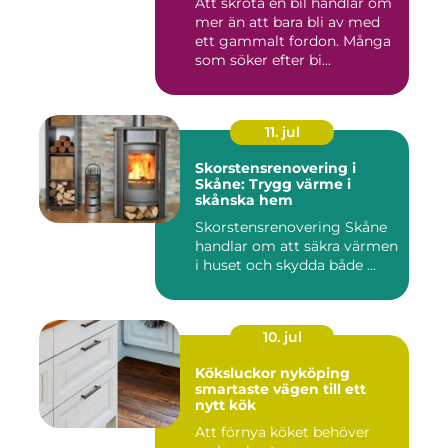
Att skrota en bil handlar om
mer än att bara bli av med
ett gammalt fordon. Många
som söker efter bi...
11. jul
Skorstensrenovering i
Skåne: Trygg värme i
skånska hem
Skorstensrenovering Skåne
handlar om att säkra värmen
i huset och skydda både ...
10. jul
Köksluckor nyköping
smartaste vägen till ett
nytt kök
Att förnya köket behöver