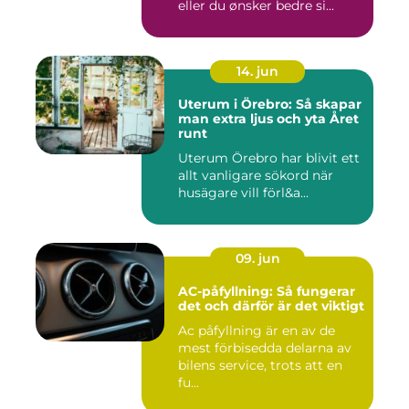
eller du ønsker bedre si...
14. jun
Uterum i Örebro: Så skapar
man extra ljus och yta Året
runt
Uterum Örebro har blivit ett
allt vanligare sökord när
husägare vill förl&a...
09. jun
AC-påfyllning: Så fungerar
det och därför är det viktigt
Ac påfyllning är en av de
mest förbisedda delarna av
bilens service, trots att en
fu...