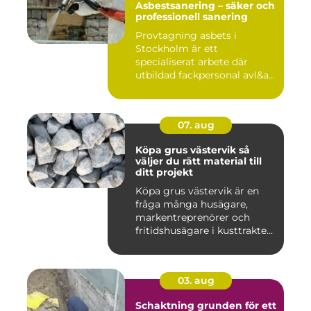
Asbestsanering – säker och
professionell sanering
Provtagning asbets i
Stockholm är ett
specialiserat arbete där
utbildad fackpersonal avl&a...
07. aug
Köpa grus västervik så
väljer du rätt material till
ditt projekt
Köpa grus västervik är en
fråga många husägare,
markentreprenörer och
fritidshusägare i kusttrakten
...
03. aug
Schaktning grunden för ett