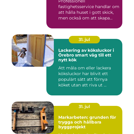
Professionell
fastighetsservice handlar om
att hålla huset i gott skick,
men också om att skapa
lugn...
31. jul
Lackering av köksluckor i
Örebro smart väg till ett
nytt kök
Att måla om eller lackera
köksluckor har blivit ett
populärt sätt att förnya
köket utan att riva ut ...
31. jul
Markarbeten: grunden för
trygga och hållbara
byggprojekt