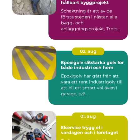
hållbart byggprojekt
Schaktning är ett av de
första stegen i nästan alla
bygg- och
anläggningsprojekt. Trots
det hamnar a...
02. aug
Epoxigolv slitstarka golv för
både industri och hem
Epoxigolv har gått från att
vara ett rent industrigolv till
att bli ett smart val även i
garage, tvä...
01. aug
Elservice trygg el i
vardagen och i företaget