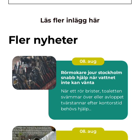
Läs fler inlägg här
Fler nyheter
08. aug
Rörmokare jour stockholm
snabb hjälp när vattnet
inte kan vänta
När ett rör brister, toaletten
svämmar över eller avloppet
tvärstannar efter kontorstid
behövs hjälp...
08. aug