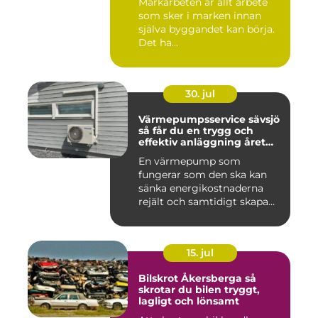
Markarbeten är allt arbete
som sker i marken innan
själva byggandet kan börja.
Det ha...
30. jul
Värmepumpsservice sävsjö
så får du en trygg och
effektiv anläggning året
runt
En värmepump som
fungerar som den ska kan
sänka energikostnaderna
rejält och samtidigt skapa
ett beh...
15. jul
Bilskrot Åkersberga så
skrotar du bilen tryggt,
lagligt och lönsamt