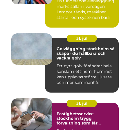
En fungerande elanläggning
märks sällan i vardagen.
Lampor tänds, maskiner
startar och systemen bara...
31. jul
Golvläggning stockholm så
skapar du hållbara och
vackra golv
Ett nytt golv förändrar hela
känslan i ett hem. Rummet
kan upplevas större, ljusare
och mer sammanhå...
31. jul
Fastighetsservice
stockholm trygg
förvaltning som får
vardagen att fungera