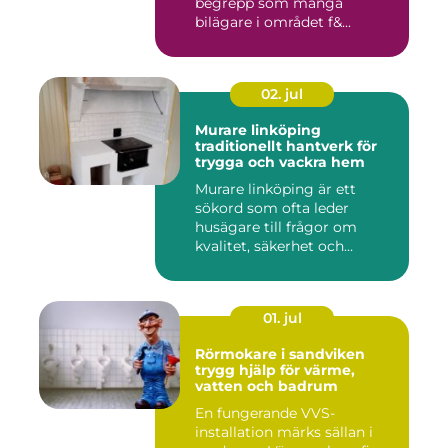
begrepp som många
bilägare i området f&...
02. jul
Murare linköping
traditionellt hantverk för
trygga och vackra hem
Murare linköping är ett
sökord som ofta leder
husägare till frågor om
kvalitet, säkerhet och
estetik...
01. jul
Rörmokare i sandviken
trygg hjälp för värme,
vatten och badrum
En fungerande VVS-
installation märks sällan i