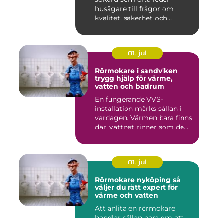
husägare till frågor om
kvalitet, säkerhet och
estetik...
01. jul
Rörmokare i sandviken
trygg hjälp för värme,
vatten och badrum
En fungerande VVS-
installation märks sällan i
vardagen. Värmen bara finns
där, vattnet rinner som de...
01. jul
Rörmokare nyköping så
väljer du rätt expert för
värme och vatten
Att anlita en rörmokare
handlar sällan bara om att