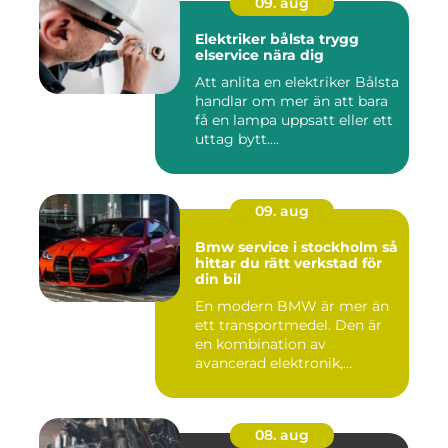
09. aug
Elektriker bålsta trygg
elservice nära dig
Att anlita en elektriker Bålsta
handlar om mer än att bara
få en lampa uppsatt eller ett
uttag bytt....
09. aug
Bmw service i stockholm så
hittar du rätt verkstad för
din bil
En modern BMW är mer än
ett transportmedel. Den är
en kombination av
avancerad elektronik,
precision...
08. aug