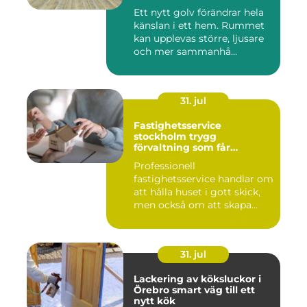
Ett nytt golv förändrar hela
känslan i ett hem. Rummet
kan upplevas större, ljusare
och mer sammanhå...
31. jul
Fastighetsservice
stockholm trygg
förvaltning som får
vardagen att fungera
Professionell
fastighetsservice handlar om
att hålla huset i gott skick,
men också om att skapa
lugn...
31. jul
Lackering av köksluckor i
Örebro smart väg till ett
nytt kök