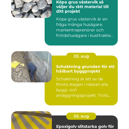
Köpa grus västervik så
väljer du rätt material till
ditt projekt
Köpa grus västervik är en
fråga många husägare,
markentreprenörer och
fritidshusägare i kusttrakten
...
03. aug
Schaktning grunden för ett
hållbart byggprojekt
Schaktning är ett av de
första stegen i nästan alla
bygg- och
anläggningsprojekt. Trots
det hamnar a...
02. aug
Epoxigolv slitstarka golv för