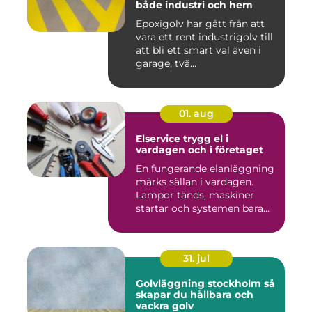
både industri och hem
Epoxigolv har gått från att
vara ett rent industrigolv till
att bli ett smart val även i
garage, tvä...
01. aug
Elservice trygg el i
vardagen och i företaget
En fungerande elanläggning
märks sällan i vardagen.
Lampor tänds, maskiner
startar och systemen bara...
31. jul
Golvläggning stockholm så
skapar du hållbara och
vackra golv