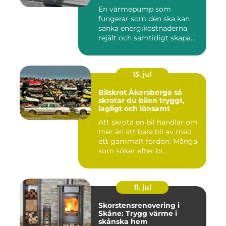
runt
En värmepump som
fungerar som den ska kan
sänka energikostnaderna
rejält och samtidigt skapa
ett beh...
15. jul
Bilskrot Åkersberga så
skrotar du bilen tryggt,
lagligt och lönsamt
Att skrota en bil handlar om
mer än att bara bli av med
ett gammalt fordon. Många
som söker efter bi...
11. jul
Skorstensrenovering i
Skåne: Trygg värme i
skånska hem