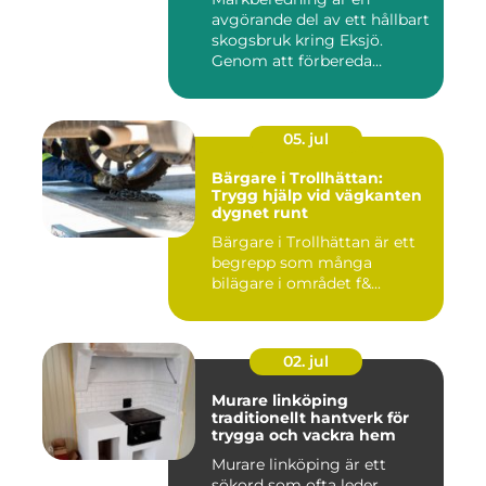
avgörande del av ett hållbart
skogsbruk kring Eksjö.
Genom att förbereda
marken ...
05. jul
Bärgare i Trollhättan:
Trygg hjälp vid vägkanten
dygnet runt
Bärgare i Trollhättan är ett
begrepp som många
bilägare i området f&...
02. jul
Murare linköping
traditionellt hantverk för
trygga och vackra hem
Murare linköping är ett
sökord som ofta leder