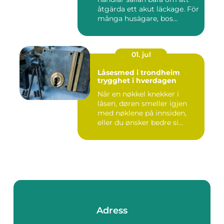
åtgärda ett akut läckage. För
många husägare, bos...
01. jul
Låsesmed i trondheim
trygghet i hverdagen
Når en nøkkel knekker i
låsen, døren smeller igjen
med nøklene på innsiden,
eller du ønsker bedre si...
Adress