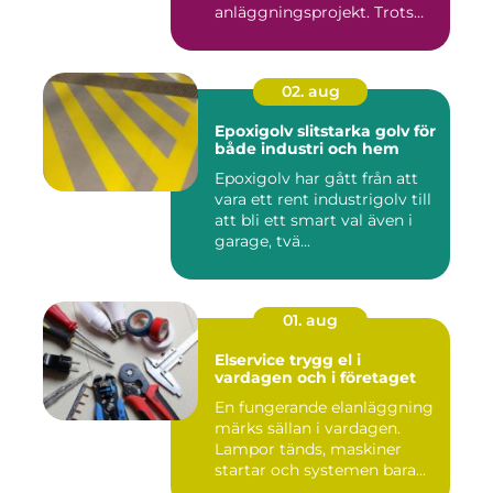
anläggningsprojekt. Trots
det hamnar a...
02. aug
Epoxigolv slitstarka golv för
både industri och hem
Epoxigolv har gått från att
vara ett rent industrigolv till
att bli ett smart val även i
garage, tvä...
01. aug
Elservice trygg el i
vardagen och i företaget
En fungerande elanläggning
märks sällan i vardagen.
Lampor tänds, maskiner
startar och systemen bara...