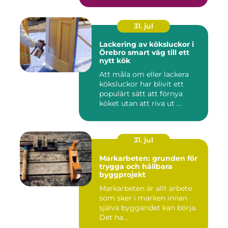
31. jul
Lackering av köksluckor i
Örebro smart väg till ett
nytt kök
Att måla om eller lackera
köksluckor har blivit ett
populärt sätt att förnya
köket utan att riva ut ...
31. jul
Markarbeten: grunden för
trygga och hållbara
byggprojekt
Markarbeten är allt arbete
som sker i marken innan
själva byggandet kan börja.
Det ha...