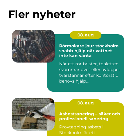
Fler nyheter
08. aug
Rörmokare jour stockholm
snabb hjälp när vattnet
inte kan vänta
När ett rör brister, toaletten
svämmar över eller avloppet
tvärstannar efter kontorstid
behövs hjälp...
08. aug
Asbestsanering – säker och
professionell sanering
Provtagning asbets i
Stockholm är ett