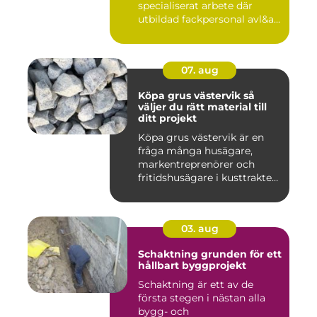
specialiserat arbete där
utbildad fackpersonal avl&a...
07. aug
Köpa grus västervik så
väljer du rätt material till
ditt projekt
Köpa grus västervik är en
fråga många husägare,
markentreprenörer och
fritidshusägare i kusttrakten
...
03. aug
Schaktning grunden för ett
hållbart byggprojekt
Schaktning är ett av de
första stegen i nästan alla
bygg- och