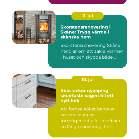
11. jul
Skorstensrenovering i
Skåne: Trygg värme i
skånska hem
Skorstensrenovering Skåne
handlar om att säkra värmen
i huset och skydda både ...
10. jul
Köksluckor nyköping
smartaste vägen till ett
nytt kök
Att förnya köket behöver
varken kosta en
förmögenhet eller innebära
en lång renovering. För
många i ...