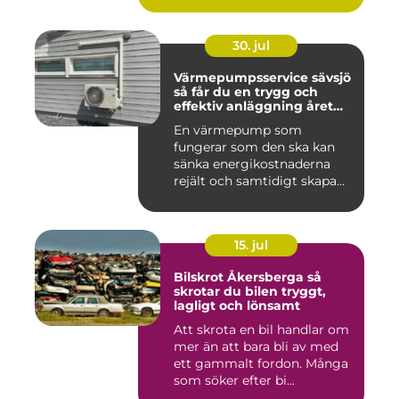
30. jul
Värmepumpsservice sävsjö
så får du en trygg och
effektiv anläggning året
runt
En värmepump som
fungerar som den ska kan
sänka energikostnaderna
rejält och samtidigt skapa
ett beh...
15. jul
Bilskrot Åkersberga så
skrotar du bilen tryggt,
lagligt och lönsamt
Att skrota en bil handlar om
mer än att bara bli av med
ett gammalt fordon. Många
som söker efter bi...