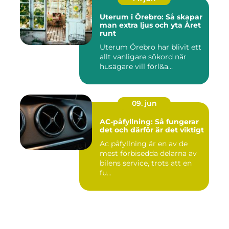
Uterum i Örebro: Så skapar
man extra ljus och yta Året
runt
Uterum Örebro har blivit ett
allt vanligare sökord när
husägare vill förl&a...
09. jun
AC-påfyllning: Så fungerar
det och därför är det viktigt
Ac påfyllning är en av de
mest förbisedda delarna av
bilens service, trots att en
fu...