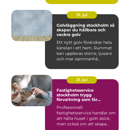
31. jul
Golvläggning stockholm så
skapar du hållbara och
vackra golv
Ett nytt golv förändrar hela
känslan i ett hem. Rummet
kan upplevas större, ljusare
och mer sammanhå...
31. jul
Fastighetsservice
stockholm trygg
förvaltning som får
vardagen att fungera
Professionell
fastighetsservice handlar om
att hålla huset i gott skick,
men också om att skapa
lugn...