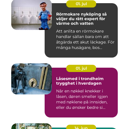
01. jul
Rörmokare nyköping så
väljer du rätt expert för
värme och vatten
Att anlita en rörmokare
handlar sällan bara om att
åtgärda ett akut läckage. För
många husägare, bos...
01. jul
Låsesmed i trondheim
trygghet i hverdagen
Når en nøkkel knekker i
låsen, døren smeller igjen
med nøklene på innsiden,
eller du ønsker bedre si...
14. jun