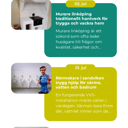
02. jul
Murare linköping
traditionellt hantverk för
trygga och vackra hem
Murare linköping är ett
sökord som ofta leder
husägare till frågor om
kvalitet, säkerhet och
estetik...
01. jul
Rörmokare i sandviken
trygg hjälp för värme,
vatten och badrum
En fungerande VVS-
installation märks sällan i
vardagen. Värmen bara finns
där, vattnet rinner som de...