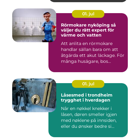
01. jul
Rörmokare nyköping så
väljer du rätt expert för
värme och vatten
Att anlita en rörmokare
handlar sällan bara om att
åtgärda ett akut läckage. För
många husägare, bos...
01. jul
Låsesmed i trondheim
trygghet i hverdagen
Når en nøkkel knekker i
låsen, døren smeller igjen
med nøklene på innsiden,
eller du ønsker bedre si...