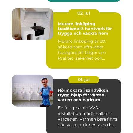
02. jul
Murare linköping
traditionellt hantverk för
trygga och vackra hem
Murare linköping är ett
sökord som ofta leder
husägare till frågor om
kvalitet, säkerhet och
estetik...
01. jul
Rörmokare i sandviken
trygg hjälp för värme,
vatten och badrum
En fungerande VVS-
installation märks sällan i
vardagen. Värmen bara finns
där, vattnet rinner som de...