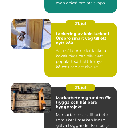
men också om att skapa
lugn...
31. jul
Lackering av köksluckor i
Örebro smart väg till ett
nytt kök
Att måla om eller lackera
köksluckor har blivit ett
populärt sätt att förnya
köket utan att riva ut ...
31. jul
Markarbeten: grunden för
trygga och hållbara
byggprojekt
Markarbeten är allt arbete
som sker i marken innan
själva byggandet kan börja.