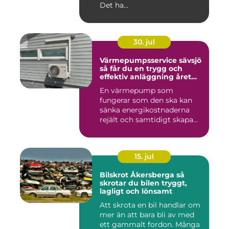
Det ha...
30. jul
Värmepumpsservice sävsjö
så får du en trygg och
effektiv anläggning året
runt
En värmepump som
fungerar som den ska kan
sänka energikostnaderna
rejält och samtidigt skapa
ett beh...
15. jul
Bilskrot Åkersberga så
skrotar du bilen tryggt,
lagligt och lönsamt
Att skrota en bil handlar om
mer än att bara bli av med
ett gammalt fordon. Många