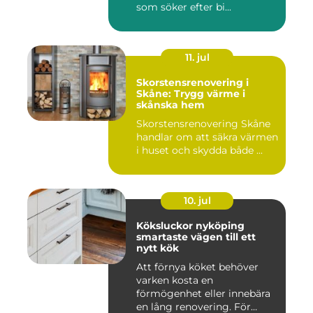
som söker efter bi...
11. jul
Skorstensrenovering i
Skåne: Trygg värme i
skånska hem
Skorstensrenovering Skåne
handlar om att säkra värmen
i huset och skydda både ...
10. jul
Köksluckor nyköping
smartaste vägen till ett
nytt kök
Att förnya köket behöver
varken kosta en
förmögenhet eller innebära
en lång renovering. För