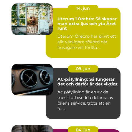
14. jun
Uterum i Örebro: Så skapar
man extra ljus och yta Året
runt
Uterum Örebro har blivit ett
allt vanligare sökord när
husägare vill förl&a...
09. jun
AC-påfyllning: Så fungerar
det och därför är det viktigt
Ac påfyllning är en av de
mest förbisedda delarna av
bilens service, trots att en
fu...
04. jun