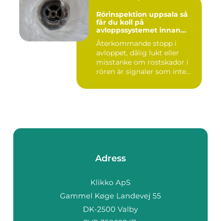
Rörinspektion uppsala så
får du koll på
avloppssystemet innan
problemen växer
Återkommande stopp i
avloppet, dålig lukt eller
misstanke om rostskador i
rören är signaler som inte...
Adress