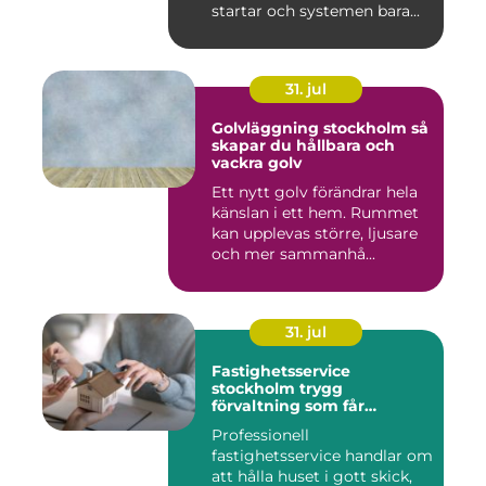
startar och systemen bara...
31. jul
Golvläggning stockholm så
skapar du hållbara och
vackra golv
Ett nytt golv förändrar hela
känslan i ett hem. Rummet
kan upplevas större, ljusare
och mer sammanhå...
31. jul
Fastighetsservice
stockholm trygg
förvaltning som får
vardagen att fungera
Professionell
fastighetsservice handlar om
att hålla huset i gott skick,