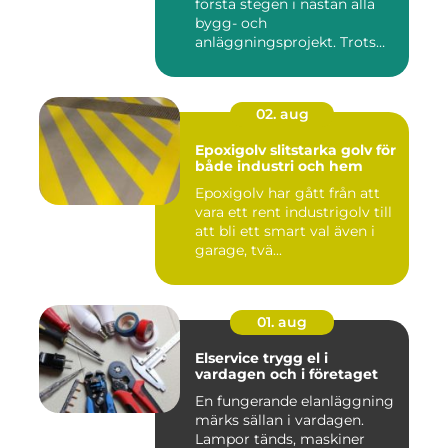
första stegen i nästan alla
bygg- och
anläggningsprojekt. Trots
det hamnar a...
02. aug
Epoxigolv slitstarka golv för
både industri och hem
Epoxigolv har gått från att
vara ett rent industrigolv till
att bli ett smart val även i
garage, tvä...
01. aug
Elservice trygg el i
vardagen och i företaget
En fungerande elanläggning
märks sällan i vardagen.
Lampor tänds, maskiner