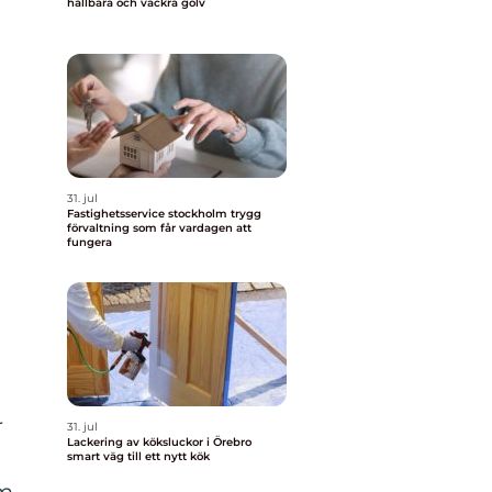
hållbara och vackra golv
31. jul
Fastighetsservice stockholm trygg
förvaltning som får vardagen att
fungera
r
31. jul
Lackering av köksluckor i Örebro
smart väg till ett nytt kök