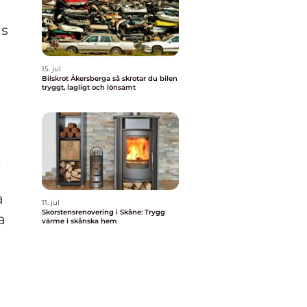
ns
15. jul
Bilskrot Åkersberga så skrotar du bilen
tryggt, lagligt och lönsamt
t
a
11. jul
Skorstensrenovering i Skåne: Trygg
a
värme i skånska hem