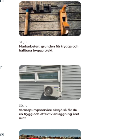
om
31. jul
Markarbeten: grunden för trygga och
hållbara byggprojekt
r
30. jul
Värmepumpsservice sävsjö så får du
en trygg och effektiv anläggning året
runt
ns