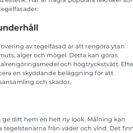
d estetik. Här är några populära tekniker s
tegelfasader:
underhåll
enovering av tegelfasad är att rengöra ytan
smuts, alger och mögel. Detta kan göras
lrengöringsmedel och högtryckstvätt. Efte
cera en skyddande beläggning för att
sansamling och skador.
 ge ditt hem en helt ny look. Målning kan
da tegelstenarna från väder och vind. Det fin