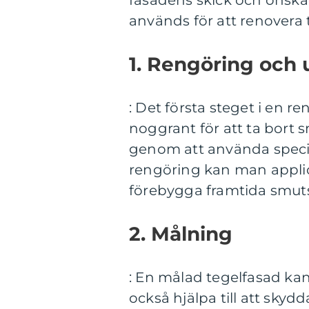
fasadens skick och önska
används för att renovera 
1. Rengöring och 
: Det första steget i en r
noggrant för att ta bort 
genom att använda specia
rengöring kan man appli
förebygga framtida smut
2. Målning
: En målad tegelfasad kan
också hjälpa till att skyd