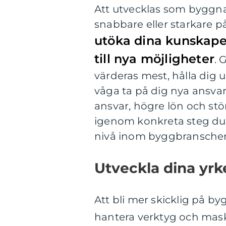
Att utvecklas som byggna
snabbare eller starkare 
utöka dina kunskaper,
till nya möjligheter
. 
värderas mest, hålla dig
våga ta på dig nya ansvar
ansvar, högre lön och störr
igenom konkreta steg du k
nivå inom byggbransche
Utveckla dina yrk
Att bli mer skicklig på b
hantera verktyg och mask