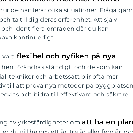
ur de hanterar olika situationer. Fråga gär
h ta till dig deras erfarenhet. Att själv
te och identifiera områden där du kan
 växa kontinuerligt.
flexibel och nyfiken på nya
t vara
chen förändras ständigt, och de som kan
ial, tekniker och arbetssätt blir ofta mer
iativ till att prova nya metoder på byggplatse
tvecklas och bidra till effektivare och säkrare
att ha en pla
ling av yrkesfärdigheter om
r du vill ha om ett år, tre år eller fem år, oc