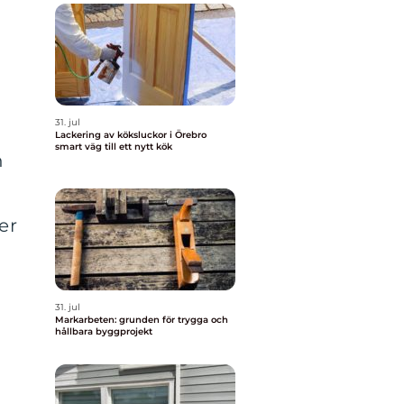
t
31. jul
Lackering av köksluckor i Örebro
smart väg till ett nytt kök
n
er
31. jul
Markarbeten: grunden för trygga och
hållbara byggprojekt