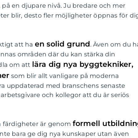
t
på en djupare nivå. Ju bredare och mer
er blir, desto fler möjligheter öppnas för di
en solid grund
ktigt att ha
. Även om du h
t finnas områden där du kan stärka din
lära dig nya byggtekniker,
dla om att
ner
som blir allt vanligare på moderna
vara uppdaterad med branschens senaste
arbetsgivare och kollegor att du är seriös
formell utbildni
la färdigheter är genom
 inte bara ge dig nya kunskaper utan även