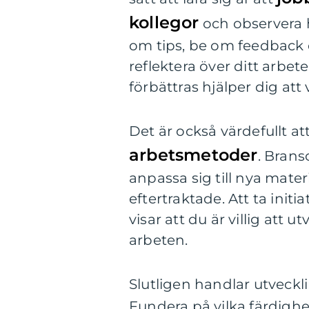
kollegor
och observera h
om tips, be om feedback oc
reflektera över ditt arbe
förbättras hjälper dig att
Det är också värdefullt at
arbetsmetoder
. Brans
anpassa sig till nya mater
eftertraktade. Att ta init
visar att du är villig att u
arbeten.
Slutligen handlar utveck
Fundera på vilka färdighete