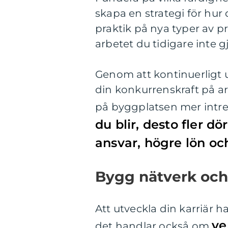
skapa en strategi för hur
praktik på nya typer av pr
arbetet du tidigare inte gj
Genom att kontinuerligt u
din konkurrenskraft på 
på byggplatsen mer intre
du blir, desto fler dö
ansvar, högre lön o
Bygg nätverk och
Att utveckla din karriär 
ve
det handlar också om