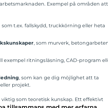
på arbetsmarknaden. Exempel på områden at
, som t.ex. fallskydd, truckkörning eller heta
rkskunskaper
, som murverk, betongarbete
till exempel ritningsläsning, CAD-program ell
ledning
, som kan ge dig möjlighet att ta
ller projekt.
a viktig som teoretisk kunskap. Ett effektivt
ba tillsammans med mer erfarna