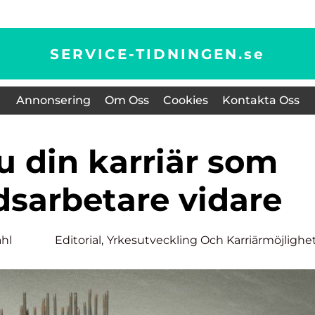
SERVICE-TIDNINGEN.
se
Annonsering
Om Oss
Cookies
Kontakta Oss
sarbetare vidare
ahl
Editorial
,
Yrkesutveckling Och Karriärmöjlighe