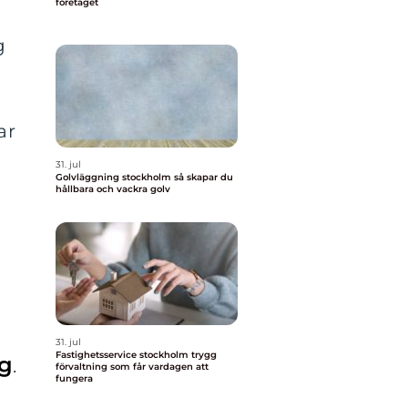
företaget
g
ar
31. jul
Golvläggning stockholm så skapar du
hållbara och vackra golv
31. jul
Fastighetsservice stockholm trygg
ng
.
förvaltning som får vardagen att
fungera