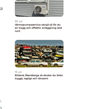
na
30. jul
Värmepumpsservice sävsjö så får du
en trygg och effektiv anläggning året
runt
n
15. jul
Bilskrot Åkersberga så skrotar du bilen
tryggt, lagligt och lönsamt
n
.
h