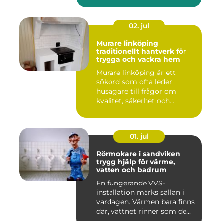
02. jul
Murare linköping
traditionellt hantverk för
trygga och vackra hem
Murare linköping är ett
sökord som ofta leder
husägare till frågor om
kvalitet, säkerhet och
estetik...
01. jul
Rörmokare i sandviken
trygg hjälp för värme,
vatten och badrum
En fungerande VVS-
installation märks sällan i
vardagen. Värmen bara finns
där, vattnet rinner som de...