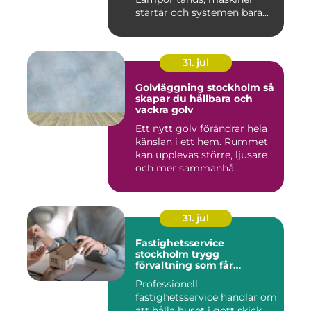
startar och systemen bara...
31. jul
Golvläggning stockholm så
skapar du hållbara och
vackra golv
Ett nytt golv förändrar hela
känslan i ett hem. Rummet
kan upplevas större, ljusare
och mer sammanhå...
31. jul
Fastighetsservice
stockholm trygg
förvaltning som får
vardagen att fungera
Professionell
fastighetsservice handlar om
att hålla huset i gott skick,