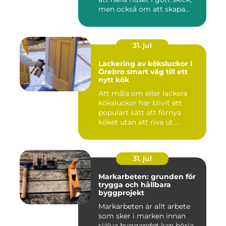
men också om att skapa
lugn...
31. jul
Lackering av köksluckor i
Örebro smart väg till ett
nytt kök
Att måla om eller lackera
köksluckor har blivit ett
populärt sätt att förnya
köket utan att riva ut ...
31. jul
Markarbeten: grunden för
trygga och hållbara
byggprojekt
Markarbeten är allt arbete
som sker i marken innan
själva byggandet kan börja.