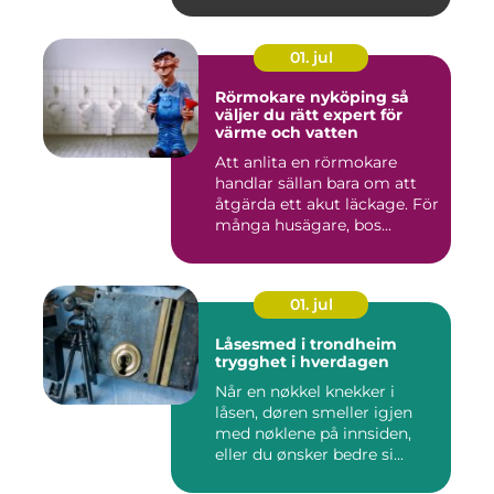
01. jul
Rörmokare nyköping så
väljer du rätt expert för
värme och vatten
Att anlita en rörmokare
handlar sällan bara om att
åtgärda ett akut läckage. För
många husägare, bos...
01. jul
Låsesmed i trondheim
trygghet i hverdagen
Når en nøkkel knekker i
låsen, døren smeller igjen
med nøklene på innsiden,
eller du ønsker bedre si...