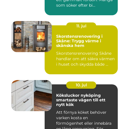
som söker efter bi...
11. jul
Skorstensrenovering i
Skåne: Trygg värme i
skånska hem
Skorstensrenovering Skåne
handlar om att säkra värmen
i huset och skydda både ...
10. jul
Köksluckor nyköping
smartaste vägen till ett
nytt kök
Att förnya köket behöver
varken kosta en
förmögenhet eller innebära
en lång renovering. För