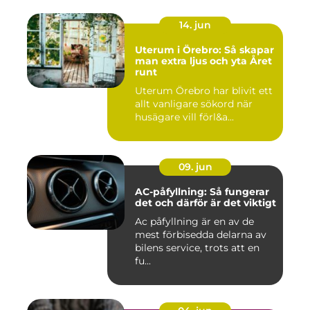
14. jun
Uterum i Örebro: Så skapar
man extra ljus och yta Året
runt
Uterum Örebro har blivit ett
allt vanligare sökord när
husägare vill förl&a...
09. jun
AC-påfyllning: Så fungerar
det och därför är det viktigt
Ac påfyllning är en av de
mest förbisedda delarna av
bilens service, trots att en
fu...