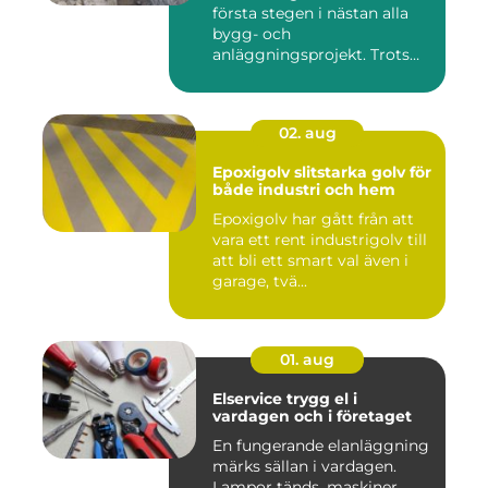
första stegen i nästan alla
bygg- och
anläggningsprojekt. Trots
det hamnar a...
02. aug
Epoxigolv slitstarka golv för
både industri och hem
Epoxigolv har gått från att
vara ett rent industrigolv till
att bli ett smart val även i
garage, tvä...
01. aug
Elservice trygg el i
vardagen och i företaget
En fungerande elanläggning
märks sällan i vardagen.
Lampor tänds, maskiner