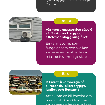
Det ha...
30. jul
Värmepumpsservice sävsjö
så får du en trygg och
effektiv anläggning året
runt
En värmepump som
fungerar som den ska kan
sänka energikostnaderna
rejält och samtidigt skapa
ett beh...
15. jul
Bilskrot Åkersberga så
skrotar du bilen tryggt,
lagligt och lönsamt
Att skrota en bil handlar om
mer än att bara bli av med
ett gammalt fordon. Många