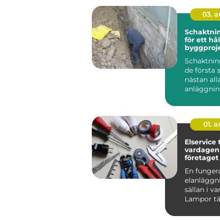
03. 
Schaktning gru
för ett hå
byggproj
Schaktning
de första 
nästan all
anläggnin
Trots det 
01. 
Elservice trygg el i
vardagen 
företaget
En funger
elanläggn
sällan i v
Lampor tä
maskiner 
systemen b