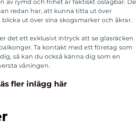
n av rymd och frihet är faktiskt oslagbar. De
man redan har, att kunna titta ut över
t blicka ut över sina skogsmarker och åkrar.
r det ett exklusivt intryck att se glasräcken
 balkonger. Ta kontakt med ett företag som
ll dig, så kan du också känna dig som en
versta våningen.
äs fler inlägg här
er