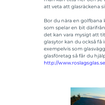
att veta att glasräckena si
Bor du nära en golfbana k
som spelar en bit därifrån
det kan vara mysigt att ti
glasytor kan du också få i
exempelvis som glasvägga
glasföretag så får du hjä
http://www.roslagsglas.s