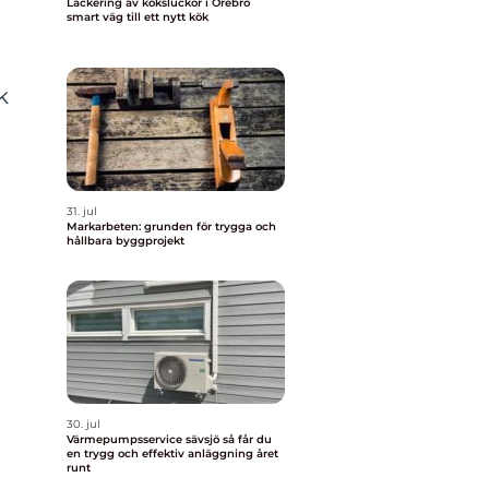
Lackering av köksluckor i Örebro
smart väg till ett nytt kök
k
h
31. jul
Markarbeten: grunden för trygga och
hållbara byggprojekt
30. jul
Värmepumpsservice sävsjö så får du
en trygg och effektiv anläggning året
runt