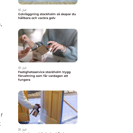
31. jul
Golvläggning stockholm så skapar du
hållbara och vackra golv
,
31. jul
Fastighetsservice stockholm trygg
förvaltning som får vardagen att
fungera
är
t
31. jul