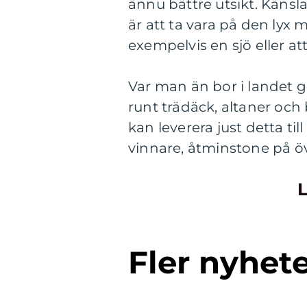
ännu bättre utsikt. Känsla
är att ta vara på den lyx 
exempelvis en sjö eller at
Var man än bor i landet ge
runt trädäck, altaner och
kan leverera just detta ti
vinnare, åtminstone på ö
L
Fler nyhet