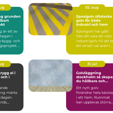
aug
02. aug
nden
Epoxigolv slitstarka
llbart
golv för både
ekt
industri och hem
 är ett av
Epoxigolv har gått
stegen i
från att vara ett rent
a bygg- och
industrigolv till att bl
gsprojekt.
ett smart val även i
hamnar a...
garage, tvä...
aug
31. jul
Golvläggning
och i
stockholm så skapar
du hållbara och
vackra golv
ande
Ett nytt golv
ing märks
förändrar hela känsl
ardagen.
i ett hem. Rummet
nds,
kan upplevas större,
startar och
ljusare och mer
ara...
sammanhå...