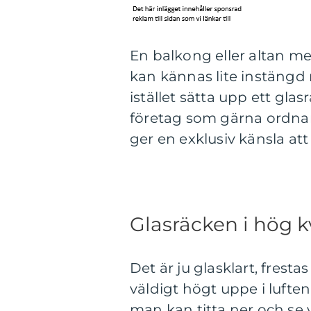
En balkong eller altan med
kan kännas lite instängd
istället sätta upp ett glas
företag som gärna ordnar 
ger en exklusiv känsla att 
Glasräcken i hög k
Det är ju glasklart, frest
väldigt högt uppe i lufte
man kan titta ner och se v