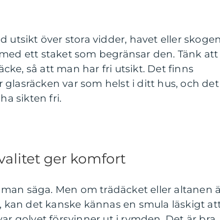
 utsikt över stora vidder, havet eller skogen
 med ett staket som begränsar den. Tänk att
räcke, så att man har fri utsikt. Det finns
glasräcken var som helst i ditt hus, och det
ha sikten fri.
valitet ger komfort
as man säga. Men om trädäcket eller altanen 
n, kan det kanske kännas en smula läskigt at
ar golvet försvinner ut i rymden. Det är bra