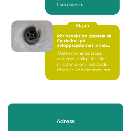
flera decenn...
01. jun
Rörinspektion uppsala så
får du koll på
avloppssystemet innan
problemen växer
Återkommande stopp i
avloppet, dålig lukt eller
misstanke om rostskador i
rören är signaler som inte...
Adress