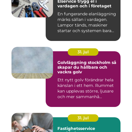
Elservice trygg el i
vardagen och i företaget
En fungerande elanläggning
märks sällan i vardagen.
Lampor tänds, maskiner
startar och systemen bara...
31. jul
Golvläggning stockholm så
skapar du hållbara och
vackra golv
Ett nytt golv förändrar hela
känslan i ett hem. Rummet
kan upplevas större, ljusare
och mer sammanhå...
31. jul
Fastighetsservice