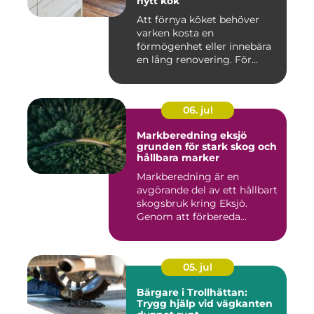
nytt kök
Att förnya köket behöver
varken kosta en
förmögenhet eller innebära
en lång renovering. För
många i ...
06. jul
Markberedning eksjö
grunden för stark skog och
hållbara marker
Markberedning är en
avgörande del av ett hållbart
skogsbruk kring Eksjö.
Genom att förbereda
marken ...
05. jul
Bärgare i Trollhättan:
Trygg hjälp vid vägkanten