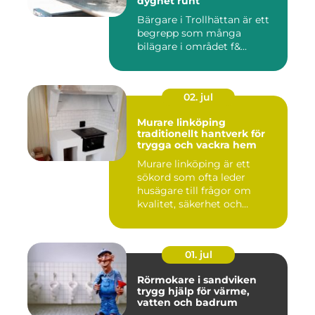
dygnet runt
Bärgare i Trollhättan är ett
begrepp som många
bilägare i området f&...
02. jul
Murare linköping
traditionellt hantverk för
trygga och vackra hem
Murare linköping är ett
sökord som ofta leder
husägare till frågor om
kvalitet, säkerhet och
estetik...
01. jul
Rörmokare i sandviken
trygg hjälp för värme,
vatten och badrum