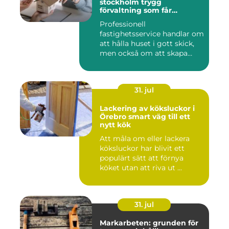
stockholm trygg
förvaltning som får
vardagen att fungera
Professionell
fastighetsservice handlar om
att hålla huset i gott skick,
men också om att skapa
lugn...
31. jul
Lackering av köksluckor i
Örebro smart väg till ett
nytt kök
Att måla om eller lackera
köksluckor har blivit ett
populärt sätt att förnya
köket utan att riva ut ...
31. jul
Markarbeten: grunden för