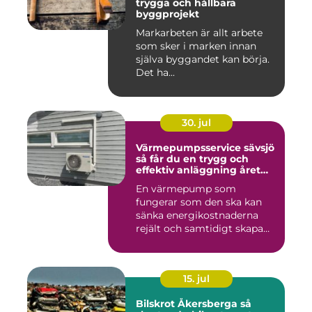
trygga och hållbara
byggprojekt
Markarbeten är allt arbete
som sker i marken innan
själva byggandet kan börja.
Det ha...
30. jul
Värmepumpsservice sävsjö
så får du en trygg och
effektiv anläggning året
runt
En värmepump som
fungerar som den ska kan
sänka energikostnaderna
rejält och samtidigt skapa
ett beh...
15. jul
Bilskrot Åkersberga så