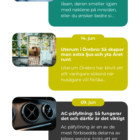
låsen, døren smeller igjen
med nøklene på innsiden,
eller du ønsker bedre si...
14. jun
Uterum i Örebro: Så skapar
man extra ljus och yta Året
runt
Uterum Örebro har blivit ett
allt vanligare sökord när
husägare vill förl&a...
09. jun
AC-påfyllning: Så fungerar
det och därför är det viktigt
Ac påfyllning är en av de
mest förbisedda delarna av
bilens service, trots att en