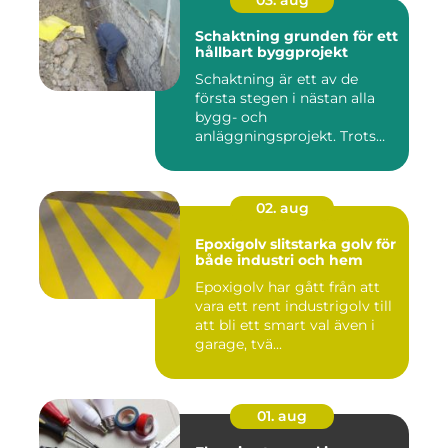
Schaktning grunden för ett
hållbart byggprojekt
Schaktning är ett av de
första stegen i nästan alla
bygg- och
anläggningsprojekt. Trots
det hamnar a...
02. aug
Epoxigolv slitstarka golv för
både industri och hem
Epoxigolv har gått från att
vara ett rent industrigolv till
att bli ett smart val även i
garage, tvä...
01. aug