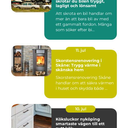
skrotar du bilen tryggt,
lagligt och lönsamt
Att skrota en bil handlar om
mer än att bara bli av med
ett gammalt fordon. Många
som söker efter bi...
11. jul
Skorstensrenovering i
Skåne: Trygg värme i
skånska hem
Skorstensrenovering Skåne
handlar om att säkra värmen
i huset och skydda både ...
10. jul
Köksluckor nyköping
smartaste vägen till ett