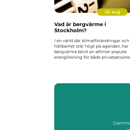
02. aug
Vad är bergvärme i
Stockholm?
I en värld där klimatförändringar och
hållbarhet står högt på agendan, har
bergvärme blivit en alltmer populär
energilösning för både privatpersone
och företag i Stockholm. Me...