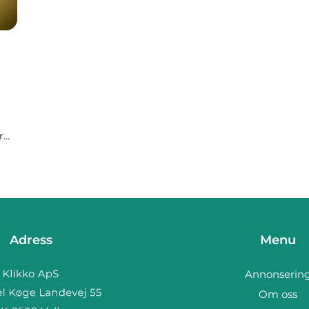
r
Adress
Menu
Annonserin
Om oss