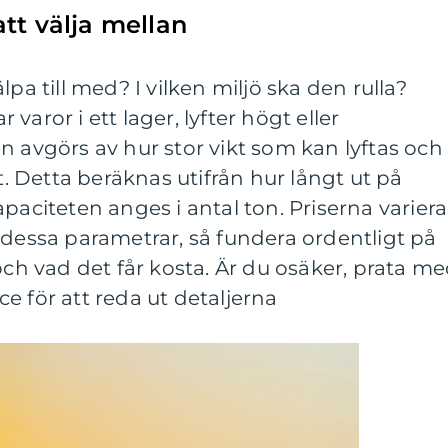
tt välja mellan
lpa till med? I vilken miljö ska den rulla?
varor i ett lager, lyfter högt eller
n avgörs av hur stor vikt som kan lyftas och
 Detta beräknas utifrån hur långt ut på
paciteten anges i antal ton. Priserna variera
 dessa parametrar, så fundera ordentligt på
och vad det får kosta. Är du osäker, prata m
e för att reda ut detaljerna