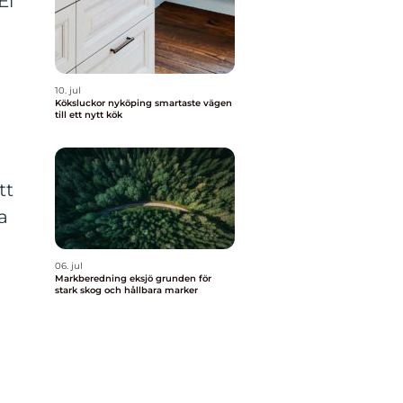
El
10. jul
Köksluckor nyköping smartaste vägen
till ett nytt kök
tt
a
06. jul
Markberedning eksjö grunden för
stark skog och hållbara marker