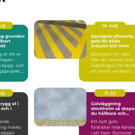
aug
02. aug
nden
Epoxigolv slitstarka
llbart
golv för både
ekt
industri och hem
 är ett av
Epoxigolv har gått
stegen i
från att vara ett rent
a bygg- och
industrigolv till att bl
gsprojekt.
ett smart val även i
hamnar a...
garage, tvä...
aug
31. jul
Golvläggning
och i
stockholm så skapar
du hållbara och
vackra golv
ande
Ett nytt golv
ing märks
förändrar hela känsl
ardagen.
i ett hem. Rummet