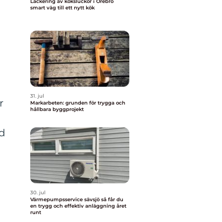
Lackering av köksluckor i Örebro
smart väg till ett nytt kök
31. jul
r
Markarbeten: grunden för trygga och
hållbara byggprojekt
ed
30. jul
Värmepumpsservice sävsjö så får du
en trygg och effektiv anläggning året
runt