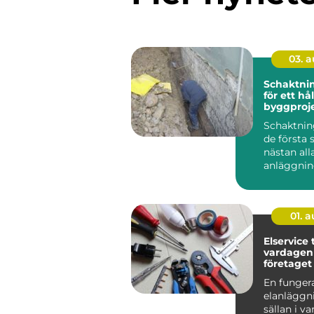
03. 
Schaktning gru
för ett hå
byggproj
Schaktning
de första 
nästan all
anläggnin
Trots det 
01. 
Elservice trygg el i
vardagen 
företaget
En funger
elanläggn
sällan i v