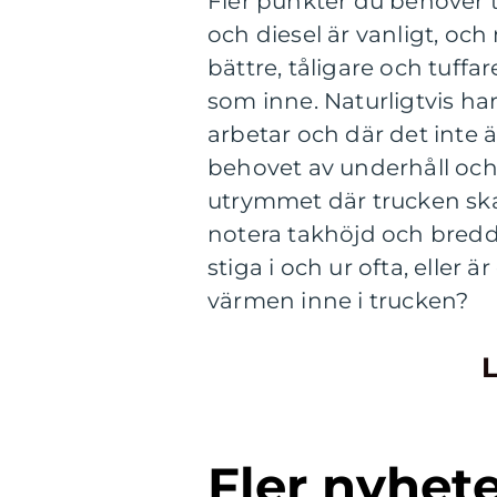
Fler punkter du behöver t
och diesel är vanligt, och 
bättre, tåligare och tuffa
som inne. Naturligtvis har
arbetar och där det inte ä
behovet av underhåll och 
utrymmet där trucken ska g
notera takhöjd och bredd
stiga i och ur ofta, eller 
värmen inne i trucken?
L
Fler nyhet