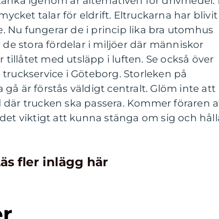
änka igenom är alternativen för drivmedel. 
mycket talar för eldrift. Eltruckarna har blivit
re. Nu fungerar de i princip lika bra utomhus
 de stora fördelar i miljöer där människor
r tillåtet med utsläpp i luften. Se också över
truckservice i Göteborg. Storleken på
å är förstås väldigt centralt. Glöm inte att
 där trucken ska passera. Kommer föraren a
är det viktigt att kunna stänga om sig och håll
äs fler inlägg här
er