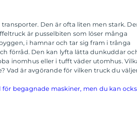
transporter. Den är ofta liten men stark. D
ffeltruck är pusselbiten som löser många
yggen, i hamnar och tar sig fram i trånga
ch förråd. Den kan lyfta lätta dunkuddar oc
ba inomhus eller i tufft väder utomhus. Vilk
e? Vad är avgörande för vilken truck du välje
d för begagnade maskiner, men du kan ock