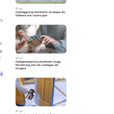
31. jul
Golvläggning stockholm så skapar du
hållbara och vackra golv
en
h
a
r
31. jul
Fastighetsservice stockholm trygg
förvaltning som får vardagen att
fungera
så
31. jul