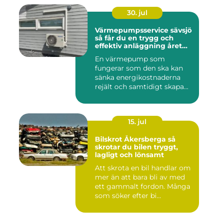
30. jul
Värmepumpsservice sävsjö
så får du en trygg och
effektiv anläggning året
runt
En värmepump som
fungerar som den ska kan
sänka energikostnaderna
rejält och samtidigt skapa
ett beh...
15. jul
Bilskrot Åkersberga så
skrotar du bilen tryggt,
lagligt och lönsamt
Att skrota en bil handlar om
mer än att bara bli av med
ett gammalt fordon. Många
som söker efter bi...