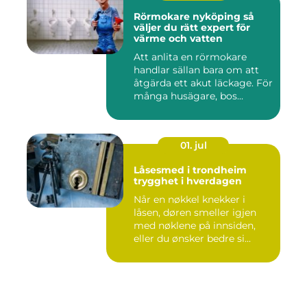
Rörmokare nyköping så
väljer du rätt expert för
värme och vatten
Att anlita en rörmokare
handlar sällan bara om att
åtgärda ett akut läckage. För
många husägare, bos...
01. jul
Låsesmed i trondheim
trygghet i hverdagen
Når en nøkkel knekker i
låsen, døren smeller igjen
med nøklene på innsiden,
eller du ønsker bedre si...