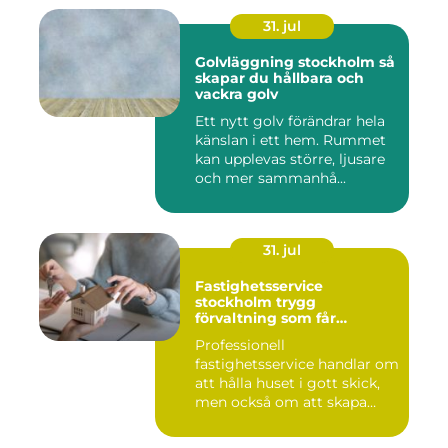
31. jul
Golvläggning stockholm så
skapar du hållbara och
vackra golv
Ett nytt golv förändrar hela
känslan i ett hem. Rummet
kan upplevas större, ljusare
och mer sammanhå...
31. jul
Fastighetsservice
stockholm trygg
förvaltning som får
vardagen att fungera
Professionell
fastighetsservice handlar om
att hålla huset i gott skick,
men också om att skapa
lugn...