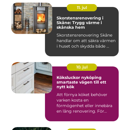
11. jul
Skorstensrenovering i
Skåne: Trygg värme i
skånska hem
Skorstensrenovering Skåne
handlar om att säkra värmen
i huset och skydda både ...
10. jul
Köksluckor nyköping
smartaste vägen till ett
nytt kök
Att förnya köket behöver
varken kosta en
förmögenhet eller innebära
en lång renovering. För
många i ...