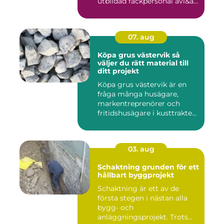
utbildad fackpersonal avl&a...
07. aug
Köpa grus västervik så
väljer du rätt material till
ditt projekt
Köpa grus västervik är en
fråga många husägare,
markentreprenörer och
fritidshusägare i kusttrakten
...
03. aug
Schaktning grunden för ett
hållbart byggprojekt
Schaktning är ett av de
första stegen i nästan alla
bygg- och
anläggningsprojekt. Trots