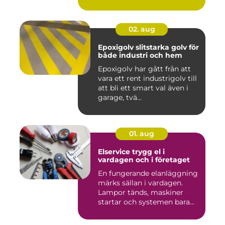
det hamnar a...
02. aug
Epoxigolv slitstarka golv för
både industri och hem
Epoxigolv har gått från att
vara ett rent industrigolv till
att bli ett smart val även i
garage, tvä...
01. aug
Elservice trygg el i
vardagen och i företaget
En fungerande elanläggning
märks sällan i vardagen.
Lampor tänds, maskiner
startar och systemen bara...