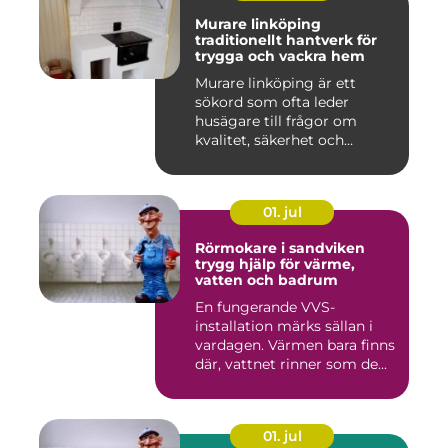
Murare linköping
traditionellt hantverk för
trygga och vackra hem
Murare linköping är ett
sökord som ofta leder
husägare till frågor om
kvalitet, säkerhet och
estetik...
01. jul
Rörmokare i sandviken
trygg hjälp för värme,
vatten och badrum
En fungerande VVS-
installation märks sällan i
vardagen. Värmen bara finns
där, vattnet rinner som de...
01. jul