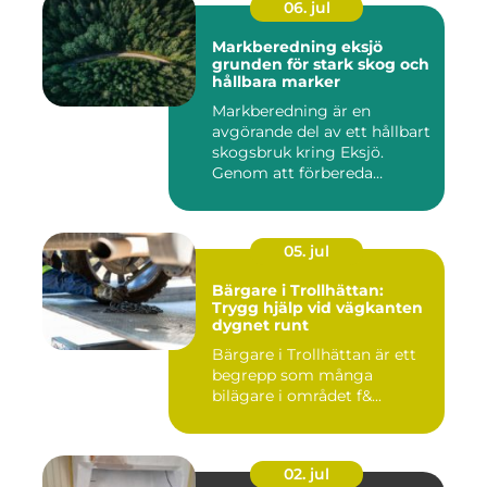
06. jul
Markberedning eksjö
grunden för stark skog och
hållbara marker
Markberedning är en
avgörande del av ett hållbart
skogsbruk kring Eksjö.
Genom att förbereda
marken ...
05. jul
Bärgare i Trollhättan:
Trygg hjälp vid vägkanten
dygnet runt
Bärgare i Trollhättan är ett
begrepp som många
bilägare i området f&...
02. jul