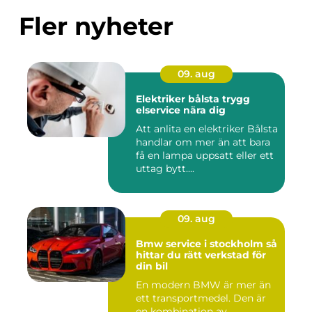
Fler nyheter
09. aug
Elektriker bålsta trygg
elservice nära dig
Att anlita en elektriker Bålsta
handlar om mer än att bara
få en lampa uppsatt eller ett
uttag bytt....
09. aug
Bmw service i stockholm så
hittar du rätt verkstad för
din bil
En modern BMW är mer än
ett transportmedel. Den är
en kombination av