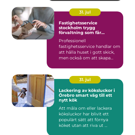
31. jul
Fastighetsservice
stockholm trygg
förvaltning som får
vardagen att fungera
Professionell
fastighetsservice handlar om
att hålla huset i gott skick,
men också om att skapa
lugn...
31. jul
Lackering av köksluckor i
Örebro smart väg till ett
nytt kök
Att måla om eller lackera
köksluckor har blivit ett
populärt sätt att förnya
köket utan att riva ut ...