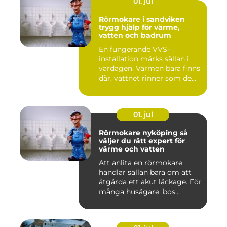
01. jul
Rörmokare i sandviken
trygg hjälp för värme,
vatten och badrum
En fungerande VVS-
installation märks sällan i
vardagen. Värmen bara finns
där, vattnet rinner som de...
01. jul
Rörmokare nyköping så
väljer du rätt expert för
värme och vatten
Att anlita en rörmokare
handlar sällan bara om att
åtgärda ett akut läckage. För
många husägare, bos...