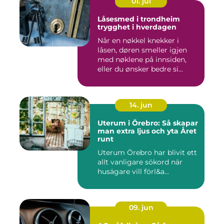
01. jul
Låsesmed i trondheim
trygghet i hverdagen
Når en nøkkel knekker i
låsen, døren smeller igjen
med nøklene på innsiden,
eller du ønsker bedre si...
14. jun
Uterum i Örebro: Så skapar
man extra ljus och yta Året
runt
Uterum Örebro har blivit ett
allt vanligare sökord när
husägare vill förl&a...
09. jun