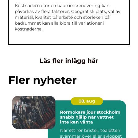
Kostnaderna för en badrumsrenovering kan
påverkas av flera faktorer. Geografisk plats, val av
material, kvalitet på arbete och storleken på
badrummet kan alla bidra till variationer i
kostnaderna.
Läs fler inlägg här
Fler nyheter
08. aug
Rörmokare jour stockholm
snabb hjälp när vattnet
inte kan vänta
När ett rör brister, toaletten
svämmar över eller avloppet