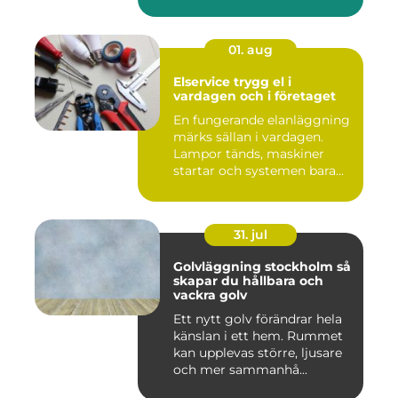
01. aug
Elservice trygg el i
vardagen och i företaget
En fungerande elanläggning
märks sällan i vardagen.
Lampor tänds, maskiner
startar och systemen bara...
31. jul
Golvläggning stockholm så
skapar du hållbara och
vackra golv
Ett nytt golv förändrar hela
känslan i ett hem. Rummet
kan upplevas större, ljusare
och mer sammanhå...