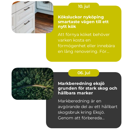
10. jul
Köksluckor nyköping
smartaste vägen till ett
nytt kök
Att förnya köket behöver
varken kosta en
förmögenhet eller innebära
en lång renovering. För
många i ...
06. jul
Markberedning eksjö
grunden för stark skog och
hållbara marker
Markberedning är en
avgörande del av ett hållbart
skogsbruk kring Eksjö.
Genom att förbereda
marken ...