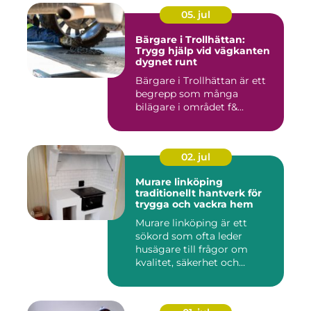
05. jul
Bärgare i Trollhättan:
Trygg hjälp vid vägkanten
dygnet runt
Bärgare i Trollhättan är ett
begrepp som många
bilägare i området f&...
02. jul
Murare linköping
traditionellt hantverk för
trygga och vackra hem
Murare linköping är ett
sökord som ofta leder
husägare till frågor om
kvalitet, säkerhet och
estetik...