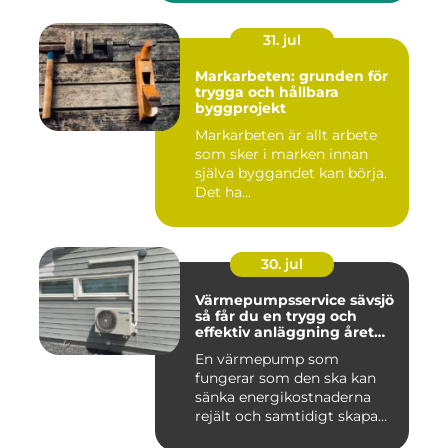
31. jul
Markarbeten: grunden för
trygga och hållbara
byggprojekt
Markarbeten är allt arbete
som sker i marken innan
själva byggandet kan börja.
Det ha...
30. jul
Värmepumpsservice sävsjö
så får du en trygg och
effektiv anläggning året
runt
En värmepump som
fungerar som den ska kan
sänka energikostnaderna
rejält och samtidigt skapa
ett beh...