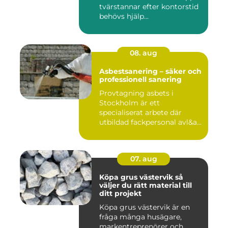
tvärstannar efter kontorstid
behövs hjälp...
08. aug
Asbestsanering – säker och
professionell sanering
Provtagning asbets i
Stockholm är ett
specialiserat arbete där
utbildad fackpersonal avl&a...
07. aug
Köpa grus västervik så
väljer du rätt material till
ditt projekt
Köpa grus västervik är en
fråga många husägare,
markentreprenörer och