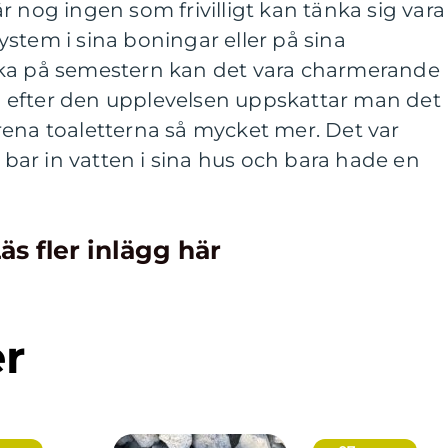
t är nog ingen som frivilligt kan tänka sig vara
stem i sina boningar eller på sina
cka på semestern kan det vara charmerande
 efter den upplevelsen uppskattar man det
rena toaletterna så mycket mer. Det var
ar in vatten i sina hus och bara hade en
äs fler inlägg här
er