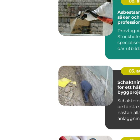
08. 
Asbestsan
säker och
profession
sanering
Provtagni
Stockholm
specialise
där utbild
fackperson
03. 
Schaktning gru
för ett hå
byggproj
Schaktning
de första 
nästan all
anläggnin
Trots det 