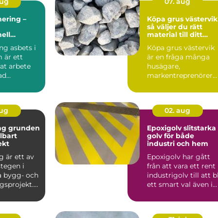
aug
07. aug
ering –
Köpa grus västervik
så väljer du rätt
ell
material till ditt
projekt
ng asbets i
Köpa grus västervik
 är ett
är en fråga många
rat arbete
husägare,
ad
markentreprenörer
al avl&a...
och fritidshusägare i
kusttrakten ...
aug
02. aug
nden
Epoxigolv slitstarka
llbart
golv för både
ekt
industri och hem
 är ett av
Epoxigolv har gått
stegen i
från att vara ett rent
a bygg- och
industrigolv till att bl
gsprojekt.
ett smart val även i
hamnar a...
garage, tvä...