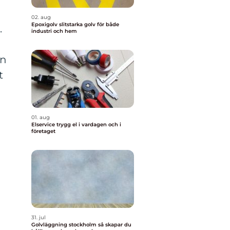
02. aug
Epoxigolv slitstarka golv för både
.
industri och hem
an
t
01. aug
Elservice trygg el i vardagen och i
företaget
31. jul
Golvläggning stockholm så skapar du