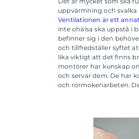
Det är mycket som ska fun
uppvärmning och svalka
Ventilationen är ett anna
inte ohälsa ska uppstå 
befinner sig i den behöver
och tillfredställer syftet a
lika viktigt att det finn
montörer har kunskap om
och servar dem. De har k
och rörmokeriarbeten. Det