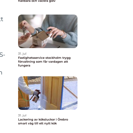
hållbara och vackra golv
tt
S-
31. jul
Fastighetsservice stockholm trygg
förvaltning som får vardagen att
fungera
m
31. jul
Lackering av köksluckor i Örebro
smart väg till ett nytt kök