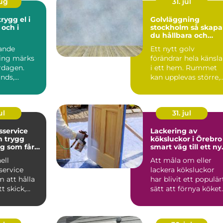
aug
31. jul
Golvläggning
och i
stockholm så skapar
du hållbara och
vackra golv
ande
Ett nytt golv
ing märks
förändrar hela känsl
ardagen.
i ett hem. Rummet
nds,
kan upplevas större,
startar och
ljusare och mer
ara...
sammanhå...
ul
31. jul
sservice
Lackering av
gg
köksluckor i Örebro
ng som får
smart väg till ett ny
att
kök
ell
Att måla om eller
service
lackera köksluckor
 att hålla
har blivit ett populär
t skick,
sätt att förnya köket
 om att
utan att riva ut ...
..