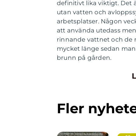
definitivt lika viktigt. De
utan vatten och avloppssy
arbetsplatser. Någon ve
att använda utedass men
rinnande vattnet och de 
mycket länge sedan man b
brunn på gården.
L
Fler nyhet