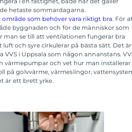
gera i en fastighet, både när det gäller
 de hetaste sommardagarna.
t område som behöver vara riktigt bra
.
För a
i både byggnaden och för de människor som
 man se till att ventilationen fungerar bra
tt luft och syre cirkulerar på bästa sätt. Det är
s bra VVS i Uppsala som någon annanstans. VV
 värmepumpar och vet hur man installerar
oll på golvvärme, värmeslingor, vattensyste
 är ett brett yrke.