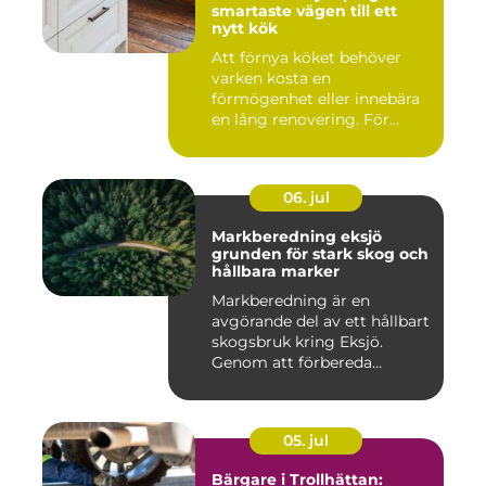
smartaste vägen till ett
nytt kök
Att förnya köket behöver
varken kosta en
förmögenhet eller innebära
en lång renovering. För
många i ...
06. jul
Markberedning eksjö
grunden för stark skog och
hållbara marker
Markberedning är en
avgörande del av ett hållbart
skogsbruk kring Eksjö.
Genom att förbereda
marken ...
05. jul
Bärgare i Trollhättan: