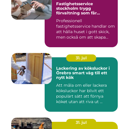
Fastighetsservice
stockholm trygg
förvaltning som får
vardagen att fungera
Professionell
fastighetsservice handlar om
att hålla huset i gott skick,
men också om att skapa
lugn...
31. jul
Lackering av köksluckor i
Örebro smart väg till ett
nytt kök
Att måla om eller lackera
köksluckor har blivit ett
populärt sätt att förnya
köket utan att riva ut ...
31. jul