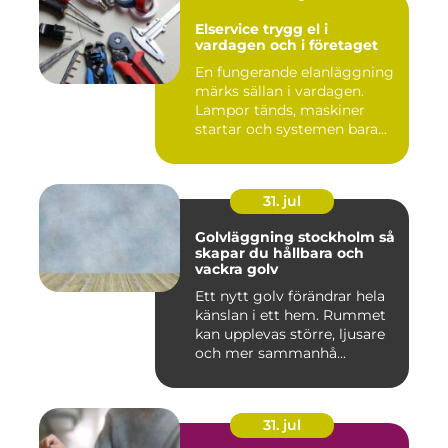
Elservice trygg el i
vardagen och i företaget
En fungerande elanläggning
märks sällan i vardagen.
Lampor tänds, maskiner
startar och systemen bara...
31. jul
Golvläggning stockholm så
skapar du hållbara och
vackra golv
Ett nytt golv förändrar hela
känslan i ett hem. Rummet
kan upplevas större, ljusare
och mer sammanhå...
31. jul