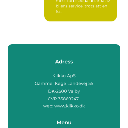
mest förbisedda delarna av
bilens service, trots att en
fu...
Adress
web:
www.klikko.dk
Menu