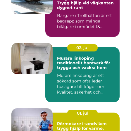
Trygg hjälp vid vägkanten
dygnet runt
Bärgare i Trollhättan är ett
begrepp som många
bilägare i området f&...
02. jul
Murare linköping
traditionellt hantverk för
trygga och vackra hem
Murare linköping är ett
sökord som ofta leder
husägare till frågor om
kvalitet, säkerhet och
estetik...
01. jul
Rörmokare i sandviken
trygg hjälp för värme,