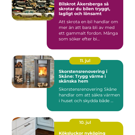
Bilskrot Åkersberga så
skrotar du bilen tryggt,
lagligt och lönsamt
Att skrota en bil handlar om
mer än att bara bli av med
ett gammalt fordon. Många
som söker efter bi...
11. jul
Skorstensrenovering i
Skåne: Trygg värme i
skånska hem
Skorstensrenovering Skåne
handlar om att säkra värmen
i huset och skydda både ...
10. jul
Köksluckor nyköping