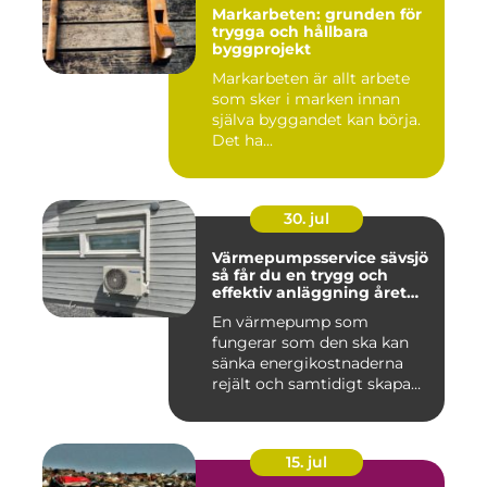
Markarbeten: grunden för
trygga och hållbara
byggprojekt
Markarbeten är allt arbete
som sker i marken innan
själva byggandet kan börja.
Det ha...
30. jul
Värmepumpsservice sävsjö
så får du en trygg och
effektiv anläggning året
runt
En värmepump som
fungerar som den ska kan
sänka energikostnaderna
rejält och samtidigt skapa
ett beh...
15. jul