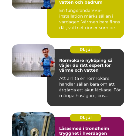
vatten och badrum
En fungerande VVS-
installation märks sällan i
vardagen. Värmen bara finns
där, vattnet rinner som de...
01. jul
Rörmokare nyköping så
väljer du rätt expert för
värme och vatten
Att anlita en rörmokare
handlar sällan bara om att
åtgärda ett akut läckage. För
många husägare, bos...
01. jul
Låsesmed i trondheim
trygghet i hverdagen