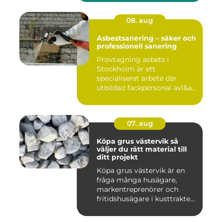
08. aug
Asbestsanering – säker och
professionell sanering
Provtagning asbets i
Stockholm är ett
specialiserat arbete där
utbildad fackpersonal avl&a...
07. aug
Köpa grus västervik så
väljer du rätt material till
ditt projekt
Köpa grus västervik är en
fråga många husägare,
markentreprenörer och
fritidshusägare i kusttrakten
...