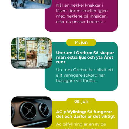
Når en nøkkel knekker i
låsen, døren smeller igjen
med nøklene på innsiden,
eller du ønsker bedre si...
14. jun
Uterum i Örebro: Så skapar
man extra ljus och yta Året
runt
Uterum Örebro har blivit ett
allt vanligare sökord när
husägare vill förl&a...
09. jun
AC-påfyllning: Så fungerar
det och därför är det viktigt
Ac påfyllning är en av de