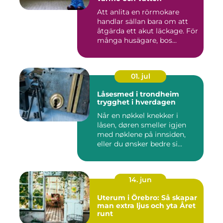
Att anlita en rörmokare
handlar sällan bara om att
åtgärda ett akut läckage. För
många husägare, bos...
01. jul
Låsesmed i trondheim
trygghet i hverdagen
Når en nøkkel knekker i
låsen, døren smeller igjen
med nøklene på innsiden,
eller du ønsker bedre si...
14. jun
Uterum i Örebro: Så skapar
man extra ljus och yta Året
runt