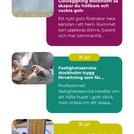
Golvläggning stockholm så
skapar du hållbara och
vackra golv
Ett nytt golv förändrar hela
känslan i ett hem. Rummet
kan upplevas större, ljusare
och mer sammanhå...
31. jul
Fastighetsservice
stockholm trygg
förvaltning som får
vardagen att fungera
Professionell
fastighetsservice handlar om
att hålla huset i gott skick,
men också om att skapa
lugn...
31. jul