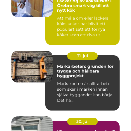
Lackering av köksluckor i
Örebro smart väg till ett
nytt kök
Att måla om eller lackera
köksluckor har blivit ett
populärt sätt att förnya
köket utan att riva ut ...
31. jul
Markarbeten: grunden för
trygga och hållbara
byggprojekt
Markarbeten är allt arbete
som sker i marken innan
själva byggandet kan börja.
Det ha...
30. jul