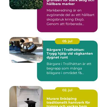
grunden för stark skog och
hållbara marker
Markberedning är en
avgörande del av ett hållbart
skogsbruk kring Eksjö.
Genom att förbereda
marken ...
05. jul
Bärgare i Trollhättan:
Trygg hjälp vid vägkanten
dygnet runt
Bärgare i Trollhättan är ett
begrepp som många
bilägare i området f&...
02. jul
Murare linköping
traditionellt hantverk för
trygga och vackra hem