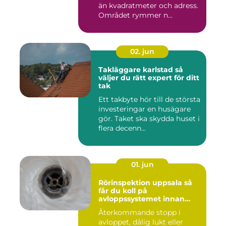
än kvadratmeter och adress.
Området rymmer n...
02. jun
Takläggare karlstad så
väljer du rätt expert för ditt
tak
Ett takbyte hör till de största
investeringar en husägare
gör. Taket ska skydda huset i
flera decenn...
01. jun
Rörinspektion uppsala så
får du koll på
avloppssystemet innan
problemen växer
Återkommande stopp i
avloppet, dålig lukt eller