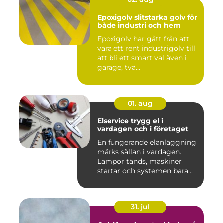
Epoxigolv slitstarka golv för
både industri och hem
Epoxigolv har gått från att
vara ett rent industrigolv till
att bli ett smart val även i
garage, tvä...
01. aug
Elservice trygg el i
vardagen och i företaget
En fungerande elanläggning
märks sällan i vardagen.
Lampor tänds, maskiner
startar och systemen bara...
31. jul