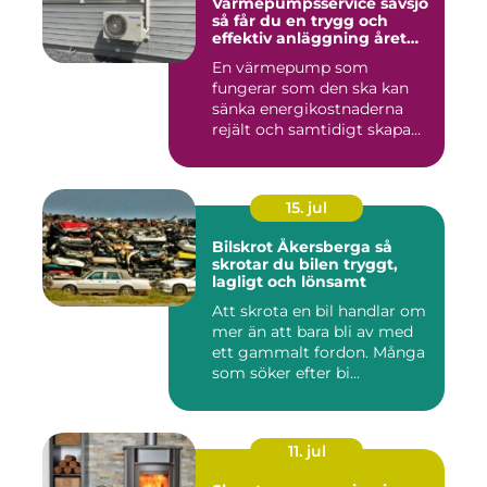
Värmepumpsservice sävsjö
så får du en trygg och
effektiv anläggning året
runt
En värmepump som
fungerar som den ska kan
sänka energikostnaderna
rejält och samtidigt skapa
ett beh...
15. jul
Bilskrot Åkersberga så
skrotar du bilen tryggt,
lagligt och lönsamt
Att skrota en bil handlar om
mer än att bara bli av med
ett gammalt fordon. Många
som söker efter bi...
11. jul