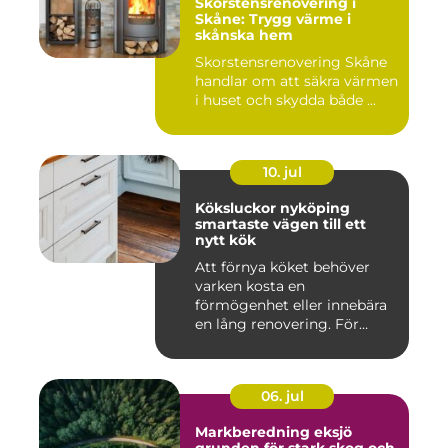
Skorstensrenovering i
Skåne: Trygg värme i
skånska hem
Skorstensrenovering Skåne
handlar om att säkra värmen
i huset och skydda både ...
10. jul
Köksluckor nyköping
smartaste vägen till ett
nytt kök
Att förnya köket behöver
varken kosta en
förmögenhet eller innebära
en lång renovering. För
många i ...
06. jul
Markberedning eksjö