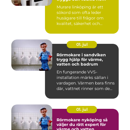
Murare linköping är ett
sökord som ofta leder
husägare till frågor om
kvalitet, säkerhet och
estetik...
01. jul
Rörmokare i sandviken
trygg hjälp för värme,
vatten och badrum
En fungerande VVS-
installation märks sällan i
vardagen. Värmen bara finns
där, vattnet rinner som de...
01. jul
Rörmokare nyköping så
väljer du rätt expert för
värme och vatten