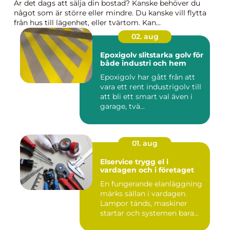
Är det dags att sälja din bostad? Kanske behöver du
något som är större eller mindre. Du kanske vill flytta
från hus till lägenhet, eller tvärtom. Kan...
02. aug
Epoxigolv slitstarka golv för
både industri och hem
Epoxigolv har gått från att
vara ett rent industrigolv till
att bli ett smart val även i
garage, tvä...
01. aug
Elservice trygg el i
vardagen och i företaget
En fungerande elanläggning
märks sällan i vardagen.
Lampor tänds, maskiner
startar och systemen bara...