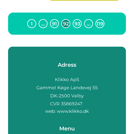
1
…
91
92
93
…
119
Adress
web:
www.klikko.dk
Menu