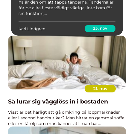
ha är den om att tappa tänderna. Tänderna är
för de allra flesta väldigt viktiga, inte bara för
sin funktion,...
23. nov
Karl Lindgren
21. nov
Så lurar sig vägglöss in i bostaden
Visst är det härligt att gå omkring på loppmarknader
eller i second handbutiker? Man hittar en gammal soffa
eller en fåtölj som man känner att man bar...