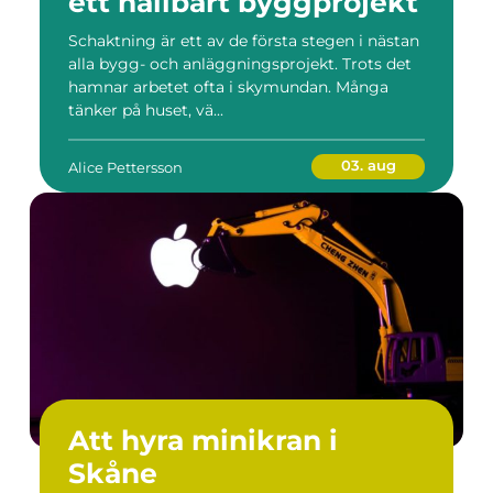
ett hållbart byggprojekt
Schaktning är ett av de första stegen i nästan
alla bygg- och anläggningsprojekt. Trots det
hamnar arbetet ofta i skymundan. Många
tänker på huset, vä...
03. aug
Alice Pettersson
Att hyra minikran i
Skåne