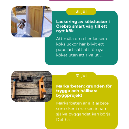
31. jul
Lackering av köksluckor i
Örebro smart väg till ett
nytt kök
Att måla om eller lackera
köksluckor har blivit ett
populärt sätt att förnya
köket utan att riva ut ...
31. jul
Markarbeten: grunden för
trygga och hållbara
byggprojekt
Markarbeten är allt arbete
som sker i marken innan
själva byggandet kan börja.
Det ha...