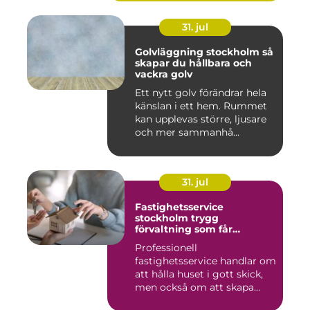
31. jul
Golvläggning stockholm så
skapar du hållbara och
vackra golv
Ett nytt golv förändrar hela
känslan i ett hem. Rummet
kan upplevas större, ljusare
och mer sammanhå...
31. jul
Fastighetsservice
stockholm trygg
förvaltning som får
vardagen att fungera
Professionell
fastighetsservice handlar om
att hålla huset i gott skick,
men också om att skapa
lugn...