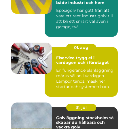
både industri och hem
Epoxigolv har gått från att
vara ett rent industrigolv till
att bli ett smart val även i
garage, tvä...
01. aug
Elservice trygg el i
vardagen och i företaget
En fungerande elanläggning
märks sällan i vardagen.
Lampor tänds, maskiner
startar och systemen bara...
31. jul
Golvläggning stockholm så
skapar du hållbara och
vackra golv