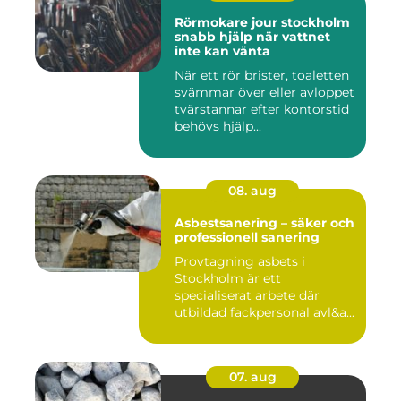
Rörmokare jour stockholm
snabb hjälp när vattnet
inte kan vänta
När ett rör brister, toaletten
svämmar över eller avloppet
tvärstannar efter kontorstid
behövs hjälp...
08. aug
Asbestsanering – säker och
professionell sanering
Provtagning asbets i
Stockholm är ett
specialiserat arbete där
utbildad fackpersonal avl&a...
07. aug