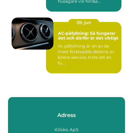
husägare vill förl&a...
09. jun
AC-påfyllning: Så fungerar
det och därför är det viktigt
Ac påfyllning är en av de
mest förbisedda delarna av
bilens service, trots att en
fu...
Adress