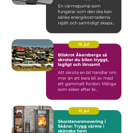
runt
En värmepump som
fungerar som den ska kan
sänka energikostnaderna
rejält och samtidigt skapa
ett beh...
15. jul
Bilskrot Åkersberga så
skrotar du bilen tryggt,
lagligt och lönsamt
Att skrota en bil handlar om
mer än att bara bli av med
ett gammalt fordon. Många
som söker efter bi...
11. jul
Skorstensrenovering i
Skåne: Trygg värme i
skånska hem