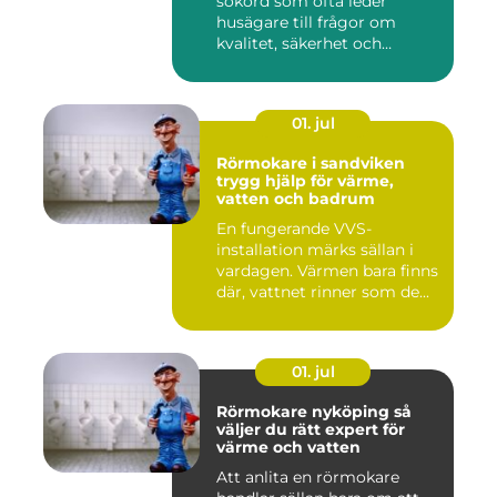
sökord som ofta leder
husägare till frågor om
kvalitet, säkerhet och
estetik...
01. jul
Rörmokare i sandviken
trygg hjälp för värme,
vatten och badrum
En fungerande VVS-
installation märks sällan i
vardagen. Värmen bara finns
där, vattnet rinner som de...
01. jul
Rörmokare nyköping så
väljer du rätt expert för
värme och vatten
Att anlita en rörmokare