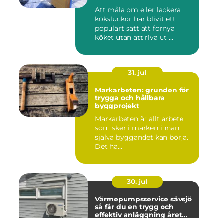
Att måla om eller lackera
köksluckor har blivit ett
populärt sätt att förnya
köket utan att riva ut ...
31. jul
Markarbeten: grunden för
trygga och hållbara
byggprojekt
Markarbeten är allt arbete
som sker i marken innan
själva byggandet kan börja.
Det ha...
30. jul
Värmepumpsservice sävsjö
så får du en trygg och
effektiv anläggning året