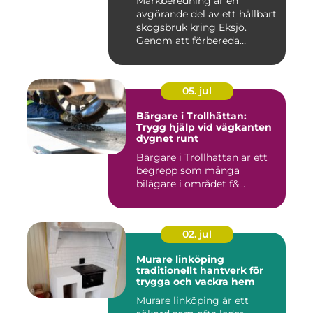
Markberedning är en
avgörande del av ett hållbart
skogsbruk kring Eksjö.
Genom att förbereda
marken ...
05. jul
Bärgare i Trollhättan:
Trygg hjälp vid vägkanten
dygnet runt
Bärgare i Trollhättan är ett
begrepp som många
bilägare i området f&...
02. jul
Murare linköping
traditionellt hantverk för
trygga och vackra hem
Murare linköping är ett