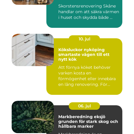
Skorstensrenovering Skåne
handlar om att säkra värmen
i huset och skydda både ...
10. jul
Köksluckor nyköping
smartaste vägen till ett
nytt kök
Att förnya köket behöver
varken kosta en
förmögenhet eller innebära
en lång renovering. För
många i ...
06. jul
Markberedning eksjö
grunden för stark skog och
hållbara marker