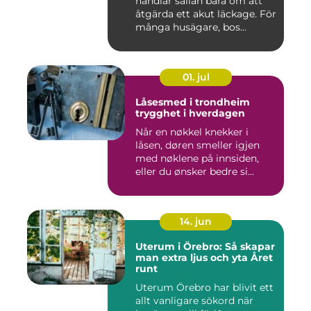
handlar sällan bara om att
åtgärda ett akut läckage. För
många husägare, bos...
01. jul
Låsesmed i trondheim
trygghet i hverdagen
Når en nøkkel knekker i
låsen, døren smeller igjen
med nøklene på innsiden,
eller du ønsker bedre si...
14. jun
Uterum i Örebro: Så skapar
man extra ljus och yta Året
runt
Uterum Örebro har blivit ett
allt vanligare sökord när