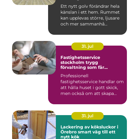
Ett nytt golv förändrar hela
känslan i ett hem. Rummet
kan upplevas större, ljusare
och mer sammanhå...
31. jul
Fastighetsservice
stockholm trygg
förvaltning som får
vardagen att fungera
Professionell
fastighetsservice handlar om
att hålla huset i gott skick,
men också om att skapa
lugn...
31. jul
Lackering av köksluckor i
Örebro smart väg till ett
nytt kök